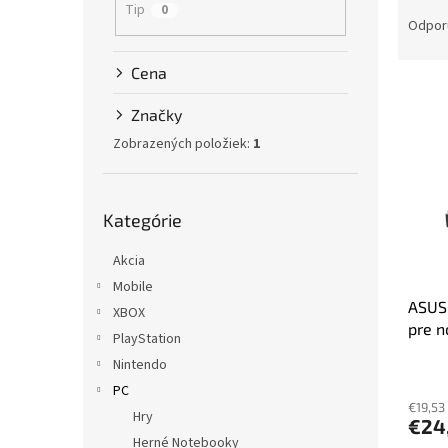
R
Tip
0
a
Odpor
d
e
Cena
V
n
ý
i
Značky
p
e
Zobrazených položiek:
1
i
p
s
r
p
o
Preskočiť
Kategórie
r
kategórie
d
o
u
Akcia
d
k
u
t
Mobile
ASUS
k
o
XBOX
pre n
t
v
PlayStation
o
Nintendo
v
PC
€19,53
Hry
€24
Herné Notebooky