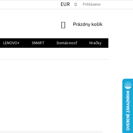
EUR
Prihlásenie
NÁKUPNÝ
Prázdny košík
KOŠÍK
LENOVO+
SMART
Domácnosť
Hračky