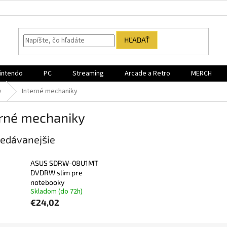
HĽADAŤ
intendo
PC
Streaming
Arcade a Retro
MERCH
y
Interné mechaniky
erné mechaniky
edávanejšie
ASUS SDRW-08U1MT
DVDRW slim pre
notebooky
Skladom (do 72h)
€24,02