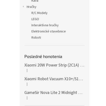
Káva
Hračky
R/C Modely
LEGO
Interaktívne hračky
Elektronické stavebnice
Roboti
Posledné honotenia
Xiaomi 20W Power Strip (2C1A) EU
|
Hodnotenie produktu je 5 z 5 hviezdičiek.
Xiaomi Robot Vacuum X10+/S10+/X10/X20+ Side Brush
|
Hodnotenie produktu je 5 z 5 hviezdičiek.
GameSir Nova Lite 2 Midnight Gray
|
Hodnotenie produktu je 5 z 5 hviezdičiek.