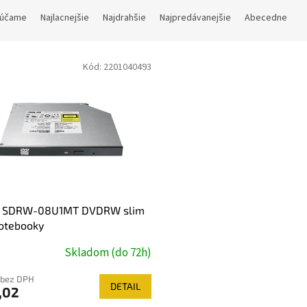
účame
Najlacnejšie
Najdrahšie
Najpredávanejšie
Abecedne
Kód:
2201040493
 SDRW-08U1MT DVDRW slim
otebooky
Skladom (do 72h)
 bez DPH
DETAIL
,02