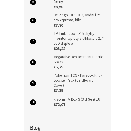
čierny
€8,50
DeLonghi DLSC002, vodní filtr
pro espressa, bílý
€7,70
TP-Link Tapo T315 chytrý
monitor teploty a vlhkosti s 2,7"
LCD displejem
€25,22
MegaDrive Replacement Plastic
Boxes
€5,75
Pokemon TCG - Paradox Rift -
Booster Pack (Cardboard
Cover)
€7,19
Xiaomi TV Box S (3rd Gen) EU
€72,07
Blog