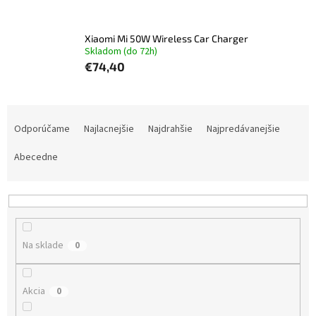
Xiaomi Mi 50W Wireless Car Charger
Skladom (do 72h)
€74,40
R
a
Odporúčame
Najlacnejšie
Najdrahšie
Najpredávanejšie
d
e
Abecedne
n
i
e
p
r
Na sklade
0
o
d
u
Akcia
0
k
t