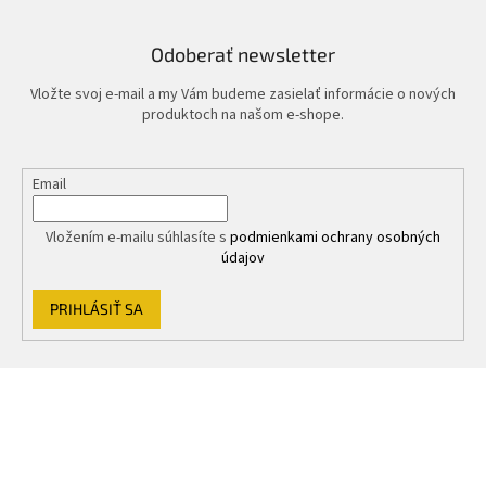
a
c
i
Odoberať newsletter
e
p
Vložte svoj e-mail a my Vám budeme zasielať informácie o nových
r
produktoch na našom e-shope.
v
k
y
Email
v
ý
p
Vložením e-mailu súhlasíte s
podmienkami ochrany osobných
i
údajov
s
u
PRIHLÁSIŤ SA
Z
á
p
ä
t