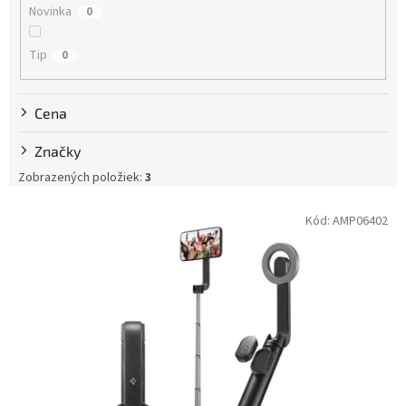
Novinka
0
o
v
Tip
0
Cena
Značky
Zobrazených položiek:
3
V
Kód:
AMP06402
ý
p
i
s
p
r
o
d
u