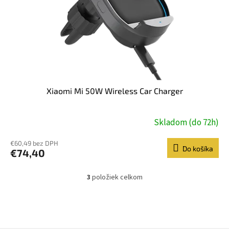
Xiaomi Mi 50W Wireless Car Charger
Skladom (do 72h)
€60,49 bez DPH
Do košíka
€74,40
3
položiek celkom
O
v
l
á
d