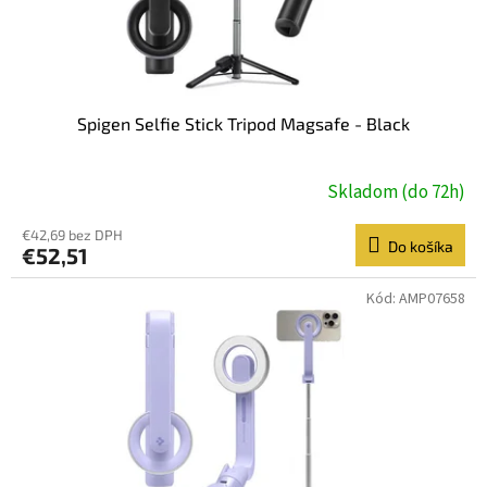
k
t
o
v
Spigen Selfie Stick Tripod Magsafe - Black
Skladom (do 72h)
€42,69 bez DPH
Do košíka
€52,51
Kód:
AMP07658