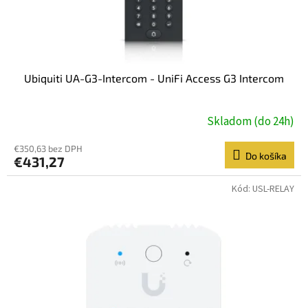
k
t
o
v
Ubiquiti UA-G3-Intercom - UniFi Access G3 Intercom
Skladom (do 24h)
€350,63 bez DPH
Do košíka
€431,27
Kód:
USL-RELAY