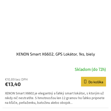
XENON Smart X6602, GPS Lokátor, 1ks, biely
Skladom (do 72h)
€10,89 bez DPH
Do košíka
€13,40
XENON Smart X6602 je elegantný a ľahký smart lokátor, s ktorým už
nikdy nič nestratíte. S hmotnosťou len 12 gramov ho ľahko pripnete
na kľúče, peňaženku, batožinu alebo obojok...