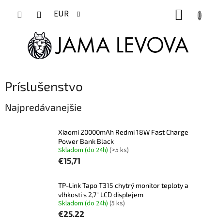
Prejsť
NÁKUP
na
EUR
obsah
KOŠÍK
Príslušenstvo
Najpredávanejšie
Xiaomi 20000mAh Redmi 18W Fast Charge
Power Bank Black
Skladom (do 24h)
(>5 ks)
€15,71
TP-Link Tapo T315 chytrý monitor teploty a
vlhkosti s 2,7" LCD displejem
Skladom (do 24h)
(5 ks)
€25,22