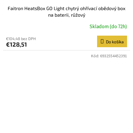
Faitron HeatsBox GO Light chytrý ohřívací obědový box
na baterii, růžový
Skladom (do 72h)
€104,48 bez DPH
Do košíka
€128,51
Kód:
6932554452391