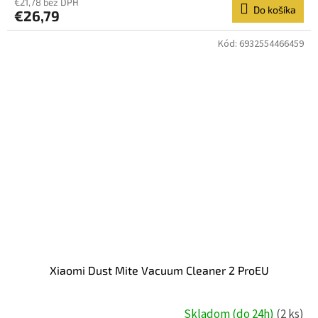
€21,78 bez DPH
Do košíka
€26,79
Kód:
6932554466459
Xiaomi Dust Mite Vacuum Cleaner 2 ProEU
Skladom (do 24h)
(2 ks)