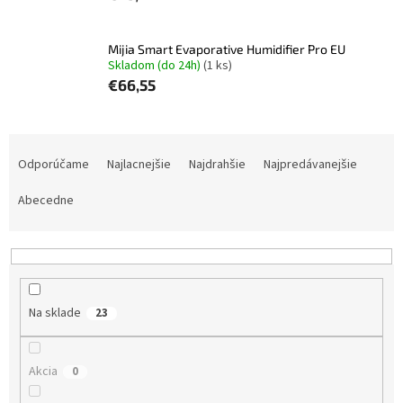
Mijia Smart Evaporative Humidifier Pro EU
Skladom (do 24h)
(1 ks)
€66,55
R
a
Odporúčame
Najlacnejšie
Najdrahšie
Najpredávanejšie
d
e
Abecedne
n
i
e
p
r
Na sklade
23
o
d
u
Akcia
0
k
t