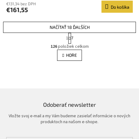
€131,34 bez DPH
Do košíka
€161,55
NAČÍTAŤ 18 ĎALŠÍCH
S
1
7
t
O
r
126
položiek celkom
v
á
l
HORE
n
á
k
d
o
v
a
a
c
n
i
i
e
e
p
r
Odoberať newsletter
v
k
Vložte svoj e-mail a my Vám budeme zasielať informácie o nových
y
produktoch na našom e-shope.
v
ý
p