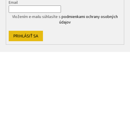
Email
i
s
u
Vložením e-mailu súhlasíte s
podmienkami ochrany osobných
údajov
PRIHLÁSIŤ SA
Z
á
p
ä
t
i
e