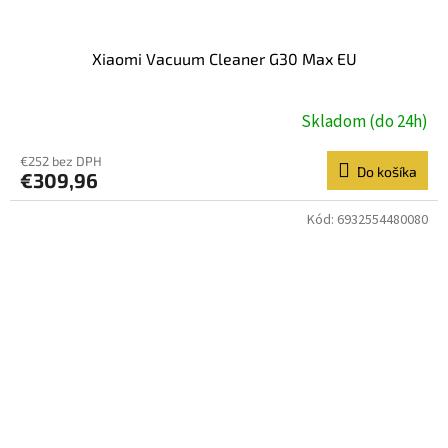
Xiaomi Vacuum Cleaner G30 Max EU
Skladom (do 24h)
€252 bez DPH
Do košíka
€309,96
Kód:
6932554480080