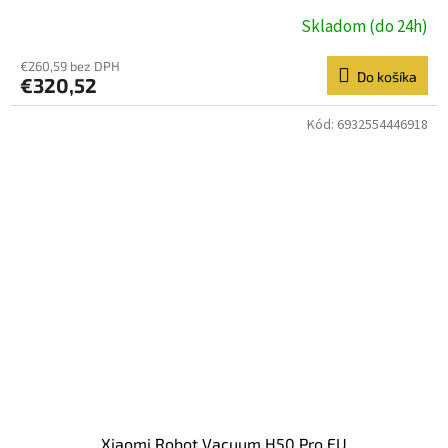
Skladom (do 24h)
€260,59 bez DPH
Do košíka
€320,52
Kód:
6932554446918
Xiaomi Robot Vacuum H50 Pro EU