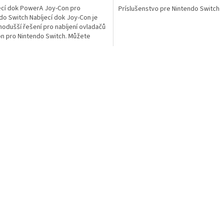
ecí dok PowerA Joy-Con pro
Príslušenstvo pre Nintendo Switch
do Switch Nabíjecí dok Joy-Con je
nodušší řešení pro nabíjení ovladačů
n pro Nintendo Switch. Můžete
 4 ovladače...
O
v
l
á
d
a
c
i
e
p
r
v
k
y
v
ý
p
i