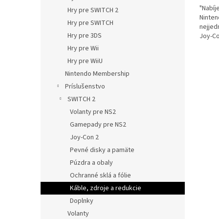
"Nabíj
Hry pre SWITCH 2
Ninten
Hry pre SWITCH
nejjed
Hry pre 3DS
Joy-Co
nabíjet
Hry pre Wii
Hry pre WiiU
Nintendo Membership
Príslušenstvo
SWITCH 2
Volanty pre NS2
Gamepady pre NS2
Joy-Con 2
Pevné disky a pamäte
Púzdra a obaly
Ochranné sklá a fólie
Káble, zdroje a redukcie
Doplnky
Volanty