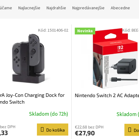
účame
Najlacnejšie
Najdrahšie
Najpredávanejšie
Abecedne
Kód:
1501406-02
Kód:
BEE
Novinka
A Joy-Con Charging Dock for
Nintendo Switch 2 AC Adapt
ndo Switch
Skladom (do 72h)
Skladom (
 bez DPH
€22,68 bez DPH
Do košíka
Do
,33
€27,90