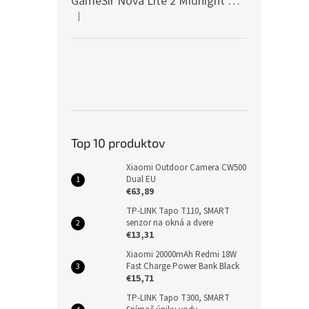
GameSir Nova Lite 2 Midnight Gray
|
Hodnotenie produktu je 5 z 5 hviezdičiek.
Top 10 produktov
Xiaomi Outdoor Camera CW500
Dual EU
€63,89
TP-LINK Tapo T110, SMART
senzor na okná a dvere
€13,31
Xiaomi 20000mAh Redmi 18W
Fast Charge Power Bank Black
€15,71
TP-LINK Tapo T300, SMART