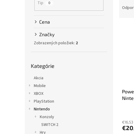
R
Tip
0
a
Odpor
d
e
Cena
V
n
ý
i
Značky
p
e
Zobrazených položiek:
2
i
p
s
r
p
o
Preskočiť
Kategórie
r
kategórie
d
o
u
Akcia
d
k
u
t
Mobile
Power
k
o
XBOX
Ninte
t
v
PlayStation
o
Nintendo
v
Konzoly
€16,53
SWITCH 2
€20
Hry