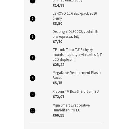
Snímač úniku vody
€14,88
LENOVO 15.6 Backpack B210
čierny
€8,50
DeLonghi DLSC002, vodní filtr
pro espressa, bílý
€7,70
TP-Link Tapo T315 chytrý
monitor teploty a vlhkosti s 2,7"
LCD displejem
€25,22
MegaDrive Replacement Plastic
Boxes
€5,75
Xiaomi TV Box S (3rd Gen) EU
€72,07
Mijia Smart Evaporative
Humidifier Pro EU
€66,55