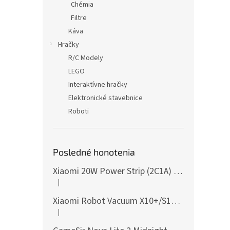
Chémia
Filtre
Káva
Hračky
R/C Modely
LEGO
Interaktívne hračky
Elektronické stavebnice
Roboti
Posledné honotenia
Xiaomi 20W Power Strip (2C1A) EU
|
Hodnotenie produktu je 5 z 5 hviezdičiek.
Xiaomi Robot Vacuum X10+/S10+/X10/X20+ Side Brush
|
Hodnotenie produktu je 5 z 5 hviezdičiek.