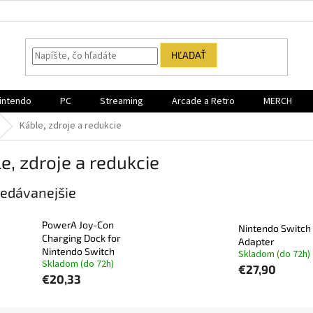
HĽADAŤ
intendo
PC
Streaming
Arcade a Retro
MERCH
Káble, zdroje a redukcie
e, zdroje a redukcie
edávanejšie
PowerA Joy-Con
Nintendo Switch
Charging Dock for
Adapter
Nintendo Switch
Skladom (do 72h)
Skladom (do 72h)
€27,90
€20,33