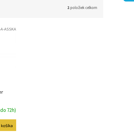
2
položiek celkom
-A-ASSKA
er
do 72h)
 košíka