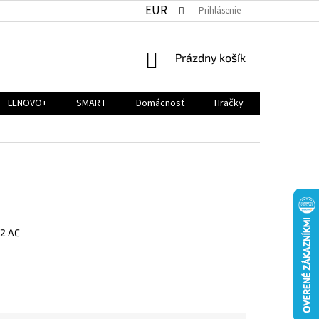
EUR
Prihlásenie
NÁKUPNÝ
Prázdny košík
KOŠÍK
LENOVO+
SMART
Domácnosť
Hračky
 2 AC