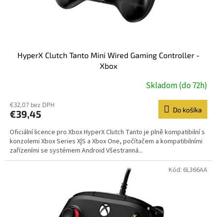
k
t
o
v
HyperX Clutch Tanto Mini Wired Gaming Controller -
Xbox
Skladom (do 72h)
€32,07 bez DPH
Do košíka
€39,45
Oficiální licence pro Xbox HyperX Clutch Tanto je plně kompatibilní s
konzolemi Xbox Series X|S a Xbox One, počítačem a kompatibilními
zařízeními se systémem Android Všestranná...
Kód:
6L366AA