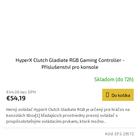
HyperX Clutch Gladiate RGB Gaming Controller -
Příslušenství pro konsole
Skladom (do 72h)
€44,06 bez DPH
Do košíka
€54,19
Herný ovládač HyperX Clutch Gladiate RGB je určený pre hráčov na
konzolách Xbox[1] hľadajúcich prvotriedny presný ovládač s
prispôsobiteľnými ovládacími prvkami, ktoré možno...
Kód:
EP2-29572