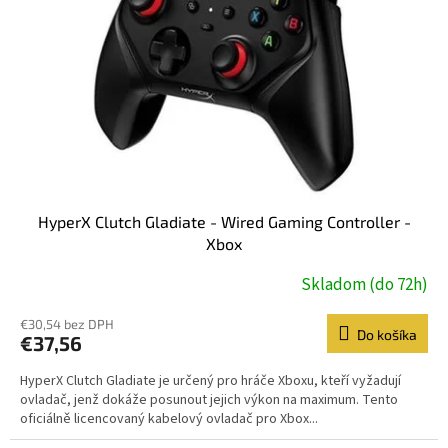
HyperX Clutch Gladiate - Wired Gaming Controller -
Xbox
Skladom (do 72h)
€30,54 bez DPH
Do košíka
€37,56
HyperX Clutch Gladiate je určený pro hráče Xboxu, kteří vyžadují
ovladač, jenž dokáže posunout jejich výkon na maximum. Tento
oficiálně licencovaný kabelový ovladač pro Xbox...