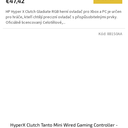
€47,42
HP Hyper X Clutch Gladiate RGB herní ovladač pro Xbox a PC je určen
pro hráče, kteří chtějí precizní ovladač s přispůsobitelnými prvky.
Oficiálně licencovaný Celotělové,...
Kód:
8B1S0AA
HyperX Clutch Tanto Mini Wired Gaming Controller -