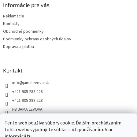
Informácie pre vás
Reklamácie
Kontakty
Obchodné podmienky
Podmienky ochrany osobných údajov
Doprava a platba
Kontakt
info
@
jamalevova.sk
+421 905 288 228
+421 905 288 228
FB JAMA LEVOVA
jama_levova
Tento web používa súbory cookie. Ďalším prechádzaním
JamaLevova
tohto webu vyjadrujete súhlas s ich používaním. Viac
+421905288228
informácií
tu
.