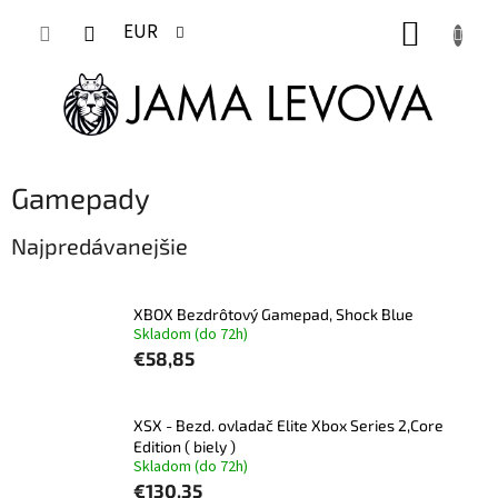
Prejsť
NÁKUP
na
EUR
obsah
KOŠÍK
Gamepady
Najpredávanejšie
XBOX Bezdrôtový Gamepad, Shock Blue
Skladom (do 72h)
€58,85
XSX - Bezd. ovladač Elite Xbox Series 2,Core
Edition ( biely )
Skladom (do 72h)
€130,35