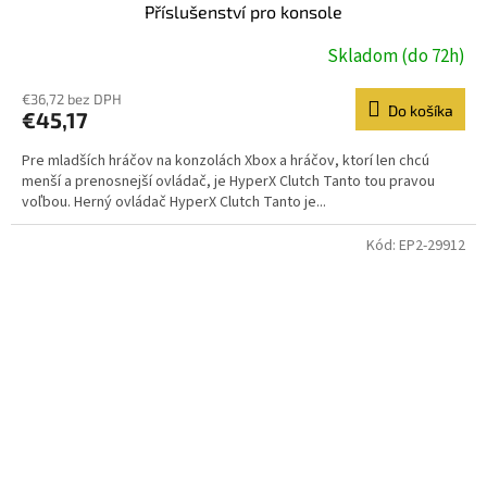
Příslušenství pro konsole
Skladom (do 72h)
€36,72 bez DPH
Do košíka
€45,17
Pre mladších hráčov na konzolách Xbox a hráčov, ktorí len chcú
menší a prenosnejší ovládač, je HyperX Clutch Tanto tou pravou
voľbou. Herný ovládač HyperX Clutch Tanto je...
Kód:
EP2-29912