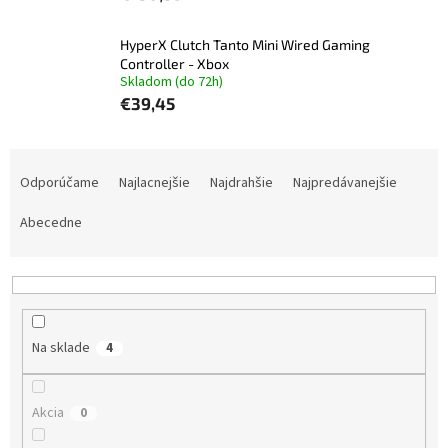
HyperX Clutch Tanto Mini Wired Gaming
Controller - Xbox
Skladom (do 72h)
€39,45
R
a
Odporúčame
Najlacnejšie
Najdrahšie
Najpredávanejšie
d
e
Abecedne
n
i
e
p
r
Na sklade
4
o
d
u
Akcia
0
k
t