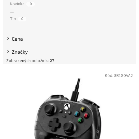
Novinka
0
o
v
Tip
0
Cena
Značky
Zobrazených položiek:
27
V
Kód:
8B1S0AA2
ý
p
i
s
p
r
o
d
u