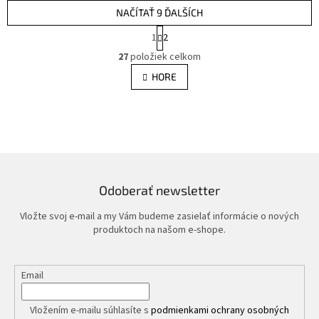
NAČÍTAŤ 9 ĎALŠÍCH
S
1
2
t
O
r
27
položiek celkom
v
á
l
HORE
n
á
k
d
o
v
a
a
c
n
i
i
e
e
p
r
Odoberať newsletter
v
k
Vložte svoj e-mail a my Vám budeme zasielať informácie o nových
y
produktoch na našom e-shope.
v
ý
p
Email
i
s
u
Vložením e-mailu súhlasíte s
podmienkami ochrany osobných