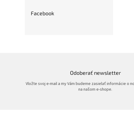
Facebook
Odoberať newsletter
Vložte svoj e-mail a my Vám budeme zasielať informácie o 
na našom e-shope.
Z
á
p
ä