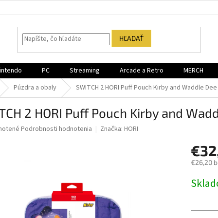
HĽADAŤ
intendo
PC
Streaming
Arcade a Retro
MERCH
Púzdra a obaly
SWITCH 2 HORI Puff Pouch Kirby and Waddle Dee
TCH 2 HORI Puff Pouch Kirby and Wadd
né
notené
Podrobnosti hodnotenia
Značka:
HORI
nie
€32
u
€26,20 
Jednotk
Sklad
cena:
iek.