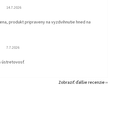
Hodnotenie obchodu je 5 z 5 hviezdičiek.
14.7.2026
ena, produkt pripraveny na vyzdvihnutie hned na
.
Hodnotenie obchodu je 5 z 5 hviezdičiek.
7.7.2026
a ústretovosť
Zobraziť ďalšie recenzie