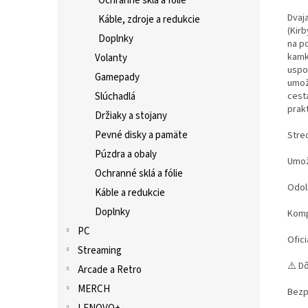
Ochranné sklá a fólie
Dvaj
Káble, zdroje a redukcie
(Kirb
Doplnky
na p
kamk
Volanty
uspor
Gamepady
umož
Slúchadlá
cestá
prak
Držiaky a stojany
Pevné disky a pamäte
Stre
Púzdra a obaly
Umož
Ochranné sklá a fólie
Odoln
Káble a redukcie
Doplnky
Komp
PC
Ofic
Streaming
⚠️ D
Arcade a Retro
MERCH
Bezp