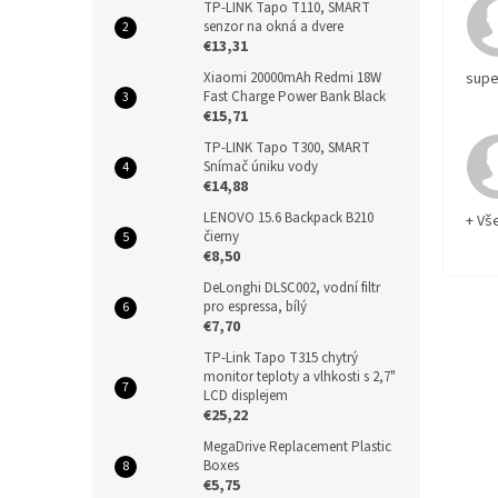
TP-LINK Tapo T110, SMART
senzor na okná a dvere
€13,31
Xiaomi 20000mAh Redmi 18W
supe
Fast Charge Power Bank Black
€15,71
TP-LINK Tapo T300, SMART
Snímač úniku vody
€14,88
LENOVO 15.6 Backpack B210
+ Vš
čierny
€8,50
DeLonghi DLSC002, vodní filtr
pro espressa, bílý
€7,70
TP-Link Tapo T315 chytrý
monitor teploty a vlhkosti s 2,7"
LCD displejem
€25,22
MegaDrive Replacement Plastic
Boxes
€5,75