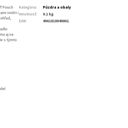
ff Pouch
Kategória
:
Púzdra a obaly
mi vnútri i
Hmotnosť
:
0.1 kg
pohľad,
EAN
:
4961818040861
žadlo
ma aj na
le s týmto
odel