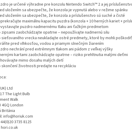
uzdro je určené výhradne pre konzolu Nintendo Switch™ 2 a jej príslušenstv
red uložením sa ubezpečte, že konzola je vypnutá alebo v režime spánku
red uložením sa ubezpečte, že konzola a príslušenstvo sú suché a čisté
eprekračujte maximálnu kapacitu puzdra (konzola + 10 herných kariet + prís
evystavujte puzdro nadmernému tlaku ani ťažkým predmetom
o zipsami zaobchádzajte opatrne – nepoužívajte nadmernú silu
o sieťovaného vrecka neukladajte ostré predmety, ktoré by mohli poškodiť
hráňte pred vlhkosťou, vodou a priamym slnečným žiarením
uzdro nechrání pred extrémnym tlakom ani pádom z veľkej výšky
 hernými kartami zaobchádzajte opatrne – riziko prehltnutia malými deťmi
chovávajte mimo dosahu malých detí
 skončení životnosti predajte na recykláciu
bca:
(UK) Ltd
417 The Light Bulb
lament Walk
 4GQ London
 Británia
il: info@horiuk.com
+44(0)20 3735 8125
 hori.co.uk