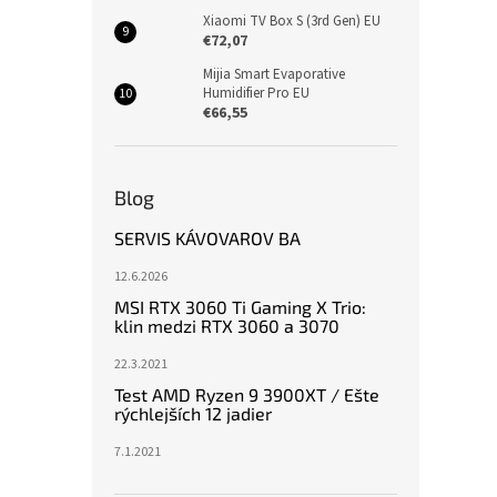
Xiaomi TV Box S (3rd Gen) EU
€72,07
Mijia Smart Evaporative
Humidifier Pro EU
€66,55
Blog
SERVIS KÁVOVAROV BA
12.6.2026
MSI RTX 3060 Ti Gaming X Trio:
klin medzi RTX 3060 a 3070
22.3.2021
Test AMD Ryzen 9 3900XT / Ešte
rýchlejších 12 jadier
7.1.2021