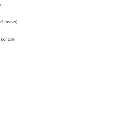
o
lušenstvo)
 konzolu