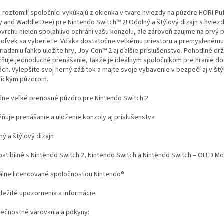
a roztomilí spoločníci vykúkajú z okienka v tvare hviezdy na púzdre HORI Pu
y and Waddle Dee) pre Nintendo Switch™ 2! Odolný a štýlový dizajn s hviezda
ovrchu nielen spoľahlivo ochráni vašu konzolu, ale zároveň zaujme na prvý 
oľvek sa vyberiete. Vďaka dostatočne veľkému priestoru a premyslenému
iadaniu ľahko uložíte hry, Joy-Con™ 2 aj ďalšie príslušenstvo. Pohodlné dr
ňuje jednoduché prenášanie, takže je ideálnym spoločníkom pre hranie do
ch. Vylepšite svoj herný zážitok a majte svoje vybavenie v bezpečí aj v štý
tickým púzdrom.
dne veľké prenosné púzdro pre Nintendo Switch 2
ňuje prenášanie a uloženie konzoly aj príslušenstva
ý a štýlový dizajn
atibilné s Nintendo Switch 2, Nintendo Switch a Nintendo Switch – OLED M
iálne licencované spoločnosťou Nintendo®
ôležité upozornenia a informácie
ečnostné varovania a pokyny: