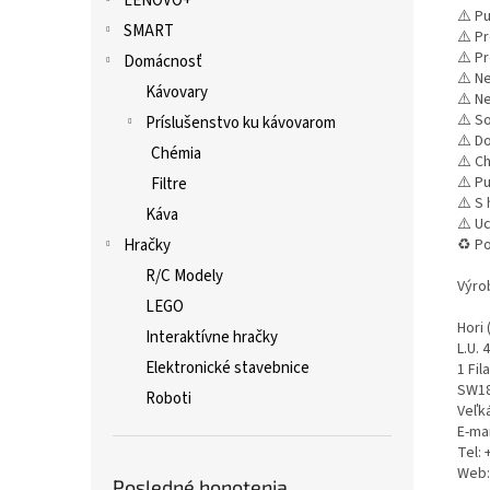
LENOVO+
⚠️ P
SMART
⚠️ P
⚠️ P
Domácnosť
⚠️ N
Kávovary
⚠️ N
⚠️ S
Príslušenstvo ku kávovarom
⚠️ D
Chémia
⚠️ C
⚠️ P
Filtre
⚠️ S
Káva
⚠️ U
Hračky
♻️ Po
R/C Modely
Výro
LEGO
Hori 
Interaktívne hračky
L.U. 
Elektronické stavebnice
1 Fi
SW18
Roboti
Veľká
E-ma
Tel: 
Web:
Posledné honotenia