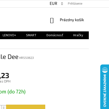
EUR
Prihlásenie
NÁKUPNÝ
Prázdny košík
KOŠÍK
LENOVO+
SMART
Domácnosť
Hračky
le Dee
HRSS0623
,23
bez DPH
ová
om (do 72h)