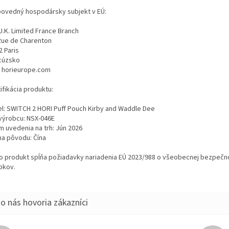
ovedný hospodársky subjekt v EÚ:
U.K. Limited France Branch
Rue de Charenton
2 Paris
cúzsko
 horieurope.com
ifikácia produktu:
l: SWITCH 2 HORI Puff Pouch Kirby and Waddle Dee
výrobcu: NSX-046E
m uvedenia na trh: Jún 2026
na pôvodu: Čína
o produkt spĺňa požiadavky nariadenia EÚ 2023/988 o všeobecnej bezpečn
bkov.