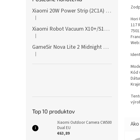
Zodp
Xiaomi 20W Power Strip (2C1A) EU
|
Hori 
Hodnotenie produktu je 5 z 5 hviezdičiek.
117 
Xiaomi Robot Vacuum X10+/S10+/X10/X20+ Side Brush
7501
|
Fran
Hodnotenie produktu je 5 z 5 hviezdičiek.
Web:
GameSir Nova Lite 2 Midnight Gray
|
Ident
Hodnotenie produktu je 5 z 5 hviezdičiek.
Mode
Kód 
Dátu
Kraji
Tent
výro
Top 10 produktov
Xiaomi Outdoor Camera CW500
Dual EU
€63,89