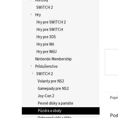
Konzoly
SWITCH 2
Hry
Hry pre SWITCH 2
Hry pre SWITCH
Hry pre 3DS
Hry pre Wii
Hry pre WiiU
Nintendo Membership
Príslušenstvo
SWITCH 2
Volanty pre NS2
Gamepady pre NS2
Joy-Con 2
Popi
Pevné disky a pamäte
Púzdra a obaly
Pod