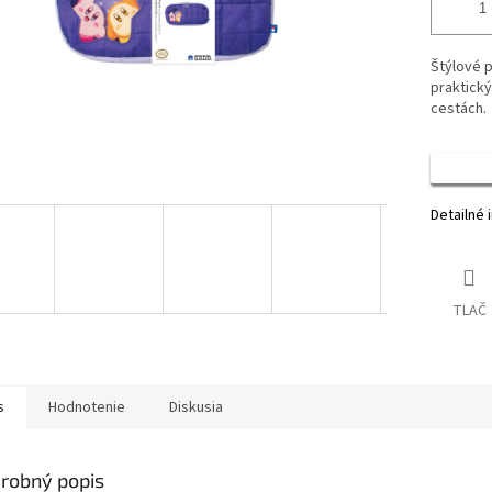
Štýlové p
praktick
cestách.
Detailné 
TLAČ
s
Hodnotenie
Diskusia
robný popis