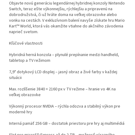
Objavte novú generáciu legendárnej hybridnej konzoly Nintendo
Switch, teraz ešte výkonnejšiu, rýchlejšiu a pripravenú na
dobrodružstvá, či už hráte doma na veľkej obrazovke alebo
vonku na cestách. V exkluzívnom balení navyše získate hru Mario
Kart™ World, ktorá vás okamžite vtiahne do akčného závodenia
naprieč svetom.
Kľúčové vlastnosti
Hybridná herná konzola – plynulé prepínanie medzi handheld,
tabletop a TV režimom
7,9" dotykový LCD displej – jasný obraz a živé farby v každej
situácii
Max. rozlíšenie 3840 × 2160 px v TV režime – hranie vo 4K na
veľkej obrazovke
Výkonný procesor NVIDIA – rýchla odozva a stabilný výkon pre
moderné hry
Interná pamäť 256 GB – dostatok priestoru pre hry aj multimédiá