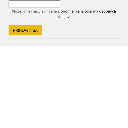
Vložením e-mailu súhlasíte s
podmienkami ochrany osobných
údajov
PRIHLÁSIŤ SA
Z
á
p
ä
t
i
e