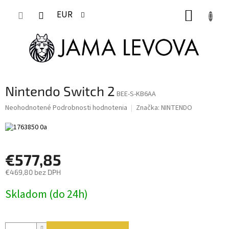
Prejsť
NÁKUP
na
EUR
obsah
KOŠÍK
Nintendo Switch 2
BEE-S-KB6AA
Priemerné
Neohodnotené
Podrobnosti hodnotenia
Značka:
NINTENDO
hodnotenie
produktu
je
0,0
€577,85
z
5
€469,80 bez DPH
hviezdičiek.
Jednotková
Skladom (do 24h)
cena: