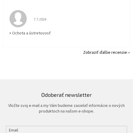
Hodnotenie obchodu je 5 z 5 hviezdičiek.
7.7.2026
+ Ochota a ústretovosť
Zobraziť ďalšie recenzie
Odoberať newsletter
Vložte svoj e-mail a my Vám budeme zasielať informácie o nových
produktoch na našom e-shope.
Email