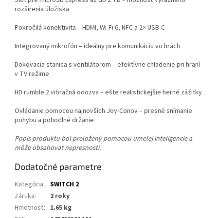
Slot pre microSD Express až do 2 TB – možnosť výrazného
rozšírenia úložiska
Pokročilá konektivita – HDMI, Wi-Fi 6, NFC a 2× USB-C
Integrovaný mikrofón – ideálny pre komunikáciu vo hrách
Dokovacia stanica s ventilátorom – efektívne chladenie pri hraní
v TV režime
HD rumble 2 vibračná odozva – ešte realistickejšie herné zážitky
Ovládanie pomocou najnovších Joy-Conov – presné snímanie
pohybu a pohodlné držanie
Popis produktu bol preložený pomocou umelej inteligencie a
môže obsahovať nepresnosti.
Dodatočné parametre
Kategória
:
SWITCH 2
Záruka
:
2 roky
Hmotnosť
:
1.65 kg