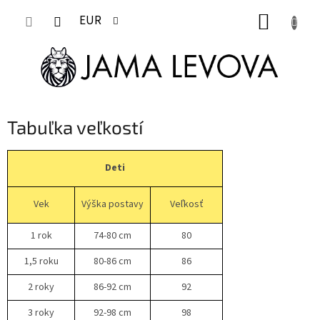
Prejsť
NÁKUP
na
EUR
obsah
KOŠÍK
Tabuľka veľkostí
Deti
Vek
Výška postavy
Veľkosť
1 rok
74-80 cm
80
1,5 roku
80-86 cm
86
2 roky
86-92 cm
92
3 roky
92-98 cm
98