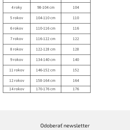
4 roky
98-104 cm
104
5 rokov
104-110 cm
110
6 rokov
110-116 cm
116
7 rokov
116-122 cm
122
8 rokov
122-128 cm
128
9 rokov
134-140 cm
140
11 rokov
146-152 cm
152
12 rokov
158-164 cm
164
14 rokov
170-176 cm
176
Odoberať newsletter