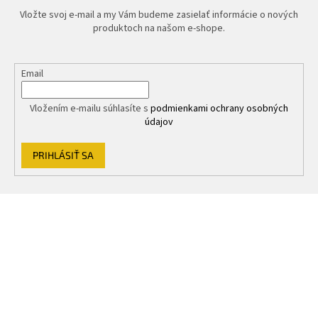
Vložte svoj e-mail a my Vám budeme zasielať informácie o nových
produktoch na našom e-shope.
Email
Vložením e-mailu súhlasíte s
podmienkami ochrany osobných
údajov
PRIHLÁSIŤ SA
Z
á
p
ä
t
i
e