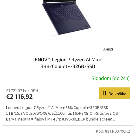
LENOVO Legion 7 Ryzen AI Max+
388/Copilot+/32GB/SSD
1TB/15,3"/OLED/WQXGA/až1100nitů/165Hz/3r On-
Skladom (do 24h)
Site/bez OS/fialová
€1 721,07 bez DPH
Do košíka
€2 116,92
Lenovo Legion 7 Ryzen™ AI Max+ 388/Copilot+/32GB/SSD
1TB/15,3"/OLED/WQXGA/až1100nitů/165Hz/3r On-Site/bez OS
Barva: nebula = fialová MT-P/N: 83V9-001DCK bundle screen...
Kód:
83TN007XCK2