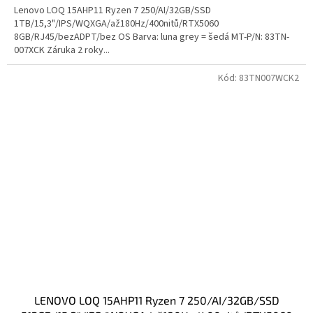
Lenovo LOQ 15AHP11 Ryzen 7 250/AI/32GB/SSD
1TB/15,3"/IPS/WQXGA/až180Hz/400nitů/RTX5060
8GB/RJ45/bezADPT/bez OS Barva: luna grey = šedá MT-P/N: 83TN-
007XCK Záruka 2 roky...
Kód:
83TN007WCK2
LENOVO LOQ 15AHP11 Ryzen 7 250/AI/32GB/SSD