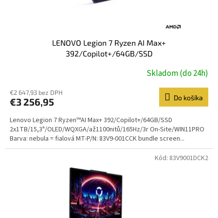
t
o
v
LENOVO Legion 7 Ryzen AI Max+
392/Copilot+/64GB/SSD
2x1TB/15,3"/OLED/WQXGA/až1100nitů/165Hz/3r On-
Skladom (do 24h)
Site/WIN11PRO/fialová
€2 647,93 bez DPH
Do košíka
€3 256,95
Lenovo Legion 7 Ryzen™AI Max+ 392/Copilot+/64GB/SSD
2x1TB/15,3"/OLED/WQXGA/až1100nitů/165Hz/3r On-Site/WIN11PRO
Barva: nebula = fialová MT-P/N: 83V9-001CCK bundle screen...
Kód:
83V9001DCK2