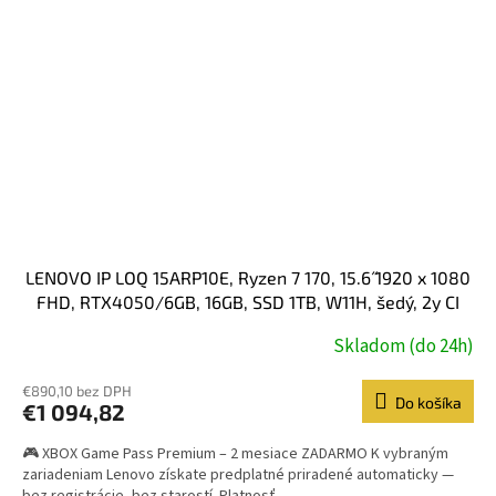
LENOVO IP LOQ 15ARP10E, Ryzen 7 170, 15.6˝ 1920 x 1080
FHD, RTX4050/6GB, 16GB, SSD 1TB, W11H, šedý, 2y CI
Skladom (do 24h)
€890,10 bez DPH
Do košíka
€1 094,82
🎮 XBOX Game Pass Premium – 2 mesiace ZADARMO K vybraným
zariadeniam Lenovo získate predplatné priradené automaticky —
bez registrácie, bez starostí. Platnosť...