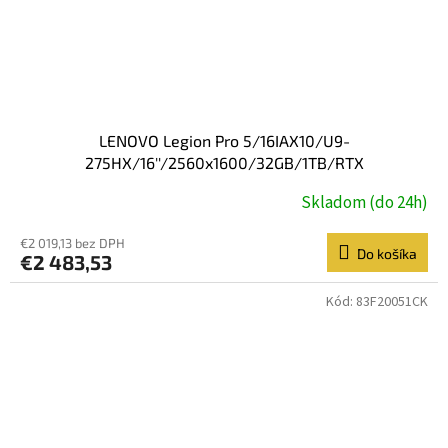
LENOVO Legion Pro 5/16IAX10/U9-
275HX/16''/2560x1600/32GB/1TB/RTX
5060/W11H/Eclipse Black/3R
Skladom (do 24h)
€2 019,13 bez DPH
Do košíka
€2 483,53
Kód:
83F20051CK