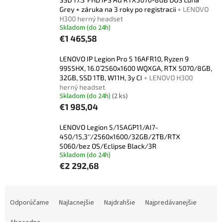
Grey + záruka na 3 roky po registracii
+ LENOVO
H300 herný headset
Skladom (do 24h)
€1 465,58
LENOVO IP Legion Pro 5 16AFR10, Ryzen 9
9955HX, 16.0˝ 2560x1600 WQXGA, RTX 5070/8GB,
32GB, SSD 1TB, W11H, 3y CI
+ LENOVO H300
herný headset
Skladom (do 24h)
(2 ks)
€1 985,04
LENOVO Legion 5/15AGP11/AI7-
450/15,3''/2560x1600/32GB/2TB/RTX
5060/bez OS/Eclipse Black/3R
Skladom (do 24h)
€2 292,68
R
a
Odporúčame
Najlacnejšie
Najdrahšie
Najpredávanejšie
d