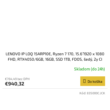
LENOVO IP LOQ 15ARP10E, Ryzen 7 170, 15.6˝ 1920 x 1080
FHD, RTX4050/6GB, 16GB, SSD 1TB, FDOS, šedý, 2y CI
Skladom (do 24h)
€764,49 bez DPH
Do košíka
€940,32
Kód:
83S000CJCK