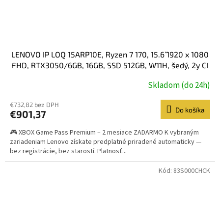
LENOVO IP LOQ 15ARP10E, Ryzen 7 170, 15.6˝ 1920 x 1080
FHD, RTX3050/6GB, 16GB, SSD 512GB, W11H, šedý, 2y CI
Skladom (do 24h)
€732,82 bez DPH
Do košíka
€901,37
🎮 XBOX Game Pass Premium – 2 mesiace ZADARMO K vybraným
zariadeniam Lenovo získate predplatné priradené automaticky —
bez registrácie, bez starostí. Platnosť...
Kód:
83S000CHCK