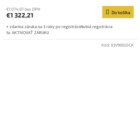
€1 074,97 bez DPH
Do košíka
€1 322,21
+ zdarma záruka na 3 roky po registráciiNutná registrácia
tu: AKTIVOVAŤ ZÁRUKU
Kód:
83V9001DCK