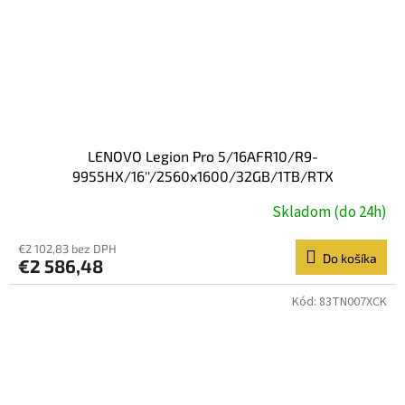
LENOVO Legion Pro 5/16AFR10/R9-
9955HX/16''/2560x1600/32GB/1TB/RTX
5060/W11H/Eclipse Black/3R
Skladom (do 24h)
€2 102,83 bez DPH
Do košíka
€2 586,48
Kód:
83TN007XCK