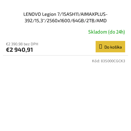
LENOVO Legion 7/15ASH11/AIMAXPLUS-
392/15,3''/2560x1600/64GB/2TB/AMD
int/W11P/Nebula/3R On-Site
Skladom (do 24h)
€2 390,98 bez DPH
Do košíka
€2 940,91
Kód:
83S000CGCK3