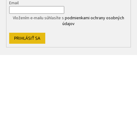
Email
i
s
u
Vložením e-mailu súhlasíte s
podmienkami ochrany osobných
údajov
PRIHLÁSIŤ SA
Z
á
p
ä
t
i
e