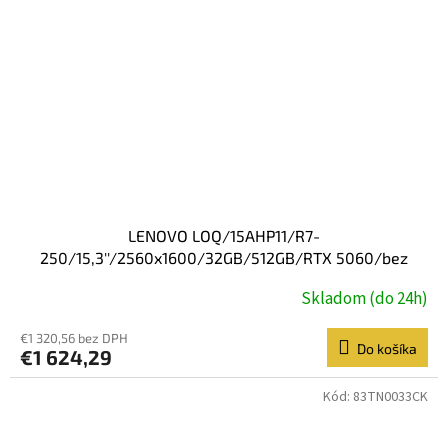
LENOVO LOQ/15AHP11/R7-
250/15,3''/2560x1600/32GB/512GB/RTX 5060/bez
OS/Luna Grey/2R
Skladom (do 24h)
€1 320,56 bez DPH
Do košíka
€1 624,29
Kód:
83TN0033CK