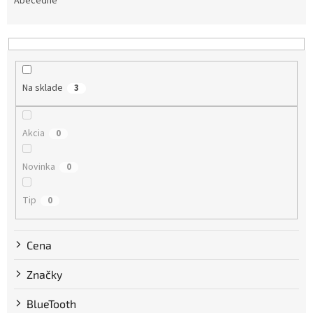
e
Abecedne
n
i
e
p
r
Na sklade
3
o
d
u
Akcia
0
k
t
Novinka
0
o
v
Tip
0
Cena
Značky
BlueTooth