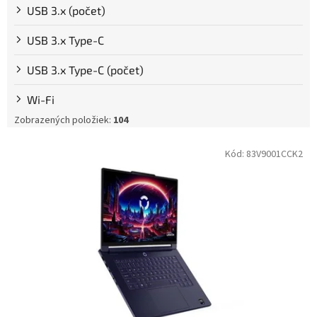
USB 3.x (počet)
USB 3.x Type-C
USB 3.x Type-C (počet)
Wi-Fi
Zobrazených položiek:
104
V
Kód:
83V9001CCK2
ý
p
i
s
p
r
o
d
u
k