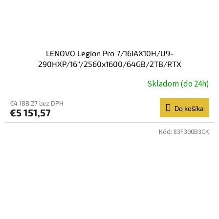
LENOVO Legion Pro 7/16IAX10H/U9-
290HXP/16''/2560x1600/64GB/2TB/RTX
5090/W11P/Eclipse Black/3R On-Site
Skladom (do 24h)
€4 188,27 bez DPH
Do košíka
€5 151,57
Kód:
83F300B3CK