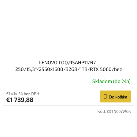
LENOVO LOQ/15AHP11/R7-
250/15,3''/2560x1600/32GB/1TB/RTX 5060/bez
OS/Luna Grey/2R
Skladom (do 24h)
€1 414,54 bez DPH
Do košíka
€1 739,88
Kód:
83TN007WCK