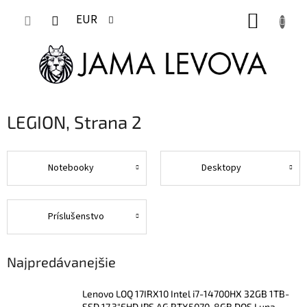
Prejsť
NÁKUP
na
EUR
obsah
KOŠÍK
LEGION
, Strana 2
Notebooky
Desktopy
Príslušenstvo
Najpredávanejšie
Lenovo LOQ 17IRX10 Intel i7-14700HX 32GB 1TB-
SSD 17.3"FHD IPS AG RTX5070-8GB DOS Luna