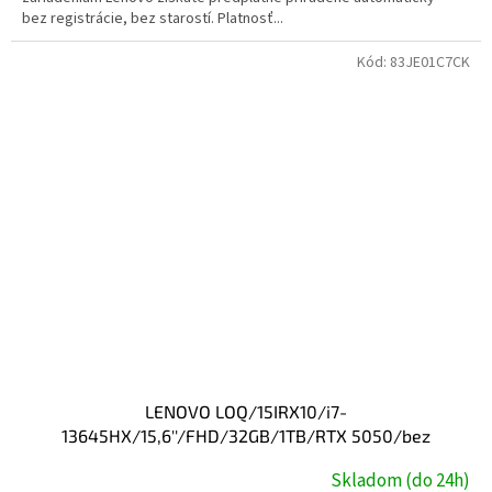
bez registrácie, bez starostí. Platnosť...
Kód:
83JE01C7CK
LENOVO LOQ/15IRX10/i7-
13645HX/15,6''/FHD/32GB/1TB/RTX 5050/bez
OS/Gray/2R + záruka na 3 roky po registracii
Skladom (do 24h)