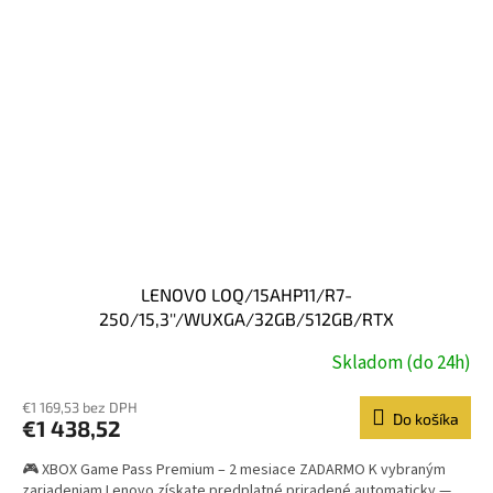
LENOVO LOQ/15AHP11/R7-
250/15,3''/WUXGA/32GB/512GB/RTX
5060/W11H/Gray/2R
Skladom (do 24h)
€1 169,53 bez DPH
Do košíka
€1 438,52
🎮 XBOX Game Pass Premium – 2 mesiace ZADARMO K vybraným
zariadeniam Lenovo získate predplatné priradené automaticky —