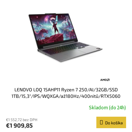
LENOVO LOQ 15AHP11 Ryzen 7 250/AI/32GB/SSD
1TB/15,3"/IPS/WQXGA/až180Hz/400nitů/RTX5060
8GB/RJ45/bezADPT/bez OS/šedá
Skladom (do 24h)
€1 552,72 bez DPH
Do košíka
€1 909,85