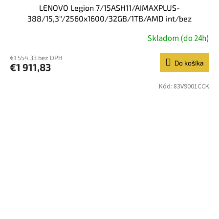
LENOVO Legion 7/15ASH11/AIMAXPLUS-
388/15,3''/2560x1600/32GB/1TB/AMD int/bez
OS/Nebuľa/3R On-Site
Skladom (do 24h)
€1 554,33 bez DPH
Do košíka
€1 911,83
Kód:
83V9001CCK