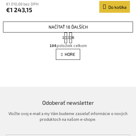
€1 010,69 bez DPH
Do košíka
€1 243,15
NAČÍTAŤ 18 ĎALŠÍCH
S
1
2
6
t
O
r
104
položiek celkom
v
á
l
HORE
n
á
k
d
o
v
a
a
c
n
i
i
e
e
p
r
Odoberať newsletter
v
k
Vložte svoj e-mail a my Vám budeme zasielať informácie o nových
y
produktoch na našom e-shope.
v
ý
p