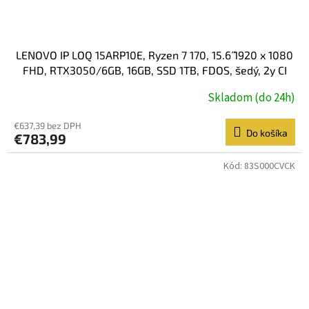
LENOVO IP LOQ 15ARP10E, Ryzen 7 170, 15.6˝ 1920 x 1080
FHD, RTX3050/6GB, 16GB, SSD 1TB, FDOS, šedý, 2y CI
Skladom (do 24h)
€637,39 bez DPH
Do košíka
€783,99
Kód:
83S000CVCK