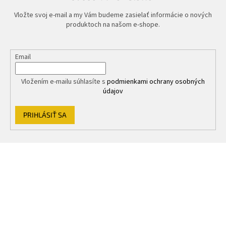
Vložte svoj e-mail a my Vám budeme zasielať informácie o nových
produktoch na našom e-shope.
Email
Vložením e-mailu súhlasíte s
podmienkami ochrany osobných
údajov
PRIHLÁSIŤ SA
Z
á
p
ä
t
i
e