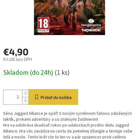
€4,90
€4,08 bez DPH
Jednotková
Skladom (do 24h)
(1 ks)
cena:
Pridať do košíka
Séria Jagged Alliance je späť! S novým systémom ťahovo založených
taktík, prvkami adventúry a so známymi žoldniermi!
Hra sa odohráva dvadsať rokov po udalostiach prvého dielu Jagged
Alliance. Hra vás zavádza na cestu do pekelnej džungle a testuje vaše
telá a mysle. Tento krát ste to len vy a pár spojencov proti celému