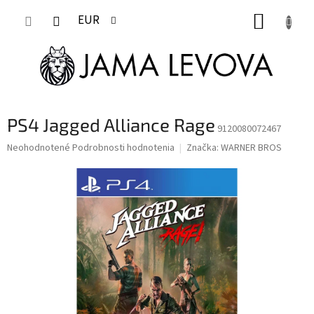
Prejsť
NÁKUP
na
EUR
obsah
KOŠÍK
PS4 Jagged Alliance Rage
9120080072467
Priemerné
Neohodnotené
Podrobnosti hodnotenia
Značka:
WARNER BROS
hodnotenie
produktu
je
0,0
z
5
hviezdičiek.