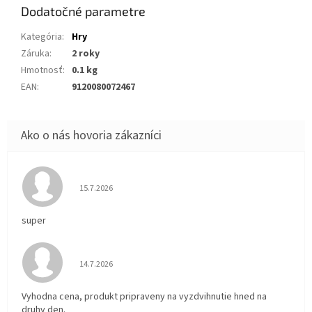
Dodatočné parametre
Kategória
:
Hry
Záruka
:
2 roky
Hmotnosť
:
0.1 kg
EAN
:
9120080072467
Hodnotenie obchodu je 5 z 5 hviezdičiek.
15.7.2026
super
Hodnotenie obchodu je 5 z 5 hviezdičiek.
14.7.2026
Vyhodna cena, produkt pripraveny na vyzdvihnutie hned na
druhy den.