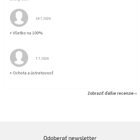
Hodnotenie obchodu je 5 z 5 hviezdičiek.
14.7.2026
+ Všetko na 100%
Hodnotenie obchodu je 5 z 5 hviezdičiek.
7.7.2026
+ Ochota a ústretovosť
Zobraziť ďalšie recenzie
Odoberať newsletter