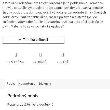
ostrovu ovládanému drogovým lordom a jeho pobláznenou armádou.
Hra vás neustále vystavuje bodom zlomu, ste dehydrovaní a nemáte
žiadnu podporu z domova, jediná výhoda je, že vediete tím skúsených
žoldnierov. Využite taktickú brilanciu a partizánske stratégie pre
zničenie budov a donútenie obyvateľov ostrova zobrať si späť čo im
patrí. Máte na to sa vyrovnať starej sláve?
Tabuľka veľkostí
OPÝTAŤ SA
STRÁŽIŤ
ZDIEĽAŤ
Popis
Hodnotenie
Diskusia
Podrobný popis
Popis produktu nie je dostupný