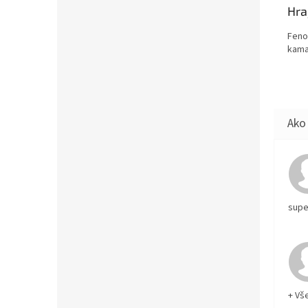
Hra
Feno
kama
supe
+ Vš