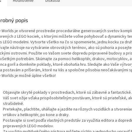
s
Hodnotenie
Diskusia
robný popis
 Worlds je otvorené prostredie procedurálne generovaných svetov kompl
orených z LEGO kociek, s ktorými môžete voľne pohybovať a dynamicky te
ť s LEGO modelmi. Vytvorte všetko na čo si spomeniete, jednu kocku za dru
ívajte nástroje na vytváranie obrovských terénov, ako sú pohoria a posejte
ickými ostrovmi. Použite vo Vašom svete dopredu pripravené budovy a pr
 všetkým potrebám. Skúmajte za pomoci helikoptér, drakov, motocyklov, 
nca goríl a domknite poklady, ktoré obohatia hru. Sledujte ako Vaše výtvor
a postavám a príšerám, ktoré na Vás a spoločne pôsobia neočakávanými s
 Worlds je možné úplne všetko!
Objavujte skryté poklady v prostrediach, ktoré sú zábavné a fantastické.
Váš svet ožije vďaka prispôsobiteľným postávam, ktoré sú priateľské, ale
strašidelné.
Pretekajte, plachtite, uháňajte a jazdite na rôznych vozidlách a stvorenia
vrtákov a helikoptér, po kone a draky.
Postavajte si svet podľa vlastných predstáv za využitia editora a dopred
pripravených LEGO modelov.
Za využitia multifunkčného nástroja môžete rýchlo a jednoducho upraviť 