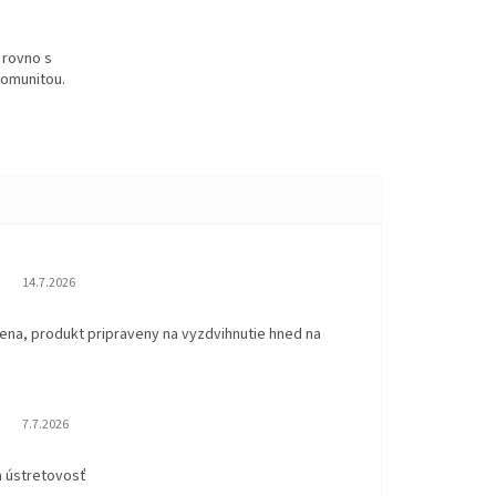
 rovno s
omunitou.
Hodnotenie obchodu je 5 z 5 hviezdičiek.
14.7.2026
ena, produkt pripraveny na vyzdvihnutie hned na
.
Hodnotenie obchodu je 5 z 5 hviezdičiek.
7.7.2026
a ústretovosť