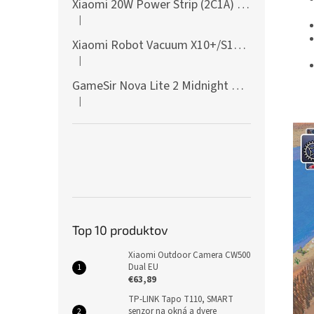
Xiaomi 20W Power Strip (2C1A) EU
|
Hodnotenie produktu je 5 z 5 hviezdičiek.
Xiaomi Robot Vacuum X10+/S10+/X10/X20+ Side Brush
|
Hodnotenie produktu je 5 z 5 hviezdičiek.
GameSir Nova Lite 2 Midnight Gray
|
Hodnotenie produktu je 5 z 5 hviezdičiek.
Top 10 produktov
Xiaomi Outdoor Camera CW500
Dual EU
€63,89
TP-LINK Tapo T110, SMART
senzor na okná a dvere