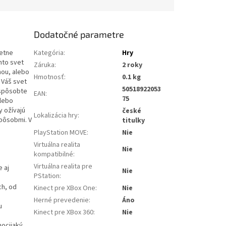
Dodatočné parametre
etne
Kategória
:
Hry
nto svet
Záruka
:
2 roky
hou, alebo
Hmotnosť
:
0.1 kg
 Váš svet
50518922053
ispôsobte
EAN
:
75
alebo
y ožívajú
české
Lokalizácia hry
:
pôsobmi. V
titulky
PlayStation MOVE
:
Nie
Virtuálna realita
Nie
kompatibilné
:
Virtuálna realita pre
 aj
Nie
PStation
:
ch, od
Kinect pre XBox One
:
Nie
Herné prevedenie
:
Áno
u
Kinect pre XBox 360
:
Nie
hocijaký