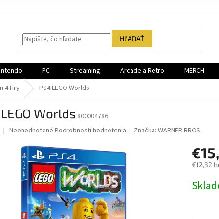
HĽADAŤ
intendo
PC
Streaming
Arcade a Retro
MERCH
n 4 Hry
PS4 LEGO Worlds
 LEGO Worlds
800004786
Priemerné
Neohodnotené
Podrobnosti hodnotenia
Značka:
WARNER BROS
hodnotenie
produktu
€15
je
€12,32 b
0,0
z
Jednotk
Sklad
5
cena:
hviezdičiek.