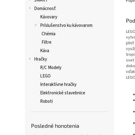
SMART
Popi
Domácnosť
Kávovary
Pod
Príslušenstvo ku kávovarom
LEGO
Chémia
vytv
Filtre
plni
využ
Káva
trop
Hračky
svet
doko
R/C Modely
vďak
LEGO
LEGO
Interaktívne hračky
Elektronické stavebnice
Roboti
Posledné honotenia