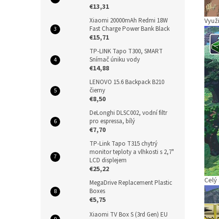
€13,31
Xiaomi 20000mAh Redmi 18W
Využ
Fast Charge Power Bank Black
€15,71
TP-LINK Tapo T300, SMART
Snímač úniku vody
€14,88
LENOVO 15.6 Backpack B210
čierny
€8,50
DeLonghi DLSC002, vodní filtr
pro espressa, bílý
€7,70
TP-Link Tapo T315 chytrý
monitor teploty a vlhkosti s 2,7"
LCD displejem
€25,22
Celý
MegaDrive Replacement Plastic
Boxes
€5,75
Xiaomi TV Box S (3rd Gen) EU