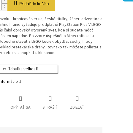
Pridať do košíka
nzolu – krabicová verzia, české titulky, žáner: adventúra a
nline hranie vyžaduje predplatné PlayStation Plus V LEGO
ás čaká obrovský otvorený svet, kde si budete môcť
vás len napadne. Po vzore úspešného Minecraftu si tu
lobodne stavať z LEGO kociek obydlia, sochy, hrady
ríklad pretekárske dráhy. Rovnako tak môžete polietať si
i alebo si zahopkať s klokanom.
Tabuľka veľkostí
informácie
OPÝTAŤ SA
STRÁŽIŤ
ZDIEĽAŤ