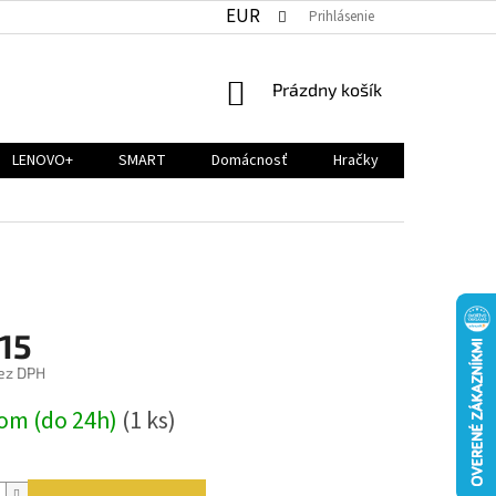
EUR
Prihlásenie
NÁKUPNÝ
Prázdny košík
KOŠÍK
LENOVO+
SMART
Domácnosť
Hračky
,15
ez DPH
ová
om (do 24h)
(1 ks)