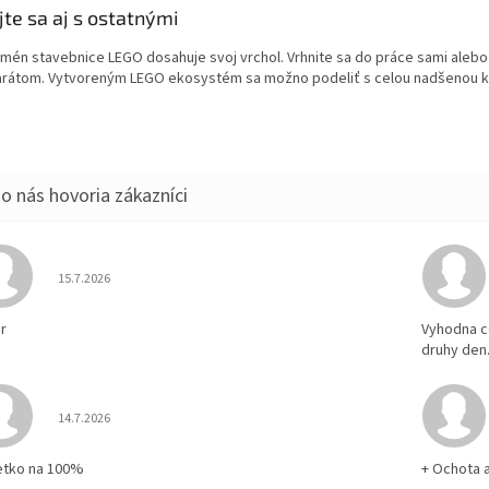
jte sa aj s ostatnými
mén stavebnice LEGO dosahuje svoj vrchol. Vrhnite sa do práce sami alebo
rátom. Vytvoreným LEGO ekosystém sa možno podeliť s celou nadšenou k
Hodnotenie obchodu je 5 z 5 hviezdičiek.
15.7.2026
r
Vyhodna c
druhy den
Hodnotenie obchodu je 5 z 5 hviezdičiek.
14.7.2026
etko na 100%
+ Ochota 