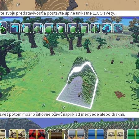
ite svoju predstavivosť a postavte úplne unikátne LEGO svety.
 svet potom možno šikovne oživiť napríklad medvede alebo drakmi.