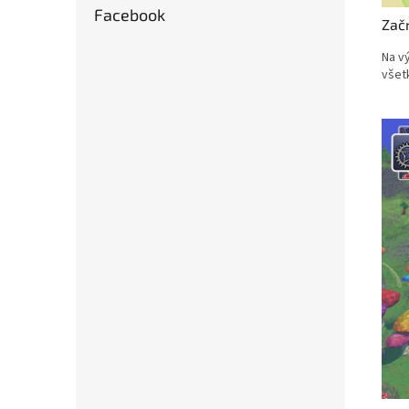
Facebook
Začn
Na v
všet