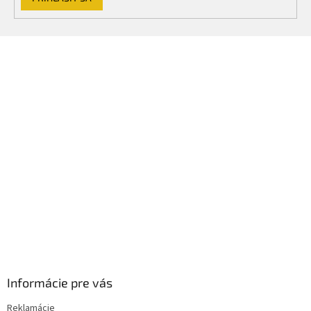
Z
á
p
ä
t
i
e
Informácie pre vás
Reklamácie