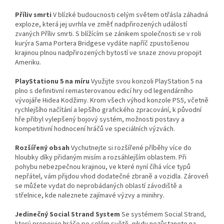
Příliv smrti
V blízké budoucnosti celým světem otřásla záhadná
exploze, která jej uvrhla ve změť nadpřirozených událostí
zvaných Příliv smrti. S blížícím se zánikem společnosti se v roli
kurýra Sama Portera Bridgese vydáte napříč zpustošenou
krajinou plnou nadpřirozených bytostí ve snaze znovu propojit
Ameriku.
PlayStationu 5 na míru
Využijte svou konzoli PlayStation 5 na
plno s definitivní remasterovanou edicí hry od legendárního
vývojáře Hidea Kodžimy. Krom všech výhod konzole PS5, včetně
rychlejšího načítání a lepšího grafického zpracování, k původní
hře přibyl vylepšený bojový systém, možnosti postavy a
kompetitivní hodnocení hráčů ve speciálních výzvách.
Rozšířený obsah
Vychutnejte si rozšířené příběhy více do
hloubky díky přidaným misím a rozsáhlejším oblastem. Při
pohybu nebezpečnou krajinou, ve které nyní číhá více typů
nepřátel, vám přijdou vhod dodatečné zbraně a vozidla. Zároveň
se můžete vydat do neprobádaných oblastí závodiště a
střelnice, kde naleznete zajímavé výzvy a minihry.
Jedinečný Social Strand System
Se systémem Social Strand,