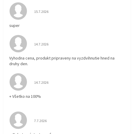
Hodnotenie obchodu je 5 z 5 hviezdičiek.
15.7.2026
super
Hodnotenie obchodu je 5 z 5 hviezdičiek.
14.7.2026
Vyhodna cena, produkt pripraveny na vyzdvihnutie hned na
druhy den.
Hodnotenie obchodu je 5 z 5 hviezdičiek.
14.7.2026
+ Všetko na 100%
Hodnotenie obchodu je 5 z 5 hviezdičiek.
7.7.2026