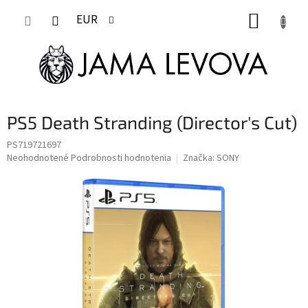
Prejsť
NÁKUP
na
EUR
obsah
KOŠÍK
PS5 Death Stranding (Director's Cut)
PS719721697
Priemerné
Neohodnotené
Podrobnosti hodnotenia
Značka:
SONY
hodnotenie
produktu
je
0,0
z
5
hviezdičiek.