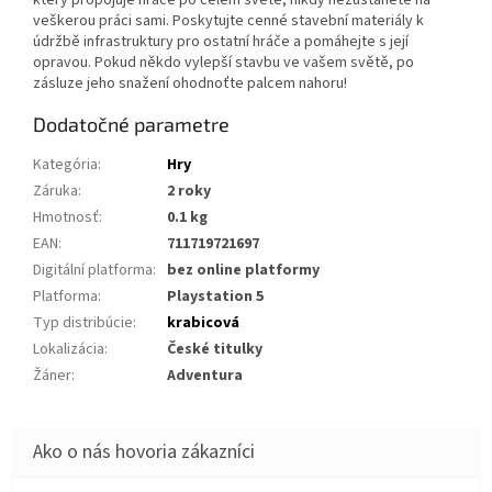
který propojuje hráče po celém světě, nikdy nezůstanete na
veškerou práci sami. Poskytujte cenné stavební materiály k
údržbě infrastruktury pro ostatní hráče a pomáhejte s její
opravou. Pokud někdo vylepší stavbu ve vašem světě, po
zásluze jeho snažení ohodnoťte palcem nahoru!
Dodatočné parametre
Kategória
:
Hry
Záruka
:
2 roky
Hmotnosť
:
0.1 kg
EAN
:
711719721697
Digitální platforma
:
bez online platformy
Platforma
:
Playstation 5
Typ distribúcie
:
krabicová
Lokalizácia
:
České titulky
Žáner
:
Adventura