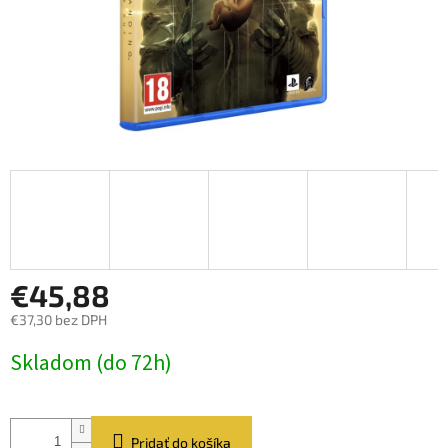
€45,88
€37,30 bez DPH
Jednotková
Skladom (do 72h)
cena:
Pridať do košíka