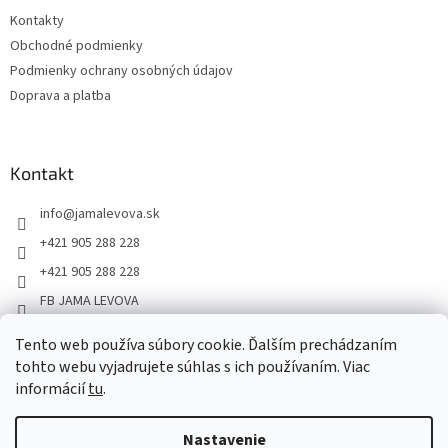
Kontakty
Obchodné podmienky
Podmienky ochrany osobných údajov
Doprava a platba
Kontakt
info
@
jamalevova.sk
+421 905 288 228
+421 905 288 228
FB JAMA LEVOVA
jama_levova
Tento web používa súbory cookie. Ďalším prechádzaním
JamaLevova
tohto webu vyjadrujete súhlas s ich používaním. Viac
+421905288228
informácií
tu
.
Nastavenie