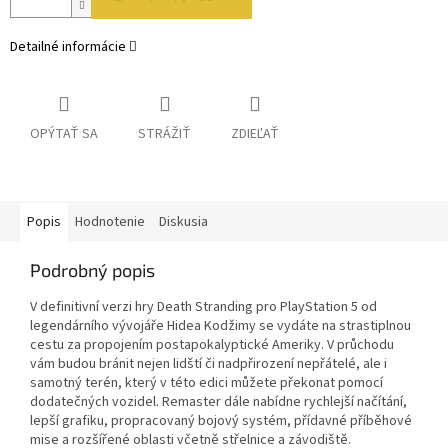
Detailné informácie
OPÝTAŤ SA
STRÁŽIŤ
ZDIEĽAŤ
Popis
Hodnotenie
Diskusia
Podrobný popis
V definitivní verzi hry Death Stranding pro PlayStation 5 od
legendárního vývojáře Hidea Kodžimy se vydáte na strastiplnou
cestu za propojením postapokalyptické Ameriky. V průchodu
vám budou bránit nejen lidští či nadpřirození nepřátelé, ale i
samotný terén, který v této edici můžete překonat pomocí
dodatečných vozidel. Remaster dále nabídne rychlejší načítání,
lepší grafiku, propracovaný bojový systém, přídavné příběhové
mise a rozšířené oblasti včetně střelnice a závodiště.