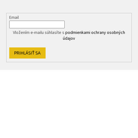
Email
Vložením e-mailu súhlasíte s
podmienkami ochrany osobných
údajov
PRIHLÁSIŤ SA
Z
á
p
ä
t
i
e