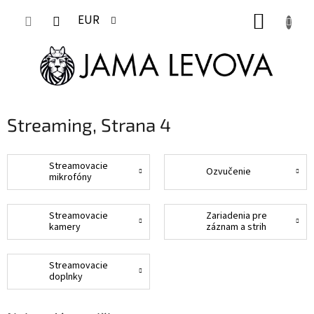
Prejsť
NÁKUP
na
EUR
obsah
KOŠÍK
Streaming
, Strana 4
Streamovacie
Ozvučenie
mikrofóny
Streamovacie
Zariadenia pre
kamery
záznam a strih
Streamovacie
doplnky