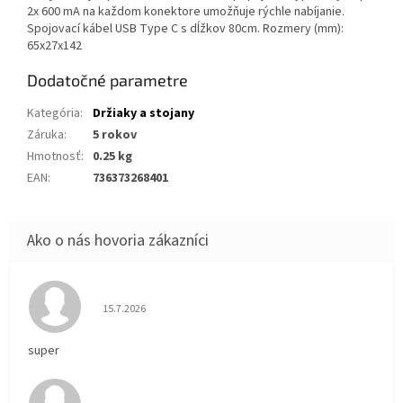
2x 600 mA na každom konektore umožňuje rýchle nabíjanie.
Spojovací kábel USB Type C s dĺžkov 80cm. Rozmery (mm):
65x27x142
Dodatočné parametre
Kategória
:
Držiaky a stojany
Záruka
:
5 rokov
Hmotnosť
:
0.25 kg
EAN
:
736373268401
Hodnotenie obchodu je 5 z 5 hviezdičiek.
15.7.2026
super
Hodnotenie obchodu je 5 z 5 hviezdičiek.