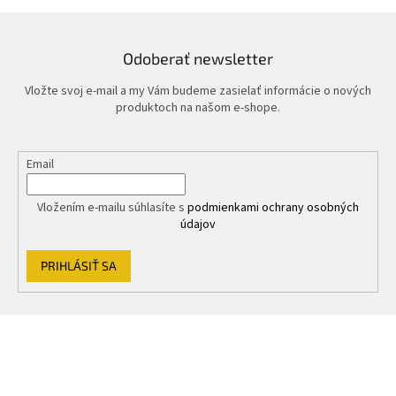
Odoberať newsletter
Vložte svoj e-mail a my Vám budeme zasielať informácie o nových
produktoch na našom e-shope.
Email
Vložením e-mailu súhlasíte s
podmienkami ochrany osobných
údajov
PRIHLÁSIŤ SA
Z
á
p
ä