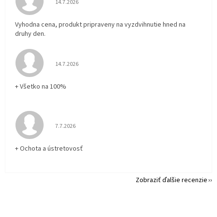
14.7.2026
Vyhodna cena, produkt pripraveny na vyzdvihnutie hned na
druhy den.
Hodnotenie obchodu je 5 z 5 hviezdičiek.
14.7.2026
+ Všetko na 100%
Hodnotenie obchodu je 5 z 5 hviezdičiek.
7.7.2026
+ Ochota a ústretovosť
Zobraziť ďalšie recenzie