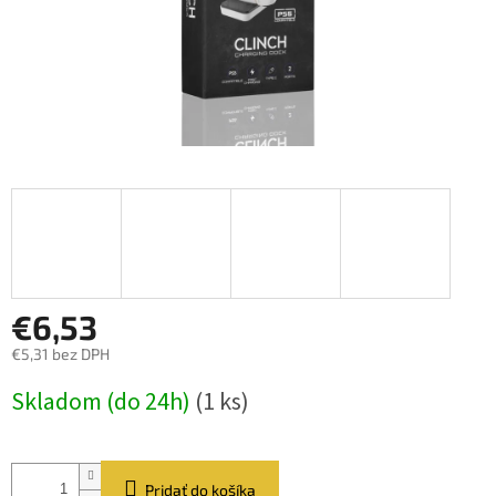
€6,53
€5,31 bez DPH
Jednotková
Skladom (do 24h)
(1 ks)
cena:
Pridať do košíka