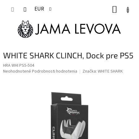
Prejsť
NÁKUP
na
EUR
obsah
KOŠÍK
WHITE SHARK CLINCH, Dock pre PS5
HRA WHI PS5-504
Priemerné
Neohodnotené
Podrobnosti hodnotenia
Značka:
WHITE SHARK
hodnotenie
produktu
je
0,0
z
5
hviezdičiek.