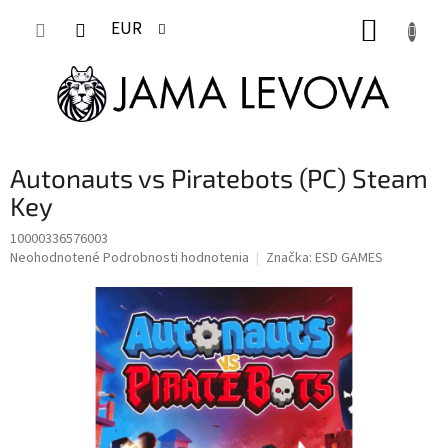
Prejsť
NÁKUP
na
EUR
obsah
KOŠÍK
Autonauts vs Piratebots (PC) Steam
Key
10000336576003
Priemerné
Neohodnotené
Podrobnosti hodnotenia
Značka:
ESD GAMES
hodnotenie
produktu
je
0,0
z
5
hviezdičiek.