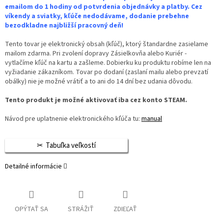
emailom do 1 hodiny od potvrdenia objednávky a platby. Cez
víkendy a sviatky, kľúče nedodávame, dodanie prebehne
bezodkladne najbližší pracovný deň!
Tento tovar je elektronický obsah (kľúč), ktorý štandardne zasielame
mailom zdarma. Pri zvolení dopravy Zásielkovňa alebo Kuriér -
vytlačíme kľúč na kartu a zašleme. Dobierku ku produktu robíme len na
vyžiadanie zákazníkom. Tovar po dodaní (zaslaní mailu alebo prevzatí
obálky) nie je možné vrátiť a to ani do 14 dní bez udania dôvodu.
Tento produkt je možné aktivovať iba cez konto STEAM.
Návod pre uplatnenie elektronického kľúča tu:
manual
Tabuľka veľkostí
Detailné informácie
OPÝTAŤ SA
STRÁŽIŤ
ZDIEĽAŤ