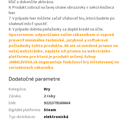
kľúč a dokončite aktiváciu.
6. Produkt zobrazí na ľavej strane obrazovky v sekcii knižnica
hier.
7. V prípade hier môžete začať sťahovať hru, ktorú budete po
stiahnutí môcť spustiť.
8. V prípade dobitia peňaženky sa doplní kredit na účte.
Upozornenie: odporúčame našim zákazníkom si vopred
preveriť minimálne technické, jazykové a softvérové
požiadavky tohto produktu. Ak nie sú uvedené priamo na
našej webstránke, najdete ich priamo na webstránke -
platforme pre ktorú je produkt určený. Eshop
JAMALEVOVA.sk negarantuje funkčnosť hry inštalovanej na
zariadeniach zákazníka.
Dodatočné parametre
Kategória
:
Hry
Záruka
:
2 roky
EAN
:
9221379160664
Digitální platforma
:
Steam
Typ distribúcie
:
elektronická