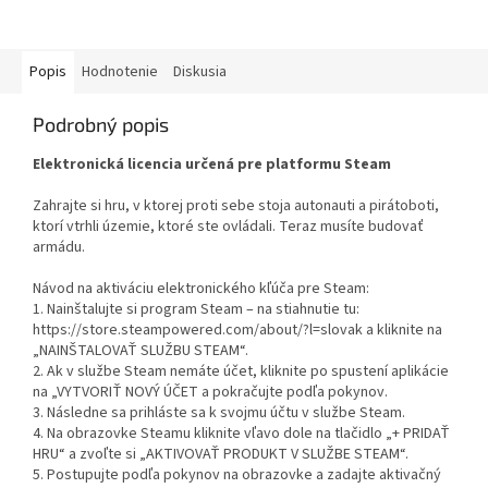
Popis
Hodnotenie
Diskusia
Podrobný popis
Elektronická licencia určená pre platformu Steam
Zahrajte si hru, v ktorej proti sebe stoja autonauti a pirátoboti,
ktorí vtrhli územie, ktoré ste ovládali. Teraz musíte budovať
armádu.
Návod na aktiváciu elektronického kľúča pre Steam:
1. Nainštalujte si program Steam – na stiahnutie tu:
https://store.steampowered.com/about/?l=slovak a kliknite na
„NAINŠTALOVAŤ SLUŽBU STEAM“.
2. Ak v službe Steam nemáte účet, kliknite po spustení aplikácie
na „VYTVORIŤ NOVÝ ÚČET a pokračujte podľa pokynov.
3. Následne sa prihláste sa k svojmu účtu v službe Steam.
4. Na obrazovke Steamu kliknite vľavo dole na tlačidlo „+ PRIDAŤ
HRU“ a zvoľte si „AKTIVOVAŤ PRODUKT V SLUŽBE STEAM“.
5. Postupujte podľa pokynov na obrazovke a zadajte aktivačný