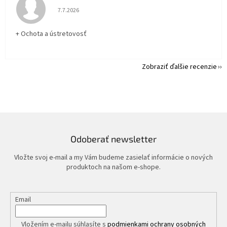
Hodnotenie obchodu je 5 z 5 hviezdičiek.
7.7.2026
+ Ochota a ústretovosť
Zobraziť ďalšie recenzie
Odoberať newsletter
Vložte svoj e-mail a my Vám budeme zasielať informácie o nových
produktoch na našom e-shope.
Email
Vložením e-mailu súhlasíte s
podmienkami ochrany osobných