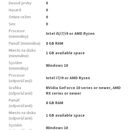
Desivé prvky
:
0
Hazard
:
0
Online režim
:
0
Sex
:
0
Procesor
Intel i5/i7/i9 or AMD Ryzen
(minimálny)
:
Pamäť (minimálna)
:
8 GB RAM
Miesto na disku
1 GB available space
(minimálne)
:
Systém
Windows 10
(minimálny)
:
Procesor
Intel i7/i9 or AMD Ryzen
(odporúčaný)
:
Grafika
NVidia GeForce 10 series or newer, AMD
(odporúčané)
:
RX series or newer
Pamäť
8 GB RAM
(odporúčané)
:
Miesto na disku
1 GB available space
(odporúčané)
:
Systém
Windows 10