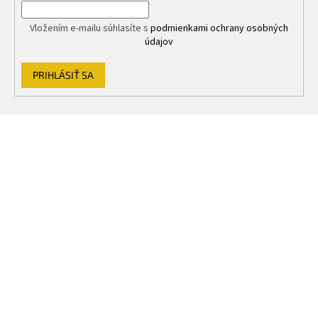
Vložením e-mailu súhlasíte s
podmienkami ochrany osobných
údajov
PRIHLÁSIŤ SA
Z
á
p
ä
t
i
e