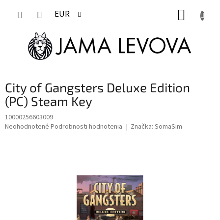
Prejsť
NÁKUP
na
EUR
obsah
KOŠÍK
City of Gangsters Deluxe Edition
(PC) Steam Key
10000256603009
Priemerné
Neohodnotené
Podrobnosti hodnotenia
Značka:
SomaSim
hodnotenie
produktu
je
0,0
z
5
hviezdičiek.