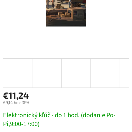
€11,24
€9,14 bez DPH
Jednotková
Elektronický kľúč - do 1 hod. (dodanie Po-
cena:
Pi,9:00-17:00)