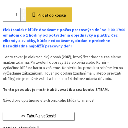
Pridať do košíka
Elektronické kľúče dodávame počas pracovných dní od 9:00-17:00
emailom do 1 hodiny od potvrdenia objednávky a platby. Cez
víkendy a sviatky, kľúče nedodávame, dodanie prebehne
bezodkladne najbližší pracovný deň!
Tento tovar je elektronický obsah (kľúč), ktorý štandardne zasielame
mailom zdarma. Pri zvolení dopravy Zásielkovňa alebo Kuriér -
vytlačíme kľúč na kartu a zašleme. Dobierku ku produktu robíme len na
vyžiadanie zákazníkom. Tovar po dodaní (zaslaní mailu alebo prevzatí
obálky) nie je možné vrátiť a to ani do 14 dní bez udania dôvodu.
Tento produkt je možné aktivovať iba cez konto STEAM.
Návod pre uplatnenie elektronického kľúča tu:
manual
Tabuľka veľkostí