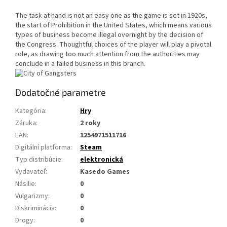
The task at hand is not an easy one as the game is set in 1920s,
the start of Prohibition in the United States, which means various
types of business become illegal overnight by the decision of
the Congress. Thoughtful choices of the player will play a pivotal
role, as drawing too much attention from the authorities may
conclude in a failed business in this branch.
Dodatočné parametre
Kategória
:
Hry
Záruka
:
2 roky
EAN
:
1254971511716
Digitální platforma
:
Steam
Typ distribúcie
:
elektronická
Vydavateľ
:
Kasedo Games
Násilie
:
0
Vulgarizmy
:
0
Diskriminácia
:
0
Drogy
:
0