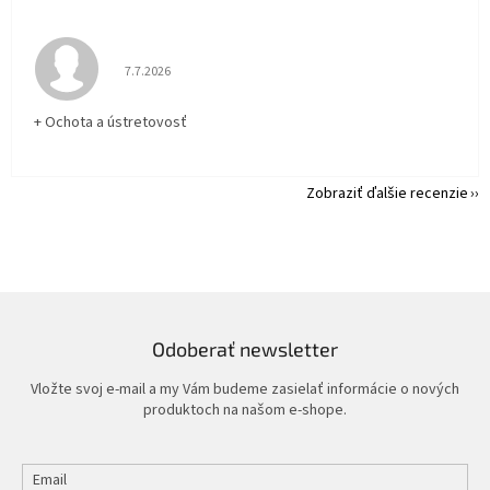
Hodnotenie obchodu je 5 z 5 hviezdičiek.
7.7.2026
+ Ochota a ústretovosť
Zobraziť ďalšie recenzie
Odoberať newsletter
Vložte svoj e-mail a my Vám budeme zasielať informácie o nových
produktoch na našom e-shope.
Email