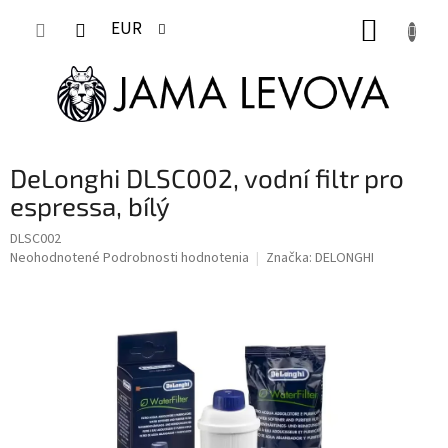
Prejsť
NÁKUP
na
EUR
obsah
KOŠÍK
DeLonghi DLSC002, vodní filtr pro
espressa, bílý
DLSC002
Priemerné
Neohodnotené
Podrobnosti hodnotenia
Značka:
DELONGHI
hodnotenie
produktu
je
0,0
z
5
hviezdičiek.