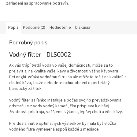
zariadení na spracovanie potravín.
Popis
Podobné (2)
Hodnotenie
Diskusia
Podrobný popis
Vodný filter - DLSC002
Ak vás trápí tvrdá voda vo vašej domácnosti, môže sa to
prejaviť aj na kvalite vašej kávy a životnosti vášho kávovaru
DeLonghi. Vďaka vodnému filtru sa ale môžete tešiť na kvalitnú a
chutnú kávu, takže nebudete ochudobnení o perfektný
baristický zážitok.
Vodný filter sa ľahko inštaluje a počas svojho prevádzkovania
odstraňuje z vody vodný kameň, čím prispieva k dlhšej
životnosti prístroja, väčšiemu výkonu, lepšej chuti a vôni kávy.
Pre dosiahnutie optimálnych výsledkov by mala byť vložka
vodného filtra vymenená aspoň každé 2 mesiace