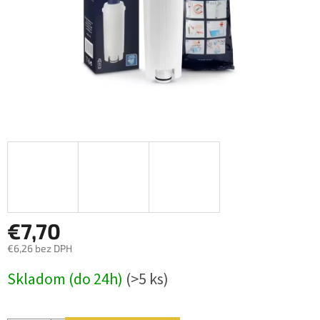
€7,70
€6,26 bez DPH
Jednotková
Skladom (do 24h)
(>5 ks)
cena: