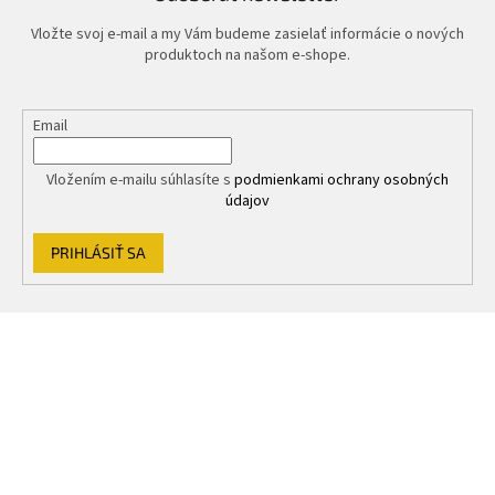
Vložte svoj e-mail a my Vám budeme zasielať informácie o nových
produktoch na našom e-shope.
Email
Vložením e-mailu súhlasíte s
podmienkami ochrany osobných
údajov
PRIHLÁSIŤ SA
Z
á
p
ä
t
i
e