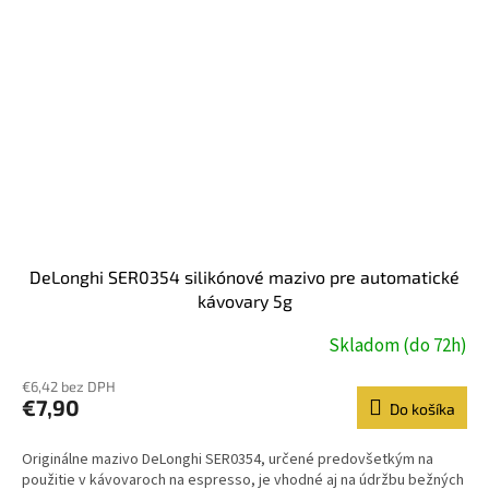
DeLonghi SER0354 silikónové mazivo pre automatické
kávovary 5g
Skladom (do 72h)
€6,42 bez DPH
€7,90
Do košíka
Originálne mazivo DeLonghi SER0354, určené predovšetkým na
použitie v kávovaroch na espresso, je vhodné aj na údržbu bežných