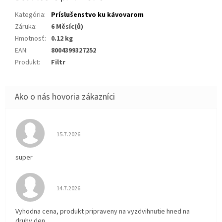
Kategória
:
Príslušenstvo ku kávovarom
Záruka
:
6 Měsíc(ů)
Hmotnosť
:
0.12 kg
EAN
:
8004399327252
Produkt
:
Filtr
Hodnotenie obchodu je 5 z 5 hviezdičiek.
15.7.2026
super
Hodnotenie obchodu je 5 z 5 hviezdičiek.
14.7.2026
Vyhodna cena, produkt pripraveny na vyzdvihnutie hned na
druhy den.