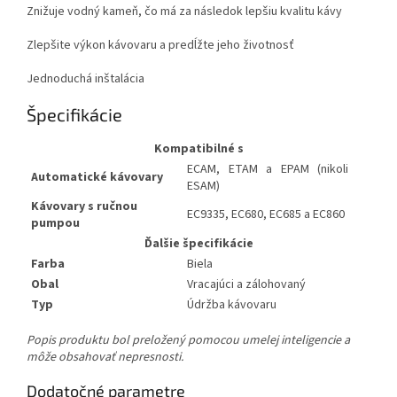
Znižuje vodný kameň, čo má za následok lepšiu kvalitu kávy
Zlepšite výkon kávovaru a predĺžte jeho životnosť
Jednoduchá inštalácia
Špecifikácie
Kompatibilné s
ECAM, ETAM a EPAM (nikoli
Automatické kávovary
ESAM)
Kávovary s ručnou
EC9335, EC680, EC685 a EC860
pumpou
Ďalšie špecifikácie
Farba
Biela
Obal
Vracajúci a zálohovaný
Typ
Údržba kávovaru
Popis produktu bol preložený pomocou umelej inteligencie a
môže obsahovať nepresnosti.
Dodatočné parametre