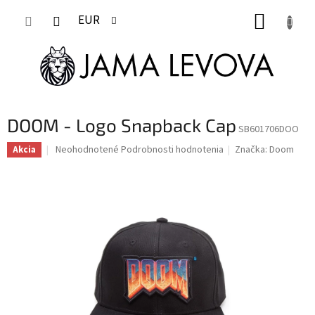
Prejsť
NÁKUP
na
EUR
obsah
KOŠÍK
DOOM - Logo Snapback Cap
SB601706DOO
Priemerné
Neohodnotené
Podrobnosti hodnotenia
Značka:
Doom
Akcia
hodnotenie
produktu
je
0,0
z
5
hviezdičiek.