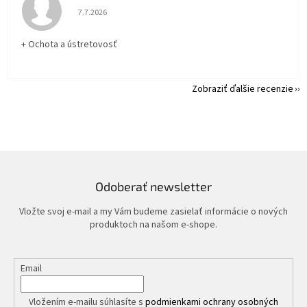
Hodnotenie obchodu je 5 z 5 hviezdičiek.
7.7.2026
+ Ochota a ústretovosť
Zobraziť ďalšie recenzie
Odoberať newsletter
Vložte svoj e-mail a my Vám budeme zasielať informácie o nových
produktoch na našom e-shope.
Email
Vložením e-mailu súhlasíte s
podmienkami ochrany osobných