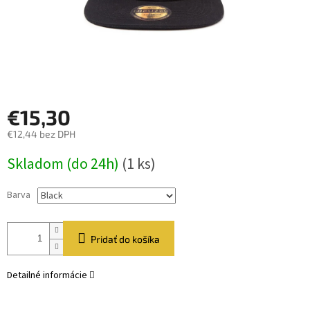
€15,30
€12,44 bez DPH
Jednotková
Skladom (do 24h)
(1 ks)
cena:
Barva
Pridať do košíka
Detailné informácie