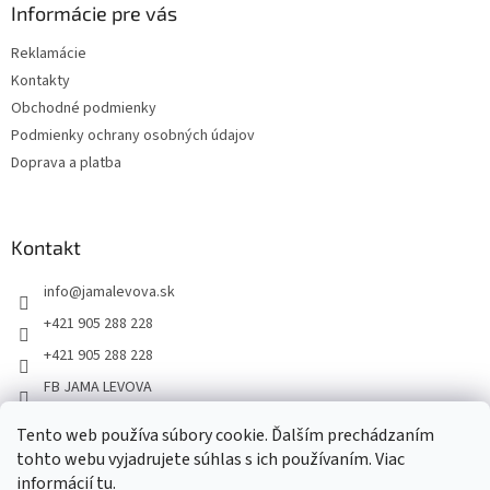
Informácie pre vás
Reklamácie
Kontakty
Obchodné podmienky
Podmienky ochrany osobných údajov
Doprava a platba
Kontakt
info
@
jamalevova.sk
+421 905 288 228
+421 905 288 228
FB JAMA LEVOVA
jama_levova
Tento web používa súbory cookie. Ďalším prechádzaním
JamaLevova
tohto webu vyjadrujete súhlas s ich používaním. Viac
+421905288228
informácií
tu
.