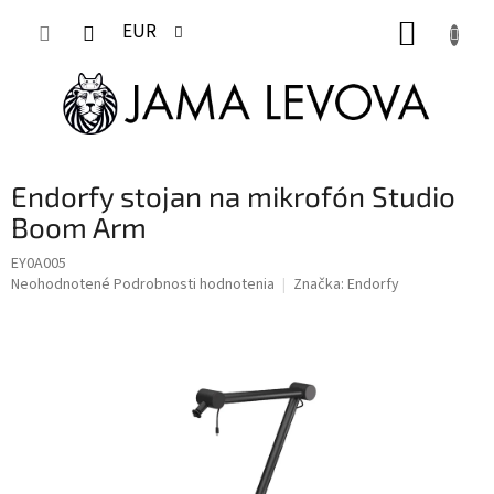
Prejsť
NÁKUP
na
EUR
obsah
KOŠÍK
Endorfy stojan na mikrofón Studio
Boom Arm
EY0A005
Priemerné
Neohodnotené
Podrobnosti hodnotenia
Značka:
Endorfy
hodnotenie
produktu
je
0,0
z
5
hviezdičiek.