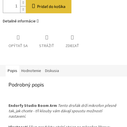
Pridať do košíka
Detailné informácie
OPÝTAŤ SA
STRÁŽIŤ
ZDIEĽAŤ
Popis
Hodnotenie
Diskusia
Podrobný popis
Endorfy Studio Boom Arm
Tento drsňák drží mikrofon přesně
tak, jak chcete - tři klouby vám dávají spoustu možností
nastavení.