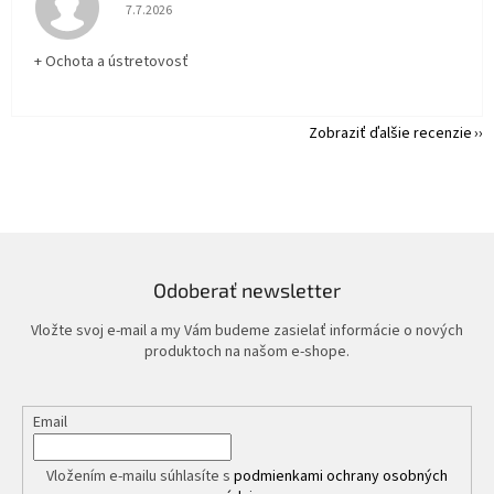
Hodnotenie obchodu je 5 z 5 hviezdičiek.
7.7.2026
+ Ochota a ústretovosť
Zobraziť ďalšie recenzie
Odoberať newsletter
Vložte svoj e-mail a my Vám budeme zasielať informácie o nových
produktoch na našom e-shope.
Email
Vložením e-mailu súhlasíte s
podmienkami ochrany osobných