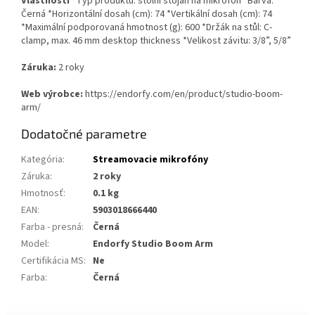
Vlastnosti
*Typ produktu: stolní stojan na mikrofon *Barva:
Černá *Horizontální dosah (cm): 74 *Vertikální dosah (cm): 74
*Maximální podporovaná hmotnost (g): 600 *Držák na stůl: C-
clamp, max. 46 mm desktop thickness *Velikost závitu: 3/8”, 5/8”
Záruka:
2 roky
Web výrobce:
https://endorfy.com/en/product/studio-boom-
arm/
Dodatočné parametre
Kategória
:
Streamovacie mikrofóny
Záruka
:
2 roky
Hmotnosť
:
0.1 kg
EAN
:
5903018666440
Farba - presná
:
Černá
Model
:
Endorfy Studio Boom Arm
Certifikácia MS
:
Ne
Farba
:
Černá