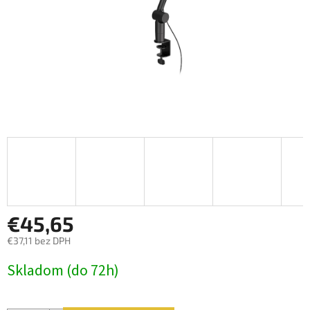
€45,65
€37,11 bez DPH
Jednotková
Skladom (do 72h)
cena: