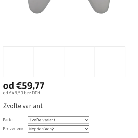
od
€59,77
od
€48,59
bez DPH
Jednotková
Zvoľte variant
cena:
Farba
Prevedenie