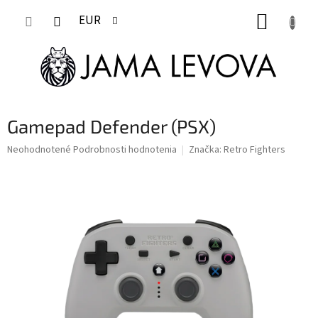
Prejsť
NÁKUP
na
EUR
obsah
KOŠÍK
Gamepad Defender (PSX)
Priemerné
Neohodnotené
Podrobnosti hodnotenia
Značka:
Retro Fighters
hodnotenie
produktu
je
0,0
z
5
hviezdičiek.