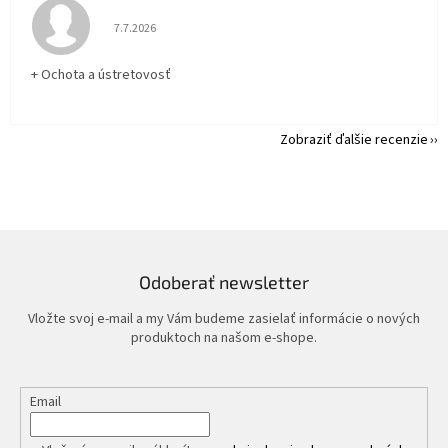
Hodnotenie obchodu je 5 z 5 hviezdičiek.
7.7.2026
+ Ochota a ústretovosť
Zobraziť ďalšie recenzie
Odoberať newsletter
Vložte svoj e-mail a my Vám budeme zasielať informácie o nových
produktoch na našom e-shope.
Email