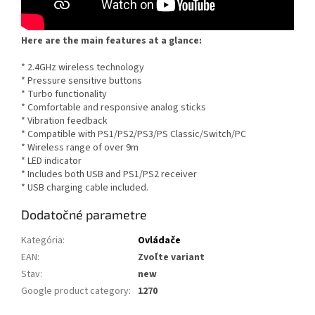
Here are the main features at a glance:
* 2.4GHz wireless technology
* Pressure sensitive buttons
* Turbo functionality
* Comfortable and responsive analog sticks
* Vibration feedback
* Compatible with PS1/PS2/PS3/PS Classic/Switch/PC
* Wireless range of over 9m
* LED indicator
* Includes both USB and PS1/PS2 receiver
* USB charging cable included.
Dodatočné parametre
Kategória
:
Ovládače
EAN
:
Zvoľte variant
Stav
:
new
Google product category
:
1270