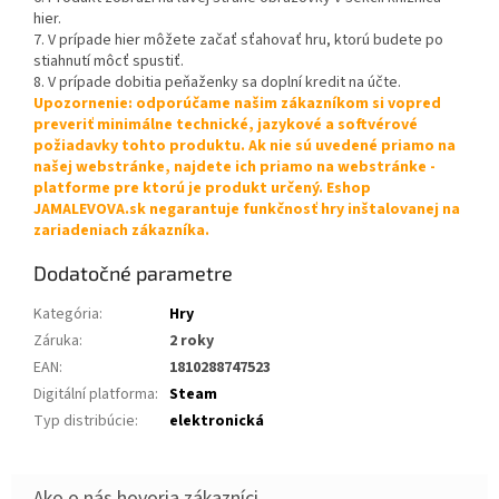
hier.
7. V prípade hier môžete začať sťahovať hru, ktorú budete po
stiahnutí môcť spustiť.
8. V prípade dobitia peňaženky sa doplní kredit na účte.
Upozornenie: odporúčame našim zákazníkom si vopred
preveriť minimálne technické, jazykové a softvérové
požiadavky tohto produktu. Ak nie sú uvedené priamo na
našej webstránke, najdete ich priamo na webstránke -
platforme pre ktorú je produkt určený. Eshop
JAMALEVOVA.sk negarantuje funkčnosť hry inštalovanej na
zariadeniach zákazníka.
Dodatočné parametre
Kategória
:
Hry
Záruka
:
2 roky
EAN
:
1810288747523
Digitální platforma
:
Steam
Typ distribúcie
:
elektronická