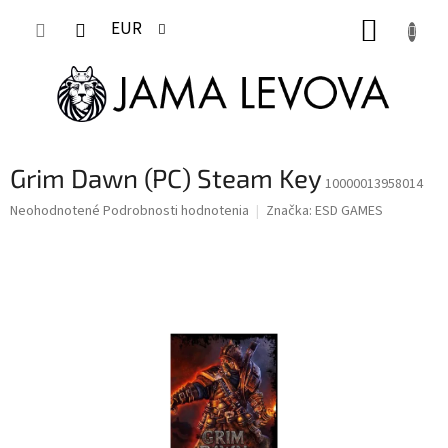
Prejsť
NÁKUP
na
EUR
obsah
KOŠÍK
Grim Dawn (PC) Steam Key
10000013958014
Priemerné
Neohodnotené
Podrobnosti hodnotenia
Značka:
ESD GAMES
hodnotenie
produktu
je
0,0
z
5
hviezdičiek.