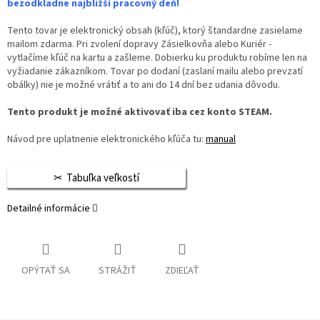
bezodkladne najbližší pracovný deň!
Tento tovar je elektronický obsah (kľúč), ktorý štandardne zasielame
mailom zdarma. Pri zvolení dopravy Zásielkovňa alebo Kuriér -
vytlačíme kľúč na kartu a zašleme. Dobierku ku produktu robíme len na
vyžiadanie zákazníkom. Tovar po dodaní (zaslaní mailu alebo prevzatí
obálky) nie je možné vrátiť a to ani do 14 dní bez udania dôvodu.
Tento produkt je možné aktivovať iba cez konto STEAM.
Návod pre uplatnenie elektronického kľúča tu:
manual
Tabuľka veľkostí
Detailné informácie
OPÝTAŤ SA
STRÁŽIŤ
ZDIEĽAŤ