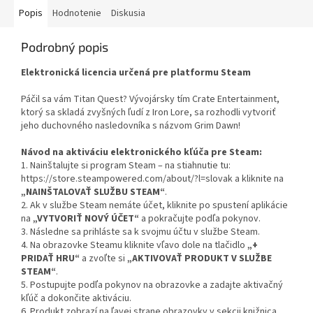
Popis
Hodnotenie
Diskusia
Podrobný popis
Elektronická licencia určená pre platformu Steam
Páčil sa vám Titan Quest? Vývojársky tím Crate Entertainment,
ktorý sa skladá zvyšných ľudí z Iron Lore, sa rozhodli vytvoriť
jeho duchovného nasledovníka s názvom Grim Dawn!
Návod na aktiváciu elektronického kľúča pre Steam:
1. Nainštalujte si program Steam – na stiahnutie tu:
https://store.steampowered.com/about/?l=slovak a kliknite na
„NAINŠTALOVAŤ SLUŽBU STEAM“
.
2. Ak v službe Steam nemáte účet, kliknite po spustení aplikácie
na
„VYTVORIŤ NOVÝ ÚČET“
a pokračujte podľa pokynov.
3. Následne sa prihláste sa k svojmu účtu v službe Steam.
4. Na obrazovke Steamu kliknite vľavo dole na tlačidlo
„+
PRIDAŤ HRU“
a zvoľte si
„AKTIVOVAŤ PRODUKT V SLUŽBE
STEAM“
.
5. Postupujte podľa pokynov na obrazovke a zadajte aktivačný
kľúč a dokončite aktiváciu.
6. Produkt zobrazí na ľavej strane obrazovky v sekcii knižnica