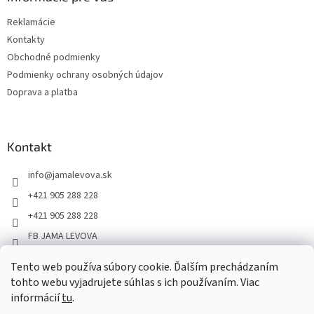
Reklamácie
Kontakty
Obchodné podmienky
Podmienky ochrany osobných údajov
Doprava a platba
Kontakt
info
@
jamalevova.sk
+421 905 288 228
+421 905 288 228
FB JAMA LEVOVA
jama_levova
Tento web používa súbory cookie. Ďalším prechádzaním
JamaLevova
tohto webu vyjadrujete súhlas s ich používaním. Viac
+421905288228
informácií
tu
.