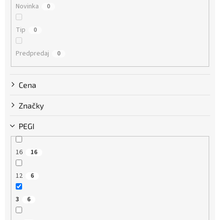
Novinka
0
o
v
Tip
0
Predpredaj
0
Cena
Značky
PEGI
16
16
12
6
3
6