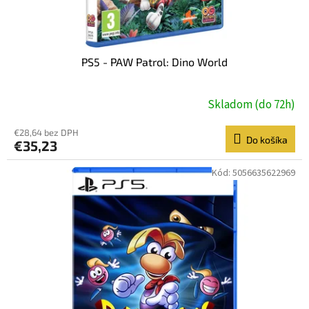
t
o
v
PS5 - PAW Patrol: Dino World
Skladom (do 72h)
€28,64 bez DPH
Do košíka
€35,23
Kód:
5056635622969