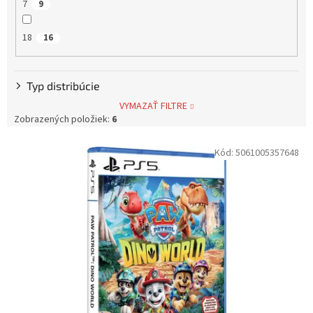
7
9
18
16
Typ distribúcie
VYMAZAŤ FILTRE
Zobrazených položiek:
6
V
Kód:
5061005357648
ý
p
i
s
p
r
o
d
u
k