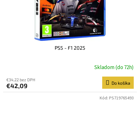
PS5 - F1 2025
Skladom (do 72h)
€34,22 bez DPH
Do košíka
€42,09
Kód:
PS719765493