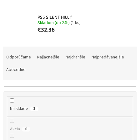
PS5 SILENT HILL f
Skladom (do 24h)
(1 ks)
€32,36
R
a
Odporúčame
Najlacnejšie
Najdrahšie
Najpredávanejšie
d
e
Abecedne
n
i
e
p
r
Na sklade
1
o
d
u
Akcia
0
k
t