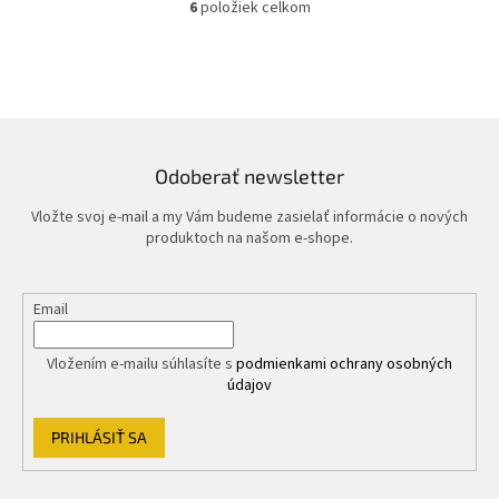
6
položiek celkom
O
v
l
á
d
a
c
i
Odoberať newsletter
e
p
Vložte svoj e-mail a my Vám budeme zasielať informácie o nových
r
produktoch na našom e-shope.
v
k
y
Email
v
ý
p
Vložením e-mailu súhlasíte s
podmienkami ochrany osobných
i
údajov
s
u
PRIHLÁSIŤ SA