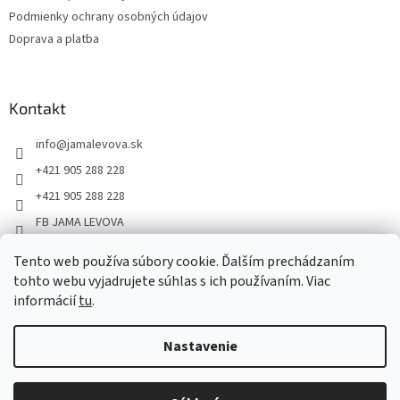
Podmienky ochrany osobných údajov
Doprava a platba
Kontakt
info
@
jamalevova.sk
+421 905 288 228
+421 905 288 228
FB JAMA LEVOVA
jama_levova
Tento web používa súbory cookie. Ďalším prechádzaním
JamaLevova
tohto webu vyjadrujete súhlas s ich používaním. Viac
+421905288228
informácií
tu
.
Nastavenie
Vážení zákazníci, z dôvodu dovoleniek môže v tomto období
dochádzať ku predĺženiu dodacích lehôt. Od 30.7. do 10.8. bude
pozastavený aj osobný odber na našom výdajnom mieste. Ďakujeme