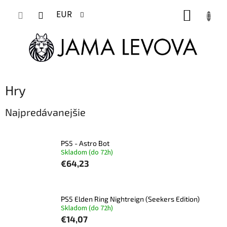
Prejsť
NÁKUP
na
EUR
obsah
KOŠÍK
Hry
Najpredávanejšie
PS5 - Astro Bot
Skladom (do 72h)
€64,23
PS5 Elden Ring Nightreign (Seekers Edition)
Skladom (do 72h)
€14,07