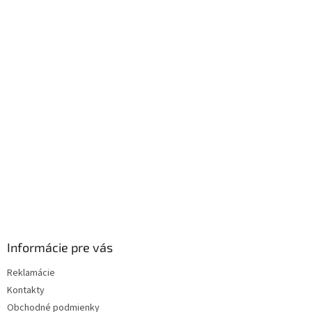
Z
á
p
ä
t
i
e
Informácie pre vás
Reklamácie
Kontakty
Obchodné podmienky