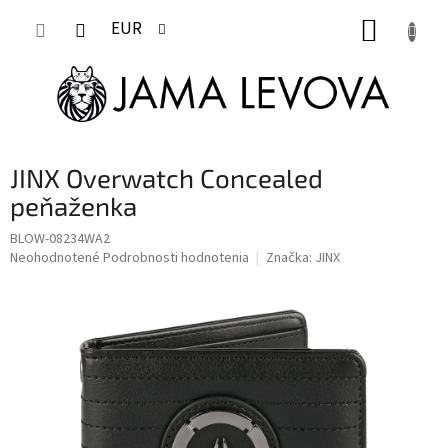
Prejsť
NÁKUP
na
EUR
obsah
KOŠÍK
JINX Overwatch Concealed
peňaženka
BLOW-08234WA2
Priemerné
Neohodnotené
Podrobnosti hodnotenia
Značka:
JINX
hodnotenie
produktu
je
0,0
z
5
hviezdičiek.