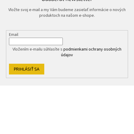
Vložte svoj e-mail a my Vám budeme zasielať informácie o nových
produktoch na našom e-shope.
Email
Vložením e-mailu súhlasíte s
podmienkami ochrany osobných
údajov
PRIHLÁSIŤ SA
Z
á
p
ä
t
i
e