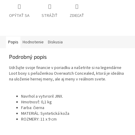
OPÝTAŤ SA
STRÁŽIŤ
ZDIEĽAŤ
Popis
Hodnotenie
Diskusia
Podrobný popis
Udržujte svoje financie v poriadku a našetrite si na legendárne
Loot boxy s peňaženkou Overwatch Concealed, ktorá je ideálna
na uloženie hernej meny, ale aj meny v reálnom svete.
Navrhol a vytvroril JINX.
Hmotnosť: 0,1 kg
Farba: čierna
MATERIÁL: Syntetická koža
ROZMERY: 11 x 9 cm