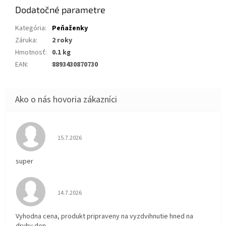
Dodatočné parametre
Kategória
:
Peňaženky
Záruka
:
2 roky
Hmotnosť
:
0.1 kg
EAN
:
8893430870730
Hodnotenie obchodu je 5 z 5 hviezdičiek.
15.7.2026
super
Hodnotenie obchodu je 5 z 5 hviezdičiek.
14.7.2026
Vyhodna cena, produkt pripraveny na vyzdvihnutie hned na