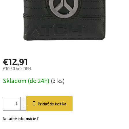
€12,91
€10,50 bez DPH
Jednotková
Skladom (do 24h)
(3 ks)
cena:
Pridať do košíka
Detailné informácie