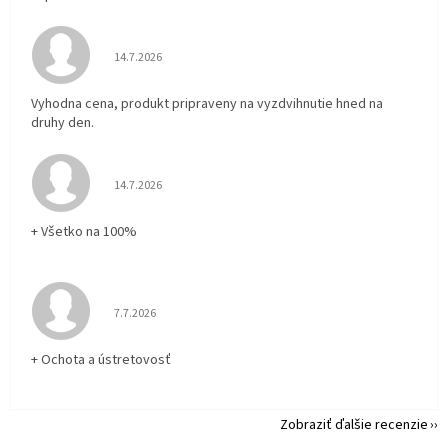
Hodnotenie obchodu je 5 z 5 hviezdičiek.
14.7.2026
Vyhodna cena, produkt pripraveny na vyzdvihnutie hned na
druhy den.
Hodnotenie obchodu je 5 z 5 hviezdičiek.
14.7.2026
+ Všetko na 100%
Hodnotenie obchodu je 5 z 5 hviezdičiek.
7.7.2026
+ Ochota a ústretovosť
Zobraziť ďalšie recenzie