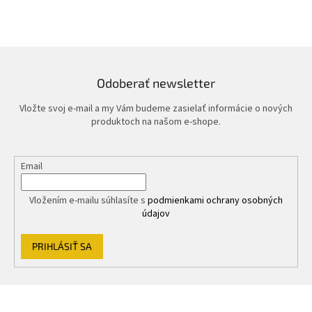
Odoberať newsletter
Vložte svoj e-mail a my Vám budeme zasielať informácie o nových
produktoch na našom e-shope.
Email
Vložením e-mailu súhlasíte s
podmienkami ochrany osobných
údajov
PRIHLÁSIŤ SA
Z
á