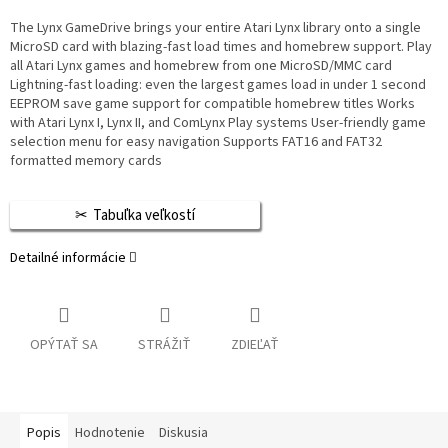
The Lynx GameDrive brings your entire Atari Lynx library onto a single
MicroSD card with blazing-fast load times and homebrew support. Play
all Atari Lynx games and homebrew from one MicroSD/MMC card
Lightning-fast loading: even the largest games load in under 1 second
EEPROM save game support for compatible homebrew titles Works
with Atari Lynx I, Lynx II, and ComLynx Play systems User-friendly game
selection menu for easy navigation Supports FAT16 and FAT32
formatted memory cards
Tabuľka veľkostí
Detailné informácie
OPÝTAŤ SA
STRÁŽIŤ
ZDIEĽAŤ
Popis
Hodnotenie
Diskusia