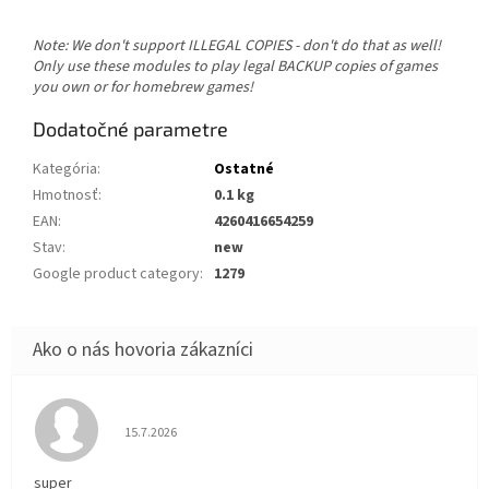
Note: We don't support ILLEGAL COPIES - don't do that as well!
Only use these modules to play legal BACKUP copies of games
you own or for homebrew games!
Dodatočné parametre
Kategória
:
Ostatné
Hmotnosť
:
0.1 kg
EAN
:
4260416654259
Stav
:
new
Google product category
:
1279
Hodnotenie obchodu je 5 z 5 hviezdičiek.
15.7.2026
super