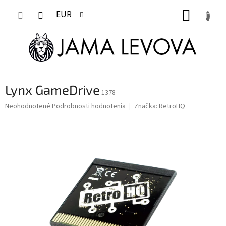
Prejsť
NÁKUP
na
EUR
obsah
KOŠÍK
Lynx GameDrive
1378
Priemerné
Neohodnotené
Podrobnosti hodnotenia
Značka:
RetroHQ
hodnotenie
produktu
je
0,0
z
5
hviezdičiek.