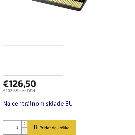
€126,50
€102,85 bez DPH
Jednotková
Na centrálnom sklade EU
cena:
Pridať do košíka