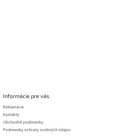
p
ä
t
i
e
Informácie pre vás
Reklamácie
Kontakty
Obchodné podmienky
Podmienky ochrany osobných údajov