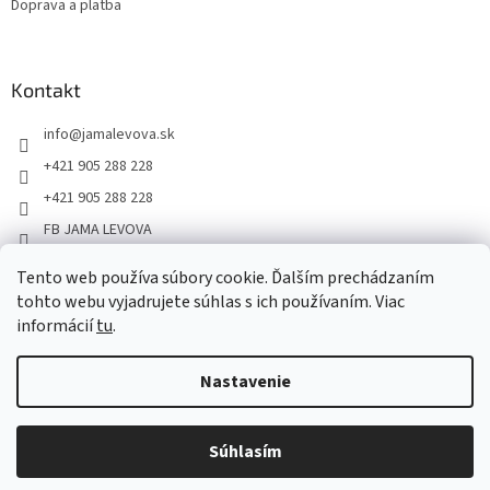
Doprava a platba
Kontakt
info
@
jamalevova.sk
+421 905 288 228
+421 905 288 228
FB JAMA LEVOVA
jama_levova
Tento web používa súbory cookie. Ďalším prechádzaním
JamaLevova
tohto webu vyjadrujete súhlas s ich používaním. Viac
+421905288228
informácií
tu
.
Nastavenie
Vážení zákazníci, z dôvodu dovoleniek môže v tomto období
dochádzať ku predĺženiu dodacích lehôt. Od 30.7. do 10.8. bude
pozastavený aj osobný odber na našom výdajnom mieste. Ďakujeme
Súhlasím
Copyright 2026
JAMA LEVOVA
. Všetky práva vyhradené.
za pochopenie.