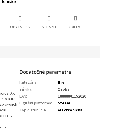
informácie
OPÝTAŤ SA
STRÁŽIŤ
ZDIEĽAŤ
Dodatočné parametre
Kategória
:
Hry
Záruka
:
2 roky
udios. Ak
EAN
:
10000001152020
ým o auto
Digitální platforma
:
Steam
zo svojich
ovať
Typ distribúcie
:
elektronická
ni ranu.
u na