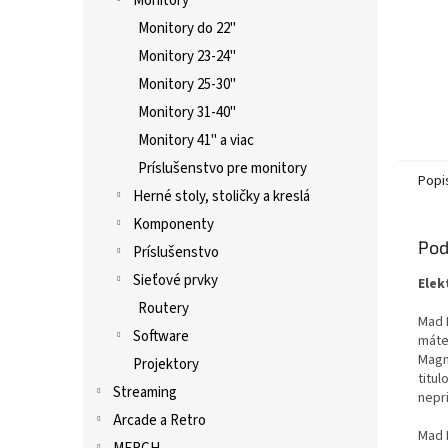
Monitory
Monitory do 22"
Monitory 23-24"
Monitory 25-30"
Monitory 31-40"
Monitory 41" a viac
Príslušenstvo pre monitory
Popi
Herné stoly, stoličky a kreslá
Komponenty
Pod
Príslušenstvo
Sieťové prvky
Elek
Routery
Mad 
Software
máte
Magn
Projektory
titu
Streaming
nepri
Arcade a Retro
Mad 