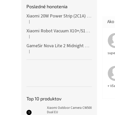
Posledné honotenia
Xiaomi 20W Power Strip (2C1A) EU
|
Hodnotenie produktu je 5 z 5 hviezdičiek.
Xiaomi Robot Vacuum X10+/S10+/X10/X20+ Side Brush
|
Hodnotenie produktu je 5 z 5 hviezdičiek.
GameSir Nova Lite 2 Midnight Gray
|
Hodnotenie produktu je 5 z 5 hviezdičiek.
supe
+ Vš
Top 10 produktov
Xiaomi Outdoor Camera CW500
Dual EU