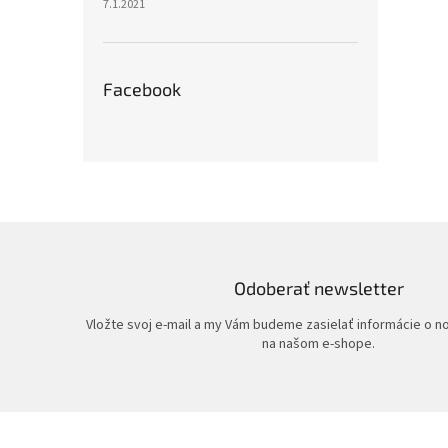
7.1.2021
Facebook
Odoberať newsletter
Vložte svoj e-mail a my Vám budeme zasielať informácie o 
na našom e-shope.
Z
á