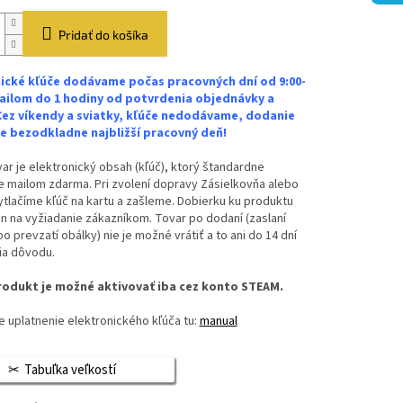
Pridať do košíka
ické kľúče dodávame počas pracovných dní od 9:00-
ailom do 1 hodiny od potvrdenia objednávky a
Cez víkendy a sviatky, kľúče nedodávame, dodanie
 bezodkladne najbližší pracovný deň!
ar je elektronický obsah (kľúč), ktorý štandardne
 mailom zdarma. Pri zvolení dopravy Zásielkovňa alebo
vytlačíme kľúč na kartu a zašleme. Dobierku ku produktu
n na vyžiadanie zákazníkom. Tovar po dodaní (zaslaní
bo prevzatí obálky) nie je možné vrátiť a to ani do 14 dní
ia dôvodu.
odukt je možné aktivovať iba cez konto STEAM.
 uplatnenie elektronického kľúča tu:
manual
Tabuľka veľkostí