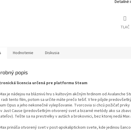
Detailné 
TLAČ
s
Hodnotenie
Diskusia
robný popis
tronická licencia určená pre platformu Steam
Max je nádejou na bláznivú hru s kultovým akčným hrdinom od Avalanche St
 radi tento film, potom sa určite máte prečo tešiť. V hre pôjde predovšetk
um Opus a jeho nekonečné vylepšovanie. Tvorcovia si chcú požičať prvky 
lov Just Cause (predovšetkým otvorený svet a bizarné metódy ako sa zbav
ateľov). Tešte sa na prestrelky v autách a brokovnici, bez ktorej nedá Max a
Max prináša otvorený svet v post-apokaliptickom svete, kde jedinou šanco