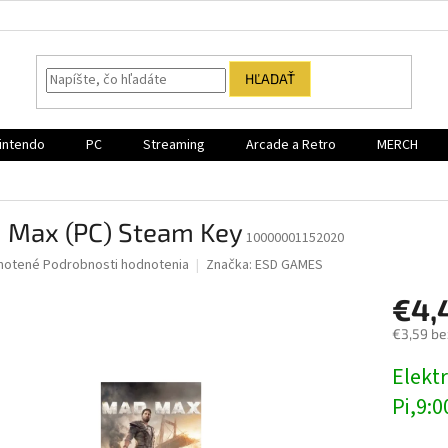
HĽADAŤ
intendo
PC
Streaming
Arcade a Retro
MERCH
 Max (PC) Steam Key
10000001152020
né
notené
Podrobnosti hodnotenia
Značka:
ESD GAMES
nie
€4,
u
€3,59 be
Jednotk
Elektr
cena:
iek.
Pi,9:0