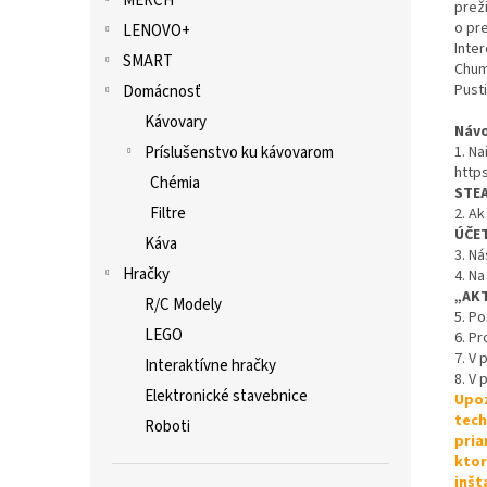
MERCH
prež
o pr
LENOVO+
Inte
SMART
Chum
Pusti
Domácnosť
Kávovary
Návo
Príslušenstvo ku kávovarom
1. Na
http
Chémia
STE
Filtre
2. Ak
ÚČE
Káva
3. Ná
Hračky
4. Na
„AK
R/C Modely
5. P
LEGO
6. Pr
7. V
Interaktívne hračky
8. V 
Elektronické stavebnice
Upoz
tech
Roboti
pria
ktor
inšt