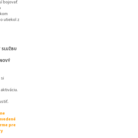
sí bojovať
o
ikom
o utiekol z
Ť SLUŽBU
 NOVÝ
 si
aktiváciu.
stiť.
lne
 uvedené
orme pre
ry