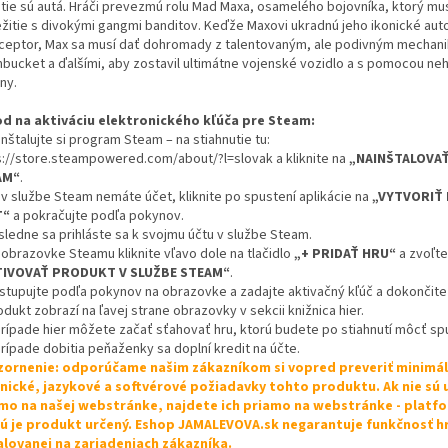
itie sú autá. Hráči prevezmú rolu Mad Maxa, osamelého bojovníka, ktorý mu
ežitie s divokými gangmi banditov. Keďže Maxovi ukradnú jeho ikonické aut
rceptor, Max sa musí dať dohromady z talentovaným, ale podivným mechan
bucket a ďalšími, aby zostavil ultimátne vojenské vozidlo a s pomocou neh
ny.
d na aktiváciu elektronického kľúča pre Steam:
inštalujte si program Steam – na stiahnutie tu:
s://store.steampowered.com/about/?l=slovak a kliknite na
„NAINŠTALOVA
AM“
.
 v službe Steam nemáte účet, kliknite po spustení aplikácie na
„VYTVORIŤ
T“
a pokračujte podľa pokynov.
sledne sa prihláste sa k svojmu účtu v službe Steam.
 obrazovke Steamu kliknite vľavo dole na tlačidlo
„+ PRIDAŤ HRU“
a zvoľte
TIVOVAŤ PRODUKT V SLUŽBE STEAM“
.
ostupujte podľa pokynov na obrazovke a zadajte aktivačný kľúč a dokončite 
odukt zobrazí na ľavej strane obrazovky v sekcii knižnica hier.
 prípade hier môžete začať sťahovať hru, ktorú budete po stiahnutí môcť spu
prípade dobitia peňaženky sa doplní kredit na účte.
ornenie: odporúčame našim zákazníkom si vopred preveriť minimá
nické, jazykové a softvérové požiadavky tohto produktu. Ak nie sú
mo na našej webstránke, najdete ich priamo na webstránke - platf
ú je produkt určený. Eshop JAMALEVOVA.sk negarantuje funkčnosť h
alovanej na zariadeniach zákazníka.