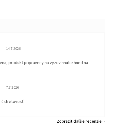
Hodnotenie obchodu je 5 z 5 hviezdičiek.
14.7.2026
ena, produkt pripraveny na vyzdvihnutie hned na
.
Hodnotenie obchodu je 5 z 5 hviezdičiek.
7.7.2026
a ústretovosť
Zobraziť ďalšie recenzie