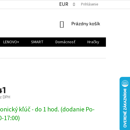
EUR
Prihlásenie
NÁKUPNÝ
Prázdny košík
KOŠÍK
LENOVO+
SMART
Domácnosť
Hračky
41
z DPH
ová
onický kľúč - do 1 hod. (dodanie Po-
0-17:00)