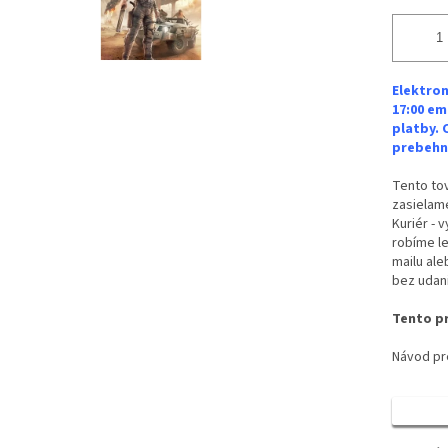
Elektron
17:00 em
platby. 
prebehne
Tento tov
zasielame
Kuriér - 
robíme le
mailu ale
bez udan
Tento pr
Návod pre