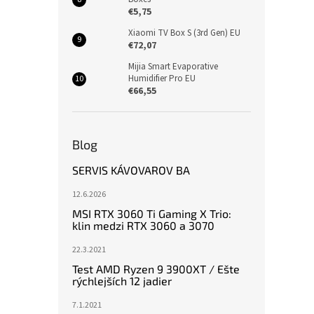
€5,75
Xiaomi TV Box S (3rd Gen) EU
€72,07
Mijia Smart Evaporative
Humidifier Pro EU
€66,55
Blog
SERVIS KÁVOVAROV BA
12.6.2026
MSI RTX 3060 Ti Gaming X Trio:
klin medzi RTX 3060 a 3070
22.3.2021
Test AMD Ryzen 9 3900XT / Ešte
rýchlejších 12 jadier
7.1.2021