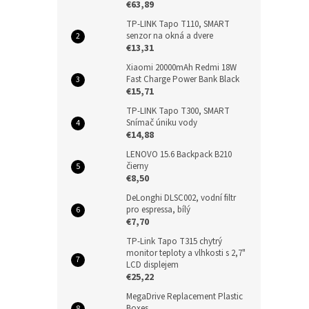
€63,89
TP-LINK Tapo T110, SMART
senzor na okná a dvere
€13,31
Xiaomi 20000mAh Redmi 18W
Fast Charge Power Bank Black
€15,71
TP-LINK Tapo T300, SMART
Snímač úniku vody
€14,88
LENOVO 15.6 Backpack B210
čierny
€8,50
DeLonghi DLSC002, vodní filtr
pro espressa, bílý
€7,70
TP-Link Tapo T315 chytrý
monitor teploty a vlhkosti s 2,7"
LCD displejem
€25,22
MegaDrive Replacement Plastic
Boxes