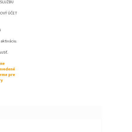
Ť SLUŽBU
 NOVÝ ÚČET
i
aktiváciu.
stiť.
lne
 uvedené
orme pre
ry