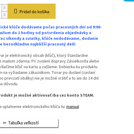
Pridať do košíka
ické kľúče dodávame počas pracovných dní od 9:00-
ailom do 1 hodiny od potvrdenia objednávky a
Cez víkendy a sviatky, kľúče nedodávame, dodanie
 bezodkladne najbližší pracovný deň!
ar je elektronický obsah (kľúč), ktorý štandardne
 mailom zdarma. Pri zvolení dopravy Zásielkovňa alebo
vytlačíme kľúč na kartu a zašleme. Dobierku ku produktu
n na vyžiadanie zákazníkom. Tovar po dodaní (zaslaní
bo prevzatí obálky) nie je možné vrátiť a to ani do 14 dní
ia dôvodu.
odukt je možné aktivovať iba cez konto STEAM.
 uplatnenie elektronického kľúča tu:
manual
Tabuľka veľkostí