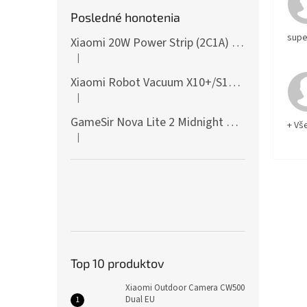
Posledné honotenia
supe
Xiaomi 20W Power Strip (2C1A) EU
|
Hodnotenie produktu je 5 z 5 hviezdičiek.
Xiaomi Robot Vacuum X10+/S10+/X10/X20+ Side Brush
|
Hodnotenie produktu je 5 z 5 hviezdičiek.
GameSir Nova Lite 2 Midnight Gray
+ Vš
|
Hodnotenie produktu je 5 z 5 hviezdičiek.
Top 10 produktov
Xiaomi Outdoor Camera CW500
Dual EU