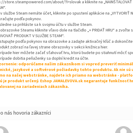
s://store.steampowered.com/about/?l=slovak a kliknite na „NAINŠTALOVA
M“.
k v službe Steam nemáte účet, kliknite po spustení aplikácie na „VYTVORIŤ
kračujte podľa pokynov.
sledne sa prihláste sa k svojmu účtu v službe Steam.
 obrazovke Steamu kliknite vľavo dole na tlačidlo „+ PRIDAŤ HRU“ a zvoľte s
IVOVAŤ PRODUKT V SLUŽBE STEAM“.
ostupujte podľa pokynov na obrazovke a zadajte aktivačný kľúč a dokončite 
odukt zobrazí na ľavej strane obrazovky v sekcii knižnica hier.
 prípade hier môžete začať sťahovať hru, ktorú budete po stiahnutí môcť spu
prípade dobitia peňaženky sa doplní kredit na účte.
ornenie: odporúčame našim zákazníkom si vopred preveriť minimá
nické, jazykové a softvérové požiadavky tohto produktu. Ak nie sú
mo na našej webstránke, najdete ich priamo na webstránke - platf
ú je produkt určený. Eshop JAMALEVOVA.sk negarantuje funkčnosť h
alovanej na zariadeniach zákazníka.