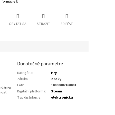
informácie
OPÝTAŤ SA
STRÁŽIŤ
ZDIEĽAŤ
Dodatočné parametre
Kategória
:
Hry
Záruka
:
2 roky
é
EAN
:
10000082160001
endárnej
Digitální platforma
:
Steam
čnosť
Typ distribúcie
:
elektronická