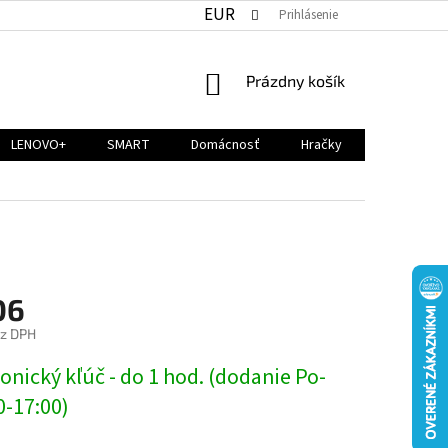
EUR
Prihlásenie
NÁKUPNÝ
Prázdny košík
KOŠÍK
LENOVO+
SMART
Domácnosť
Hračky
06
ez DPH
ová
onický kľúč - do 1 hod. (dodanie Po-
0-17:00)