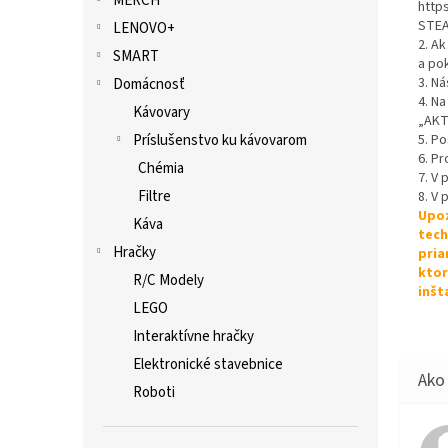
MERCH
http
STEA
LENOVO+
2. A
SMART
a po
3. Ná
Domácnosť
4. Na
Kávovary
„AKT
Príslušenstvo ku kávovarom
5. P
6. Pr
Chémia
7. V
Filtre
8. V 
Upoz
Káva
tech
Hračky
pria
ktor
R/C Modely
inšt
LEGO
Interaktívne hračky
Elektronické stavebnice
Roboti