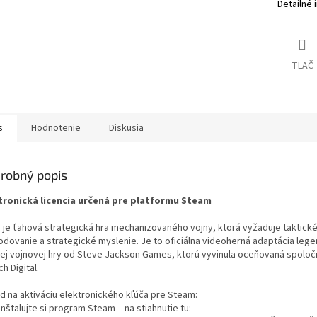
Detailné 
TLAČ
s
Hodnotenie
Diskusia
robný popis
tronická licencia určená pre platformu Steam
 je ťahová strategická hra mechanizovaného vojny, ktorá vyžaduje taktick
odovanie a strategické myslenie. Je to oficiálna videoherná adaptácia leg
nej vojnovej hry od Steve Jackson Games, ktorú vyvinula oceňovaná spolo
h Digital.
d na aktiváciu elektronického kľúča pre Steam:
inštalujte si program Steam – na stiahnutie tu: