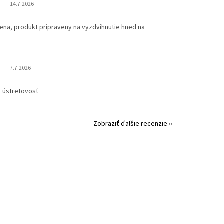
Hodnotenie obchodu je 5 z 5 hviezdičiek.
14.7.2026
ena, produkt pripraveny na vyzdvihnutie hned na
.
Hodnotenie obchodu je 5 z 5 hviezdičiek.
7.7.2026
a ústretovosť
Zobraziť ďalšie recenzie