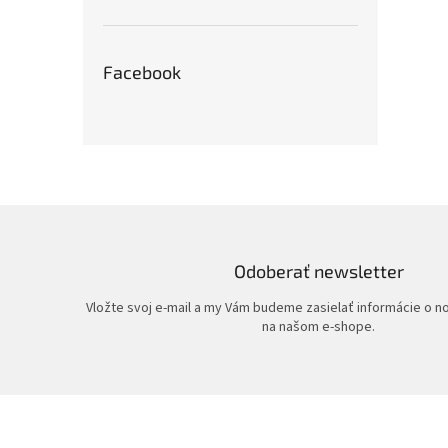
Facebook
Odoberať newsletter
Vložte svoj e-mail a my Vám budeme zasielať informácie o 
na našom e-shope.
Z
á
p