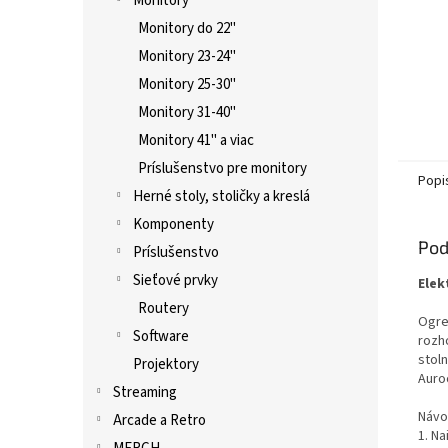
Monitory
Monitory do 22"
Monitory 23-24"
Monitory 25-30"
Monitory 31-40"
Monitory 41" a viac
Príslušenstvo pre monitory
Popi
Herné stoly, stoličky a kreslá
Komponenty
Pod
Príslušenstvo
Sieťové prvky
Elek
Routery
Ogre
Software
rozh
stol
Projektory
Auroc
Streaming
Návo
Arcade a Retro
1. Na