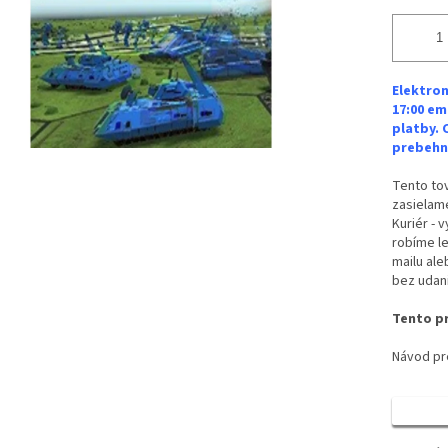
Elektron
17:00 em
platby. 
prebehne
Tento tov
zasielame
Kuriér - 
robíme le
mailu ale
bez udan
Tento pr
Návod pre