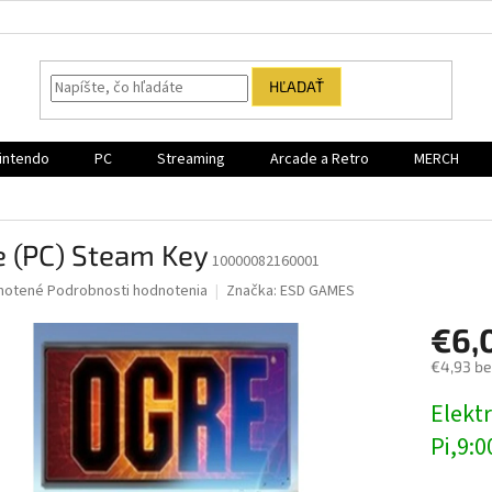
HĽADAŤ
intendo
PC
Streaming
Arcade a Retro
MERCH
e (PC) Steam Key
10000082160001
né
notené
Podrobnosti hodnotenia
Značka:
ESD GAMES
nie
€6,
u
€4,93 b
Jednotk
Elektr
cena:
iek.
Pi,9:0