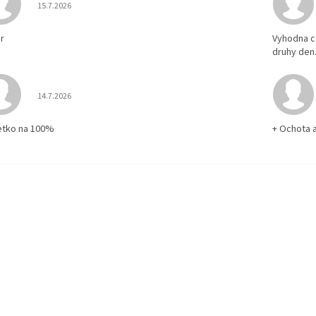
Hodnotenie obchodu je 5 z 5 hviezdičiek.
15.7.2026
r
Vyhodna c
druhy den
Hodnotenie obchodu je 5 z 5 hviezdičiek.
14.7.2026
etko na 100%
+ Ochota 