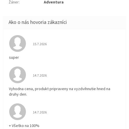
Žáner
:
Adventura
Hodnotenie obchodu je 5 z 5 hviezdičiek.
15.7.2026
super
Hodnotenie obchodu je 5 z 5 hviezdičiek.
14.7.2026
Vyhodna cena, produkt pripraveny na vyzdvihnutie hned na
druhy den.
Hodnotenie obchodu je 5 z 5 hviezdičiek.
14.7.2026
+ Všetko na 100%