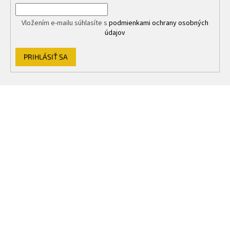
Vložením e-mailu súhlasíte s
podmienkami ochrany osobných
údajov
PRIHLÁSIŤ SA
Z
á
p
ä
t
i
e