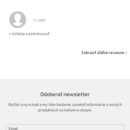
Hodnotenie obchodu je 5 z 5 hviezdičiek.
7.7.2026
+ Ochota a ústretovosť
Zobraziť ďalšie recenzie
Odoberať newsletter
Vložte svoj e-mail a my Vám budeme zasielať informácie o nových
produktoch na našom e-shope.
Email