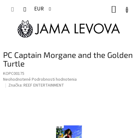
Prejsť
NÁKUP
na
EUR
obsah
KOŠÍK
PC Captain Morgane and the Golden
Turtle
KOPC00175
Priemerné
Neohodnotené
Podrobnosti hodnotenia
hodnotenie
Značka:
REEF ENTERTAINMENT
produktu
je
0,0
z
5
hviezdičiek.