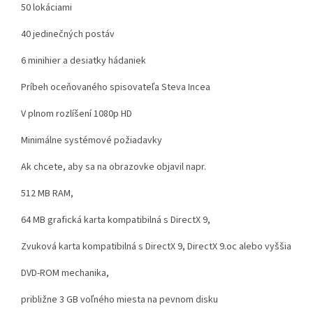
50 lokáciami
40 jedinečných postáv
6 minihier a desiatky hádaniek
Príbeh oceňovaného spisovateľa Steva Incea
V plnom rozlíšení 1080p HD
Minimálne systémové požiadavky
Ak chcete, aby sa na obrazovke objavil napr.
512 MB RAM,
64 MB grafická karta kompatibilná s DirectX 9,
Zvuková karta kompatibilná s DirectX 9, DirectX 9.oc alebo vyššia
DVD-ROM mechanika,
približne 3 GB voľného miesta na pevnom disku