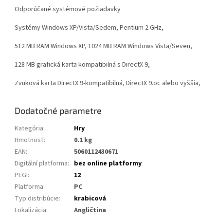
Odporúčané systémové požiadavky
Systémy Windows XP/Vista/Sedem, Pentium 2 GHz,
512 MB RAM Windows XP, 1024 MB RAM Windows Vista/Seven,
128 MB grafická karta kompatibilná s DirectX 9,
Zvuková karta DirectX 9-kompatibilná, DirectX 9.oc alebo vyššia,
Dodatočné parametre
Kategória
:
Hry
Hmotnosť
:
0.1 kg
EAN
:
5060112430671
Digitální platforma
:
bez online platformy
PEGI
:
12
Platforma
:
PC
Typ distribúcie
:
krabicová
Lokalizácia
:
Angličtina