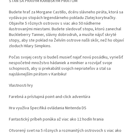
STAŇ SA PRAVÝM KARIBSKÝM PIRÁTOM
Budete hrať za Morgane Castillo, dcéru slávneho piráta, ktorá sa
vydáva po stopách legendárneho pokladu Zlatej korytnačky.
Objavíte 5 rôznych ostrovov s viac ako 50 nádherne
ilustrovanými miestami. Budete sledovať stopu, ktorú zanechal
Buckleberry Tanner, slávny dobrodruh, a musíte nájsť skryté
stopy, aby ste poklad na Želvím ostrove našli skôr, než ho objaví
zloduch Hilary Simpkins.
Počas svojej cesty si budeš musieť najať novú posádku, vyriešiť
nespočetné množstvo hádaniek a minihier a rozvíjať svoje
schopnosti, aby si prekabátil svojich nepriateľov a stal sa
najslávnejším pirátom v Karibiku!
Vlastnosti hry
Farebná a prístupná point-and-click adventúra
Hra využíva špecifiká ovládania Nintenda DS
Fantastický príbeh ponúka až viac ako 12 hodín hrania
Otvorený svet na 5 rôznych a rozmanitých ostrovoch s viac ako