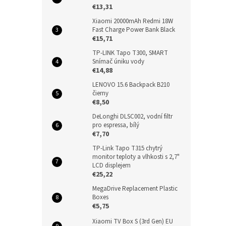
€13,31
Xiaomi 20000mAh Redmi 18W
Fast Charge Power Bank Black
€15,71
TP-LINK Tapo T300, SMART
Snímač úniku vody
€14,88
LENOVO 15.6 Backpack B210
čierny
€8,50
DeLonghi DLSC002, vodní filtr
pro espressa, bílý
€7,70
TP-Link Tapo T315 chytrý
monitor teploty a vlhkosti s 2,7"
LCD displejem
€25,22
MegaDrive Replacement Plastic
Boxes
€5,75
Xiaomi TV Box S (3rd Gen) EU