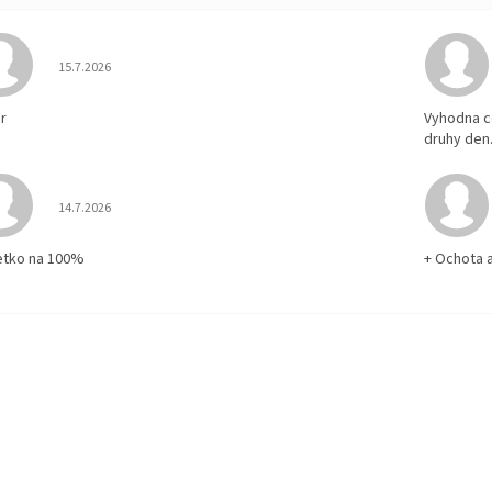
Hodnotenie obchodu je 5 z 5 hviezdičiek.
15.7.2026
r
Vyhodna c
druhy den
Hodnotenie obchodu je 5 z 5 hviezdičiek.
14.7.2026
etko na 100%
+ Ochota 