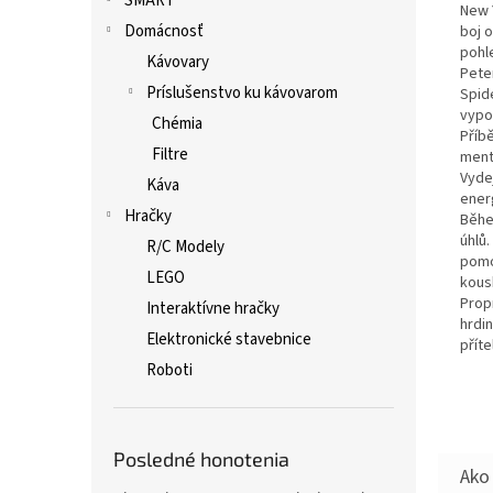
SMART
New Y
Domácnosť
boj 
pohl
Kávovary
Peter
Príslušenstvo ku kávovarom
Spid
vypo
Chémia
Příb
Filtre
ment
Vyde
Káva
ener
Hračky
Běhe
úhlů
R/C Modely
pomo
LEGO
kous
Prop
Interaktívne hračky
hrdi
Elektronické stavebnice
přít
Roboti
Posledné honotenia