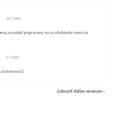
Hodnotenie obchodu je 5 z 5 hviezdičiek.
14.7.2026
ena, produkt pripraveny na vyzdvihnutie hned na
.
Hodnotenie obchodu je 5 z 5 hviezdičiek.
7.7.2026
a ústretovosť
Zobraziť ďalšie recenzie