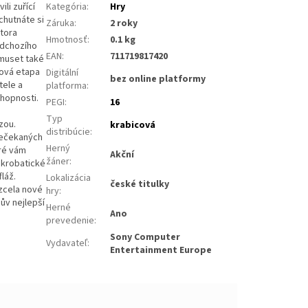
li zuřící
Kategória
:
Hry
chutnáte si
Záruka
:
2 roky
tora
Hmotnosť
:
0.1 kg
ředchozího
EAN
:
711719817420
muset také
Nová etapa
Digitální
bez online platformy
tele a
platforma
:
hopnosti.
PEGI
:
16
i
Typ
zou.
krabicová
distribúcie
:
 nečekaných
Herný
ré vám
Akční
žáner
:
akrobatické
láž.
Lokalizácia
české titulky
zcela nové
hry
:
ův nejlepší
Herné
Ano
prevedenie
:
Sony Computer
Vydavateľ
:
Entertainment Europe