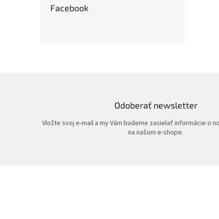
Facebook
Odoberať newsletter
Vložte svoj e-mail a my Vám budeme zasielať informácie o 
na našom e-shope.
Z
á
p
ä
t