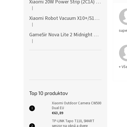
Xiaomi 20W Power Strip (2C1A) EU
|
Hodnotenie produktu je 5 z 5 hviezdičiek.
Xiaomi Robot Vacuum X10+/S10+/X10/X20+ Side Brush
|
Hodnotenie produktu je 5 z 5 hviezdičiek.
supe
GameSir Nova Lite 2 Midnight Gray
|
Hodnotenie produktu je 5 z 5 hviezdičiek.
+ Vš
Top 10 produktov
Xiaomi Outdoor Camera CW500
Dual EU
€63,89
TP-LINK Tapo T110, SMART
senzor na okná a dvere