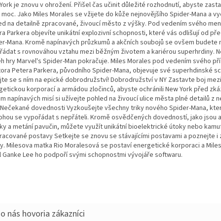
ork je znovu v ohrožení. Přišel čas učinit důležité rozhodnutí, abyste zastavi
o moc. Jako Miles Morales se vžijete do kůže nejnovějšího Spider-Mana a vy
ed na detailně zpracované, živoucí město z výšky. Pod vedením svého men
a Parkera objevíte unikátní explozivní schopnosti, které vás odlišují od p
er-Mana. Kromě napínavých průzkumů a akčních soubojů se ovšem budete 
řádat s rovnováhou vztahu mezi běžným životem a kariérou superhrdiny. 
ěh hry Marvel's Spider-Man pokračuje. Miles Morales pod vedením svého pří
ora Petera Parkera, původního Spider-Mana, objevuje své superhdinské sc
jte se s ním na epické dobrodružství! Dobrodružství v NY Zastavte boj mez
getickou korporací a armádou zločinců, abyste ochránili New York před zká
m napínavých misí si užívejte pohled na živoucí ulice města plné detailů z
. Nečekané dovednosti Vyzkoušejte všechny triky nového Spider-Mana, kte
hou se vypořádat s nepřáteli. Kromě osvědčených dovedností, jako jsou 
ky a metání pavučin, můžete využít unikátní bioelektrické útoky nebo kamuf
racované postavy Setkejte se znovu se stávajícími postavami a poznejte i 
ny. Milesova matka Rio Moralesová se postaví energetické korporaci a Miles
el Ganke Lee ho podpoří svými schopnostmi vývojáře softwaru.