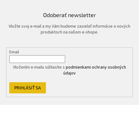
Odoberať newsletter
Vložte svoj e-mail a my Vám budeme zasielať informácie o nových
produktoch na našom e-shope.
Email
Vložením e-mailu súhlasíte s
podmienkami ochrany osobných
údajov
PRIHLÁSIŤ SA
Z
á
p
ä
t