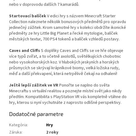
nebo v doprovodu dalších 7 kamarádů.
Startovací balíček
V edici hry s názvem Minecraft Starter
Collection naleznete několik bonusových předmětů pro opravdu
jedinečný zážitek. Krom samotné hry v kolekci obdržíte ikonické
předměty ze hry Little Big Planet a řecké mytologie, balíček
městských textur, 700 PS4 tokenů a balíček vzhledů postavy.
Caves and Cliffs
S doplňky Caves and Cliffs se ve hře objevuje
více typů zvířat, a to včetně axolotlů, světélkujících chobotnic
nebo vysokohorských koz. V hlubokých jeskyních a horských
průsmycích se skrývají krápníkové biomy, velká ložiska rudy,
měď a další překvapení, která netrpělivě čekají na odhalení!
Ještě lepší zážitek ve VR
Ponořte se naplno do světa
Minecraftu s virtuální realitou a poznejte místní svět jako nikdy
předtím. Kompatibilita s PlayStation VR vás kompletně vtáhne do
hry, kterou si nyní vychutnáte z naprosto odlišné perspektivy.
Dodatočné parametre
Kategória
:
Hry
Záruka
:
2 roky