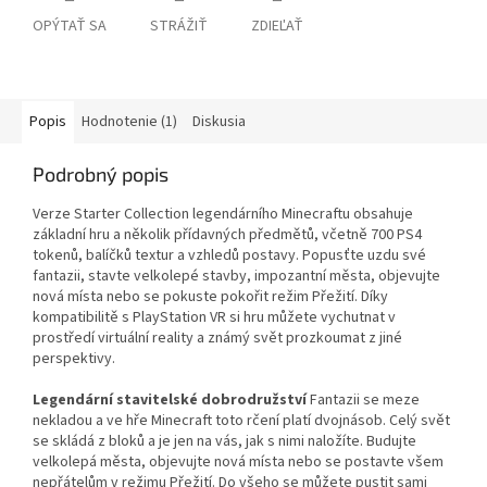
OPÝTAŤ SA
STRÁŽIŤ
ZDIEĽAŤ
Popis
Hodnotenie (1)
Diskusia
Podrobný popis
Verze Starter Collection legendárního Minecraftu obsahuje
základní hru a několik přídavných předmětů, včetně 700 PS4
tokenů, balíčků textur a vzhledů postavy. Popusťte uzdu své
fantazii, stavte velkolepé stavby, impozantní města, objevujte
nová místa nebo se pokuste pokořit režim Přežití. Díky
kompatibilitě s PlayStation VR si hru můžete vychutnat v
prostředí virtuální reality a známý svět prozkoumat z jiné
perspektivy.
Legendární stavitelské dobrodružství
Fantazii se meze
nekladou a ve hře Minecraft toto rčení platí dvojnásob. Celý svět
se skládá z bloků a je jen na vás, jak s nimi naložíte. Budujte
velkolepá města, objevujte nová místa nebo se postavte všem
nepřátelům v režimu Přežití. Do všeho se můžete pustit sami