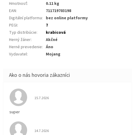
Hmotnosť
:
0.11 kg
EAN
:
711719703198
Digitální platforma
:
bez online platformy
PEGI
:
7
Typ distribúcie
:
krabicová
Herný žáner
:
Akčné
Herné prevedenie
:
Áno
Vydavatel
:
Mojang
Hodnotenie obchodu je 5 z 5 hviezdičiek.
15.7.2026
super
Hodnotenie obchodu je 5 z 5 hviezdičiek.
14.7.2026