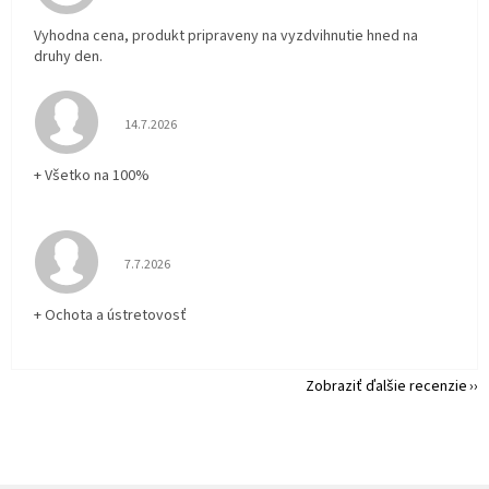
Vyhodna cena, produkt pripraveny na vyzdvihnutie hned na
druhy den.
Hodnotenie obchodu je 5 z 5 hviezdičiek.
14.7.2026
+ Všetko na 100%
Hodnotenie obchodu je 5 z 5 hviezdičiek.
7.7.2026
+ Ochota a ústretovosť
Zobraziť ďalšie recenzie