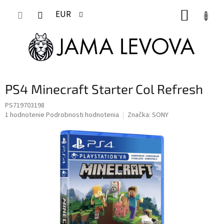
Prejsť
NÁKUP
na
EUR
obsah
KOŠÍK
PS4 Minecraft Starter Col Refresh
PS719703198
Priemerné
1 hodnotenie
Podrobnosti hodnotenia
Značka:
SONY
hodnotenie
produktu
je
5,0
z
5
hviezdičiek.