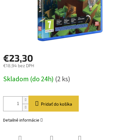
€23,30
€18,94 bez DPH
Jednotková
Skladom (do 24h)
(2 ks)
cena:
Pridať do košíka
Detailné informácie