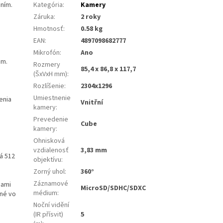
ním.
Kategória
:
Kamery
Záruka
:
2 roky
Hmotnosť
:
0.58 kg
EAN
:
4897098682777
Mikrofón
:
Ano
 m.
Rozmery
85,4 x 86,8 x 117,7
(ŠxVxH mm)
:
Rozlíšenie
:
2304x1296
Umiestnenie
enia
Vnitřní
kamery
:
Prevedenie
Cube
kamery
:
Ohnisková
vzdialenosť
3,83 mm
á 512
objektívu
:
Zorný uhol
:
360°
Záznamové
bami
MicroSD/SDHC/SDXC
médium
:
pné vo
Noční vidění
(IR přísvit)
5