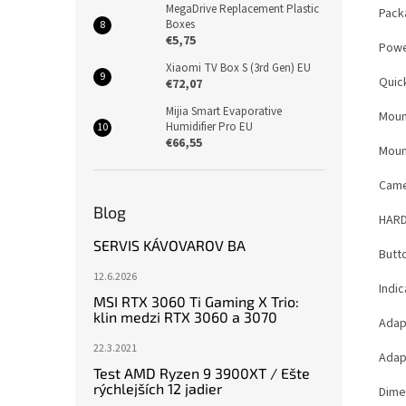
MegaDrive Replacement Plastic
Pack
Boxes
€5,75
Powe
Xiaomi TV Box S (3rd Gen) EU
Quic
€72,07
Mijia Smart Evaporative
Moun
Humidifier Pro EU
€66,55
Moun
Came
Blog
HAR
SERVIS KÁVOVAROV BA
Butt
12.6.2026
Indi
MSI RTX 3060 Ti Gaming X Trio:
klin medzi RTX 3060 a 3070
Adap
22.3.2021
Adap
Test AMD Ryzen 9 3900XT / Ešte
rýchlejších 12 jadier
Dimen