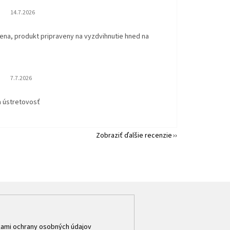
Hodnotenie obchodu je 5 z 5 hviezdičiek.
14.7.2026
ena, produkt pripraveny na vyzdvihnutie hned na
.
Hodnotenie obchodu je 5 z 5 hviezdičiek.
7.7.2026
a ústretovosť
Zobraziť ďalšie recenzie
ami ochrany osobných údajov