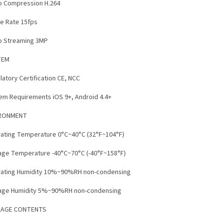
o Compression H.264
e Rate 15fps
o Streaming 3MP
TEM
atory Certification CE, NCC
em Requirements iOS 9+, Android 4.4+
IRONMENT
ating Temperature 0°C~40°C (32°F~104°F)
age Temperature -40°C~70°C (-40°F~158°F)
ating Humidity 10%~90%RH non-condensing
age Humidity 5%~90%RH non-condensing
KAGE CONTENTS