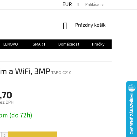
EUR
Prihlásenie
NÁKUPNÝ
Prázdny košík
KOŠÍK
LENOVO+
SMART
Domácnosť
Hračky
ím a WiFi, 3MP
TAPO C210
,70
bez DPH
ová
om (do 72h)