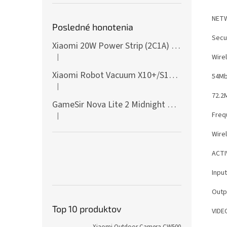
NET
Posledné honotenia
Secu
Xiaomi 20W Power Strip (2C1A) EU
|
Wire
Hodnotenie produktu je 5 z 5 hviezdičiek.
Xiaomi Robot Vacuum X10+/S10+/X10/X20+ Side Brush
54Mb
|
Hodnotenie produktu je 5 z 5 hviezdičiek.
72.2
GameSir Nova Lite 2 Midnight Gray
Freq
|
Hodnotenie produktu je 5 z 5 hviezdičiek.
Wire
ACTI
Inpu
Outpu
Top 10 produktov
VIDE
Xiaomi Outdoor Camera CW500