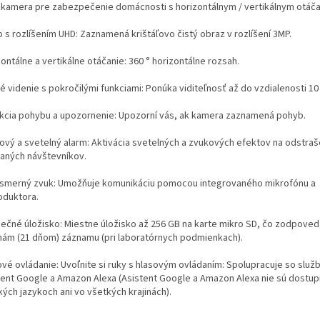
i kamera pre zabezpečenie domácnosti s horizontálnym / vertikálnym otáča
 s rozlíšením UHD: Zaznamená krištáľovo čistý obraz v rozlíšení 3MP.
ontálne a vertikálne otáčanie: 360 ° horizontálne rozsah.
é videnie s pokročilými funkciami: Ponúka viditeľnosť až do vzdialenosti 10
kcia pohybu a upozornenie: Upozorní vás, ak kamera zaznamená pohyb.
ový a svetelný alarm: Aktivácia svetelných a zvukových efektov na odstraš
taných návštevníkov.
smerný zvuk: Umožňuje komunikáciu pomocou integrovaného mikrofónu a
oduktora.
ečné úložisko: Miestne úložisko až 256 GB na karte mikro SD, čo zodpoved
nám (21 dňom) záznamu (pri laboratórnych podmienkach).
ové ovládanie: Uvoľnite si ruky s hlasovým ovládaním: Spolupracuje so služ
tent Google a Amazon Alexa (Asistent Google a Amazon Alexa nie sú dostu
ých jazykoch ani vo všetkých krajinách).