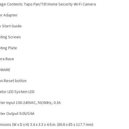
age Contents Tapo Pan/Tilt Home Security Wi-Fi Camera
r Adapter
k Start Guide
ting Screws
ting Plate
ra Base
DWARE
on Reset button
cator LED System LED
ter Input 100-240VAC, 50/60Hz, 0.3A
ter Output 9.0V/0.6A
sions (W x D x H) 3.4 x 3.3 x 4.6 in. (86.6 x 85 x 117.7 mm)