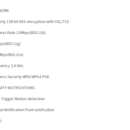
WORK
rity 128 bit AES encryption with SSL/TLS
less Rate 11Mbps(802.11b)
ps(802.11g)
Mbps(802.11n)
uency 2.4 GHz
less Security WPA/WPA2-PSK
VITY NOTIFICATIONS
t Trigger Motion detection
t Notification Push notification
O