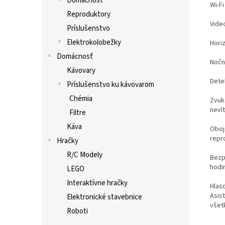
Domácnosť
Wi-F
Reproduktory
Video
Príslušenstvo
Elektrokolobežky
Horiz
Domácnosť
Nočn
Kávovary
Dete
Príslušenstvo ku kávovarom
Chémia
Zvuk
neví
Filtre
Káva
Oboj
repr
Hračky
R/C Modely
Bezp
hodi
LEGO
Interaktívne hračky
Hlas
Asis
Elektronické stavebnice
všetk
Roboti