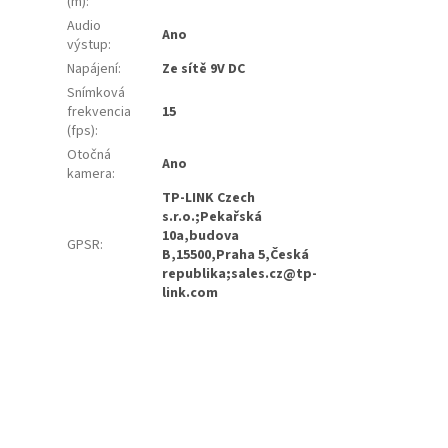
(m)
:
Audio
Ano
výstup
:
Napájení
:
Ze sítě 9V DC
Snímková
frekvencia
15
(fps)
:
Otočná
Ano
kamera
:
TP-LINK Czech
s.r.o.;Pekařská
10a,budova
GPSR
:
B,15500,Praha 5,Česká
republika;sales.cz@tp-
link.com