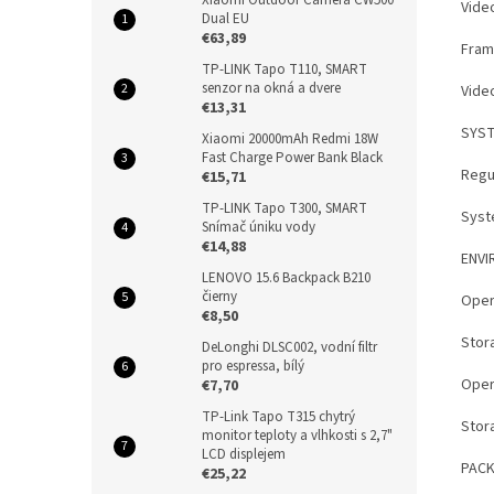
Vide
Dual EU
€63,89
Fram
TP-LINK Tapo T110, SMART
senzor na okná a dvere
Vide
€13,31
SYS
Xiaomi 20000mAh Redmi 18W
Fast Charge Power Bank Black
Regul
€15,71
TP-LINK Tapo T300, SMART
Syst
Snímač úniku vody
€14,88
ENV
LENOVO 15.6 Backpack B210
čierny
Oper
€8,50
Stor
DeLonghi DLSC002, vodní filtr
pro espressa, bílý
Oper
€7,70
TP-Link Tapo T315 chytrý
Stor
monitor teploty a vlhkosti s 2,7"
LCD displejem
PAC
€25,22