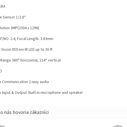
ERA
e Sensor 1/2.8“
lution 3MP(2304 x 1296)
 F/NO: 2.4; Focal Length: 3.83mm
 Vision 850 nm IR LED up to 30 ft
Range 360° horizontal, 114° vertical
O
o Communication 2-way audio
o Input & Output: Built-in microphone and speaker