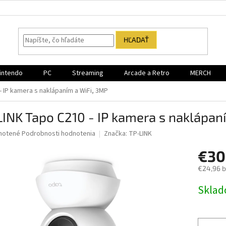
HĽADAŤ
intendo
PC
Streaming
Arcade a Retro
MERCH
- IP kamera s naklápaním a WiFi, 3MP
INK Tapo C210 - IP kamera s naklápan
né
notené
Podrobnosti hodnotenia
Značka:
TP-LINK
nie
€30
u
€24,96 
Jednotk
Sklad
cena:
iek.