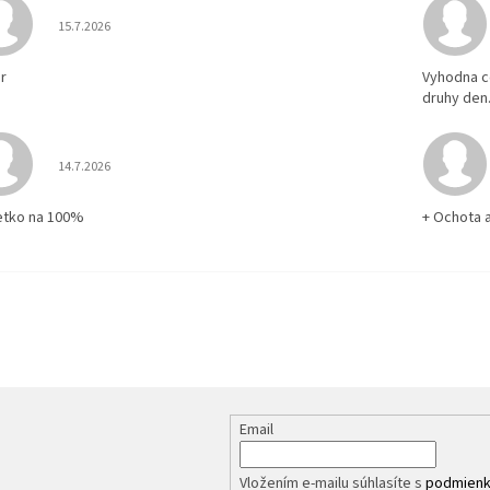
Hodnotenie obchodu je 5 z 5 hviezdičiek.
15.7.2026
r
Vyhodna c
druhy den
Hodnotenie obchodu je 5 z 5 hviezdičiek.
14.7.2026
etko na 100%
+ Ochota 
Email
Vložením e-mailu súhlasíte s
podmienk