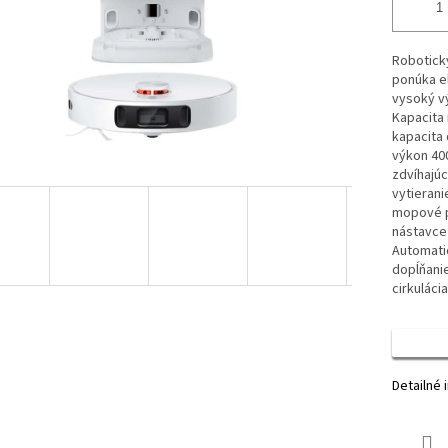
Robotick
ponúka e
vysoký v
Kapacita n
kapacita d
výkon 40
zdvíhajú
vytierani
mopové p
nástavce
Automati
dopĺňani
cirkuláci
Detailné 