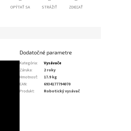
OPÝTAŤ SA
STRÁŽIŤ
ZDIEĽAŤ
Dodatočné parametre
Kategória
:
Vysávače
Záruka
:
2 roky
Hmotnosť
:
17.9 kg
EAN
:
6934177794070
Produkt
:
Robotický vysávač