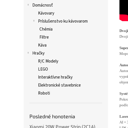
Domácnosť
Kávovary
Príslušenstvo ku kávovarom
Chémia
Dvoj
Filtre
Dvoji
Káva
Super
Hračky
Mopo
R/C Modely
Auto
LEGO
Autom
Interaktívne hračky
vyprá
objem
Elektronické stavebnice
Roboti
Syst
Pokro
podlo
Posledné honotenia
Lase
AI + 
Xiaomi 20W Power Strip (2C1A) EU
LDS 