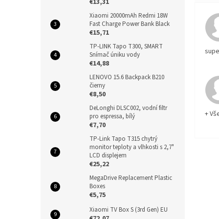
€13,31
Xiaomi 20000mAh Redmi 18W
Fast Charge Power Bank Black
€15,71
TP-LINK Tapo T300, SMART
supe
Snímač úniku vody
€14,88
LENOVO 15.6 Backpack B210
čierny
€8,50
DeLonghi DLSC002, vodní filtr
+ Vš
pro espressa, bílý
€7,70
TP-Link Tapo T315 chytrý
monitor teploty a vlhkosti s 2,7"
LCD displejem
€25,22
MegaDrive Replacement Plastic
Boxes
€5,75
Xiaomi TV Box S (3rd Gen) EU
€72,07