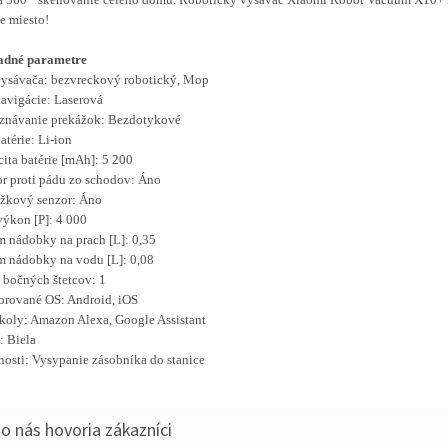
e miesto!
adné parametre
ysávača: bezvreckový robotický, Mop
avigácie: Laserová
znávanie prekážok: Bezdotykové
atérie: Li-ion
ita batérie [mAh]: 5 200
r proti pádu zo schodov: Áno
žkový senzor: Áno
výkon [P]: 4 000
 nádobky na prach [L]: 0,35
 nádobky na vodu [L]: 0,08
 bočných štetcov: 1
rované OS: Android, iOS
koly: Amazon Alexa, Google Assistant
: Biela
nosti: Vysypanie zásobníka do stanice