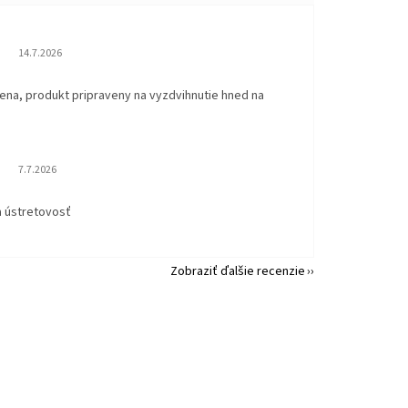
Hodnotenie obchodu je 5 z 5 hviezdičiek.
14.7.2026
ena, produkt pripraveny na vyzdvihnutie hned na
.
Hodnotenie obchodu je 5 z 5 hviezdičiek.
7.7.2026
a ústretovosť
Zobraziť ďalšie recenzie