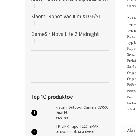
|
žiadn
Hodnotenie produktu je 5 z 5 hviezdičiek.
Xiaomi Robot Vacuum X10+/S10+/X10/X20+ Side Brush
Zákl
|
Typ v
Hodnotenie produktu je 5 z 5 hviezdičiek.
Typ n
GameSir Nova Lite 2 Midnight Gray
Rozo
|
Hodnotenie produktu je 5 z 5 hviezdičiek.
Typ b
Kapac
Senzo
Preká
Sací 
Objem
Objem
Počet
Podpo
Top 10 produktov
Proto
Farba
Xiaomi Outdoor Camera CW500
Vlast
Dual EU
€63,89
TP-LINK Tapo T110, SMART
senzor na okná a dvere