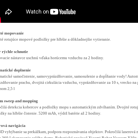
ité mopovanie
té rotujúce mopové podložky pre hlbšie a dôkladnejšie vytieranie.
 rýchle schnutie
vacie nástavce uschnú vďaka horúcemu vzduchu za 2 hodiny.
matické doplnenie
atické samočistenie, samovyprázdňovanie, samosušenie a dopĺňanie vody! Autom
zdňovanie prachu, dvojitá cirkulácia vzduchu, vyprázdňovanie za 10 s, vrecko na 
om 2,5 l
ém sweep and mopping
čilá detekcia kobercov a podložky mopu s automatickým zdvíhaním. Dvojité rot
žky na hlbšie čistenie. 5200 mAh, výdrž batérie až 2 hodiny.
rová navigácia
3D vyhýbanie sa prekážkam, podpora rozpoznávania objektov. Pokročilá laserová 
a 360 ° skenovanie celého domu. Robotický vysávač Xiaomi Robot Vacuum X10+