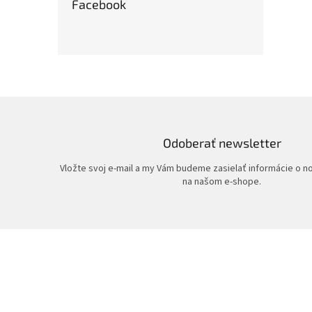
Facebook
Odoberať newsletter
Vložte svoj e-mail a my Vám budeme zasielať informácie o 
na našom e-shope.
Z
á
p
ä
t
i