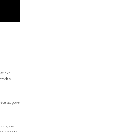
atické
prach s
ujúce mopové
navigácia
 nevynechá