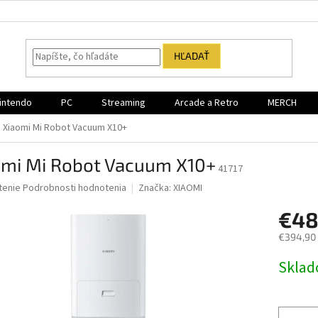
HĽADAŤ
intendo
PC
Streaming
Arcade a Retro
MERCH
Xiaomi Mi Robot Vacuum X10+
omi Mi Robot Vacuum X10+
41717
né
tenie
Podrobnosti hodnotenia
Značka:
XIAOMI
nie
€48
u
€394,90
Jednotk
Sklad
cena:
iek.