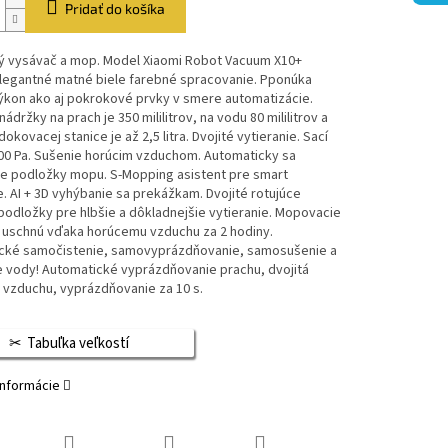
Pridať do košíka
ý vysávač a mop. Model Xiaomi Robot Vacuum X10+
legantné matné biele farebné spracovanie. Pponúka
ýkon ako aj pokrokové prvky v smere automatizácie.
ádržky na prach je 350 mililitrov, na vodu 80 mililitrov a
okovacej stanice je až 2,5 litra. Dvojité vytieranie. Sací
00 Pa. Sušenie horúcim vzduchom. Automaticky sa
ce podložky mopu. S-Mopping asistent pre smart
e. AI + 3D vyhýbanie sa prekážkam. Dvojité rotujúce
odložky pre hlbšie a dôkladnejšie vytieranie. Mopovacie
 uschnú vďaka horúcemu vzduchu za 2 hodiny.
cké samočistenie, samovyprázdňovanie, samosušenie a
e vody! Automatické vyprázdňovanie prachu, dvojitá
a vzduchu, vyprázdňovanie za 10 s.
Tabuľka veľkostí
informácie