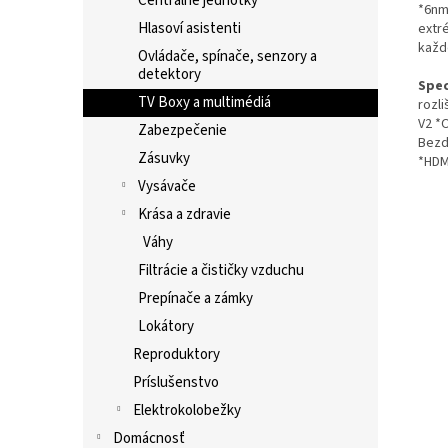
Centrálne jednotky
*6nm 
Hlasoví asistenti
extré
každ
Ovládače, spínače, senzory a
detektory
Spec
TV Boxy a multimédiá
rozl
V2 *
Zabezpečenie
Bezdr
Zásuvky
*HDMI
Vysávače
Krása a zdravie
Váhy
Filtrácie a čističky vzduchu
Prepínače a zámky
Lokátory
Reproduktory
Príslušenstvo
Elektrokolobežky
Domácnosť