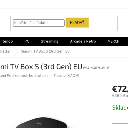
HĽADAŤ
intendo
PC
Streaming
Arcade a Retro
MERCH
imédiá
Xiaomi TV Box S (3rd Gen) EU
mi TV Box S (3rd Gen) EU
6941948704916
né
tení
Podrobnosti hodnotenia
Značka:
XIAOMI
nie
€72
u
€58,59 
Jednotk
Sklad
cena:
iek.