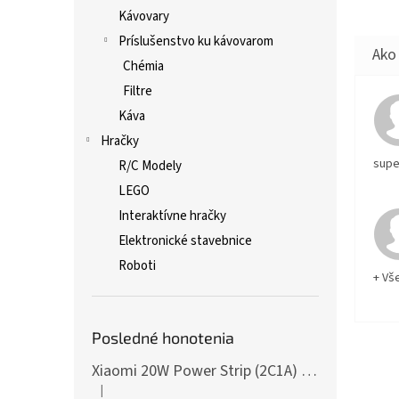
Kávovary
Príslušenstvo ku kávovarom
Chémia
Filtre
Káva
Hračky
supe
R/C Modely
LEGO
Interaktívne hračky
Elektronické stavebnice
Roboti
+ Vš
Posledné honotenia
Xiaomi 20W Power Strip (2C1A) EU
|
Hodnotenie produktu je 5 z 5 hviezdičiek.