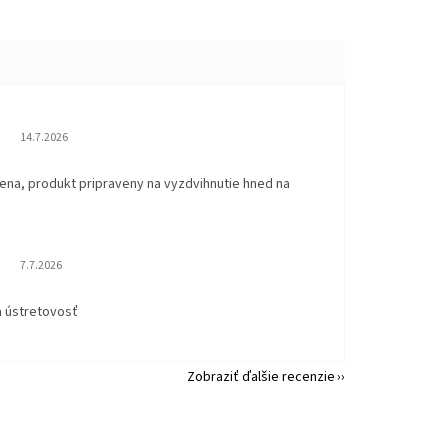
Hodnotenie obchodu je 5 z 5 hviezdičiek.
14.7.2026
ena, produkt pripraveny na vyzdvihnutie hned na
.
Hodnotenie obchodu je 5 z 5 hviezdičiek.
7.7.2026
a ústretovosť
Zobraziť ďalšie recenzie