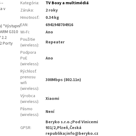
 –
Kategória
:
TV Boxy a multimédiá
ta v
Záruka
:
2 roky
Hmotnosť
:
0.34 kg
EAN
:
6941948704916
) *Výstupní
: ARM G310
Wi-Fi
:
Ano
 2.2
Použitie
Repeater
.2 Porty
(wireless)
:
Podpora
PoE
Ano
(wireless)
:
Rýchlosť
prenosu
300Mbps (802.11n)
wifi
(wireless)
:
Výrobca
Xiaomi
(wireless)
:
Pásmo
Není
(wireless)
:
Beryko s.r.o.;Pod Vinicemi
GPSR
:
931/2,Plzeň,Česká
republika;info@beryko.cz