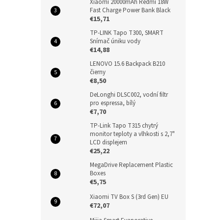
Xiaomi 20000mAh Redmi 18W
Fast Charge Power Bank Black
€15,71
TP-LINK Tapo T300, SMART
Snímač úniku vody
€14,88
LENOVO 15.6 Backpack B210
čierny
€8,50
DeLonghi DLSC002, vodní filtr
pro espressa, bílý
€7,70
TP-Link Tapo T315 chytrý
monitor teploty a vlhkosti s 2,7"
LCD displejem
€25,22
MegaDrive Replacement Plastic
Boxes
€5,75
Xiaomi TV Box S (3rd Gen) EU
€72,07