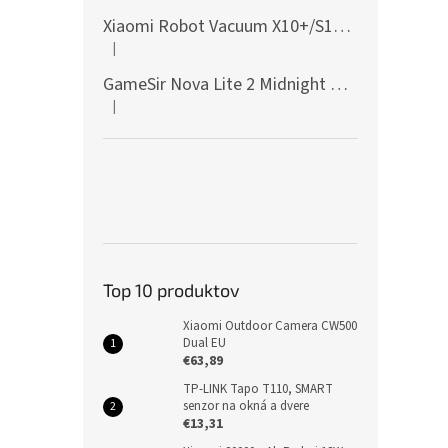
Xiaomi Robot Vacuum X10+/S10+/X10/X20+ Side Brush
|
Hodnotenie produktu je 5 z 5 hviezdičiek.
GameSir Nova Lite 2 Midnight Gray
|
Hodnotenie produktu je 5 z 5 hviezdičiek.
Top 10 produktov
Xiaomi Outdoor Camera CW500
Dual EU
€63,89
TP-LINK Tapo T110, SMART
senzor na okná a dvere
€13,31