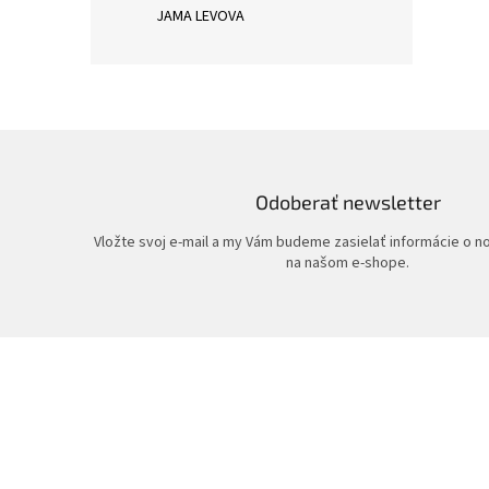
JAMA LEVOVA
Odoberať newsletter
Vložte svoj e-mail a my Vám budeme zasielať informácie o 
na našom e-shope.
Z
á
p
ä
t
i