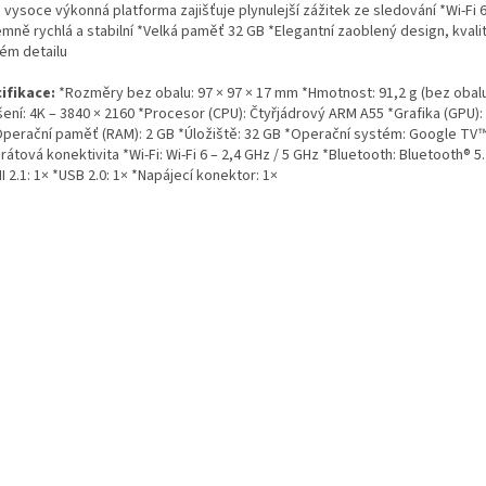
vysoce výkonná platforma zajišťuje plynulejší zážitek ze sledování *Wi-Fi 6
mně rychlá a stabilní *Velká paměť 32 GB *Elegantní zaoblený design, kvali
ém detailu
ifikace:
*Rozměry bez obalu: 97 × 97 × 17 mm *Hmotnost: 91,2 g (bez obalu
išení: 4K – 3840 × 2160 *Procesor (CPU): Čtyřjádrový ARM A55 *Grafika (GPU)
Operační paměť (RAM): 2 GB *Úložiště: 32 GB *Operační systém: Google TV™
átová konektivita *Wi-Fi: Wi-Fi 6 – 2,4 GHz / 5 GHz *Bluetooth: Bluetooth® 5
 2.1: 1× *USB 2.0: 1× *Napájecí konektor: 1×