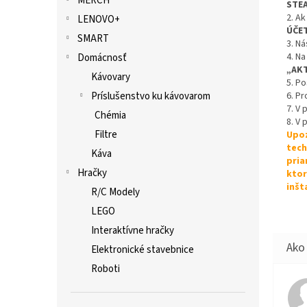
MERCH
STE
2. Ak
LENOVO+
ÚČE
SMART
3. Ná
4. Na
Domácnosť
„AK
Kávovary
5. P
Príslušenstvo ku kávovarom
6. Pr
7. V
Chémia
8. V 
Filtre
Upoz
tech
Káva
pria
Hračky
ktor
inšt
R/C Modely
LEGO
Interaktívne hračky
Elektronické stavebnice
Roboti