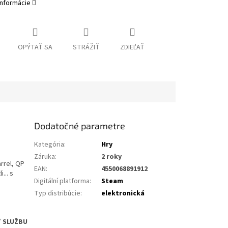
informácie
OPÝTAŤ SA
STRÁŽIŤ
ZDIEĽAŤ
Dodatočné parametre
Kategória
:
Hry
Záruka
:
2 roky
rrel, QP
EAN
:
4550068891912
... s
Digitální platforma
:
Steam
Typ distribúcie
:
elektronická
Ť SLUŽBU