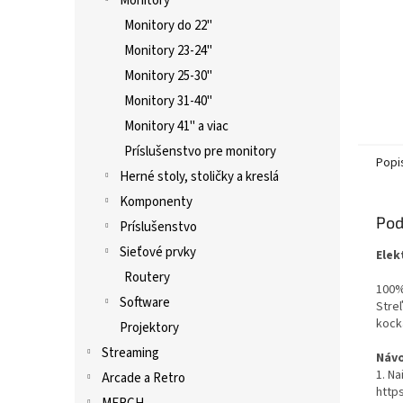
Monitory
Monitory do 22"
Monitory 23-24"
Monitory 25-30"
Monitory 31-40"
Monitory 41" a viac
Príslušenstvo pre monitory
Popi
Herné stoly, stoličky a kreslá
Komponenty
Pod
Príslušenstvo
Sieťové prvky
Elek
Routery
100%
Software
Streľ
kock
Projektory
Streaming
Návo
1. Na
Arcade a Retro
http