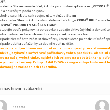
AM“
.
 v službe Steam nemáte účet, kliknite po spustení aplikácie na
„VYTVORIŤ
T“
a pokračujte podľa pokynov.
sledne sa prihláste sa k svojmu účtu v službe Steam.
 obrazovke Steamu kliknite vľavo dole na tlačidlo
„+ PRIDAŤ HRU“
a zvoľte
TIVOVAŤ PRODUKT V SLUŽBE STEAM“
.
ostupujte podľa pokynov na obrazovke a zadajte aktivačný kľúč a dokončite 
odukt zobrazí na ľavej strane obrazovky v sekcii knižnica hier.
 prípade hier môžete začať sťahovať hru, ktorú budete po stiahnutí môcť spu
prípade dobitia peňaženky sa doplní kredit na účte.
ornenie: odporúčame našim zákazníkom si vopred preveriť minimá
nické, jazykové a softvérové požiadavky tohto produktu. Ak nie sú
mo na našej webstránke, najdete ich priamo na webstránke - platf
ú je produkt určený. Eshop JAMALEVOVA.sk negarantuje funkčnosť h
alovanej na zariadeniach zákazníka.
Hodnotenie obchodu je 5 z 5 hviezdičiek.
15.7.2026