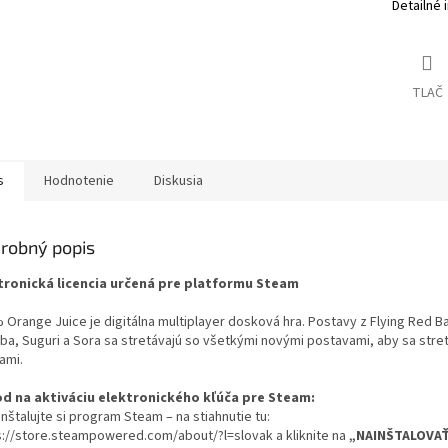
Detailné 
TLAČ
s
Hodnotenie
Diskusia
robný popis
tronická licencia určená pre platformu Steam
 Orange Juice je digitálna multiplayer dosková hra. Postavy z Flying Red Ba
ba, Suguri a Sora sa stretávajú so všetkými novými postavami, aby sa stretli
ami.
d na aktiváciu elektronického kľúča pre Steam:
inštalujte si program Steam – na stiahnutie tu:
s://store.steampowered.com/about/?l=slovak a kliknite na
„NAINŠTALOVA