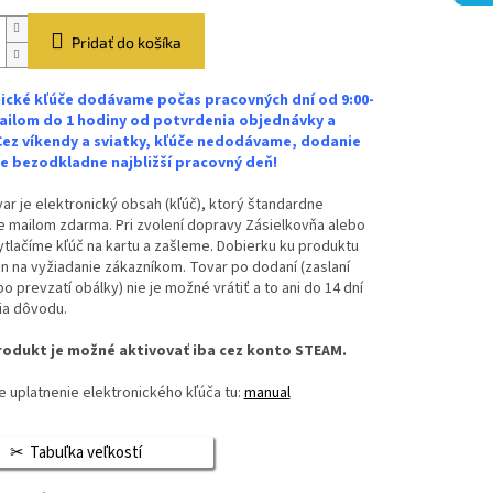
Pridať do košíka
ické kľúče dodávame počas pracovných dní od 9:00-
ailom do 1 hodiny od potvrdenia objednávky a
Cez víkendy a sviatky, kľúče nedodávame, dodanie
 bezodkladne najbližší pracovný deň!
ar je elektronický obsah (kľúč), ktorý štandardne
 mailom zdarma. Pri zvolení dopravy Zásielkovňa alebo
vytlačíme kľúč na kartu a zašleme. Dobierku ku produktu
n na vyžiadanie zákazníkom. Tovar po dodaní (zaslaní
bo prevzatí obálky) nie je možné vrátiť a to ani do 14 dní
ia dôvodu.
odukt je možné aktivovať iba cez konto STEAM.
 uplatnenie elektronického kľúča tu:
manual
Tabuľka veľkostí