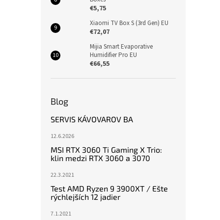
€5,75
Xiaomi TV Box S (3rd Gen) EU
€72,07
Mijia Smart Evaporative
Humidifier Pro EU
€66,55
Blog
SERVIS KÁVOVAROV BA
12.6.2026
MSI RTX 3060 Ti Gaming X Trio:
klin medzi RTX 3060 a 3070
22.3.2021
Test AMD Ryzen 9 3900XT / Ešte
rýchlejších 12 jadier
7.1.2021