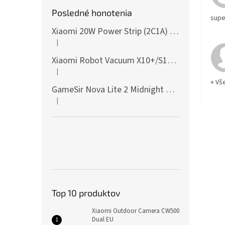
Posledné honotenia
supe
Xiaomi 20W Power Strip (2C1A) EU
|
Hodnotenie produktu je 5 z 5 hviezdičiek.
Xiaomi Robot Vacuum X10+/S10+/X10/X20+ Side Brush
|
Hodnotenie produktu je 5 z 5 hviezdičiek.
+ Vš
GameSir Nova Lite 2 Midnight Gray
|
Hodnotenie produktu je 5 z 5 hviezdičiek.
Top 10 produktov
Xiaomi Outdoor Camera CW500
Dual EU