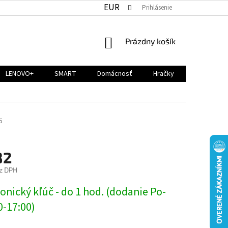
EUR
Prihlásenie
NÁKUPNÝ
Prázdny košík
KOŠÍK
LENOVO+
SMART
Domácnosť
Hračky
5
82
z DPH
ová
onický kľúč - do 1 hod. (dodanie Po-
0-17:00)