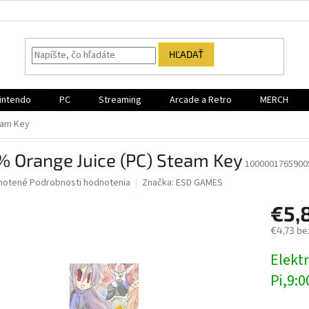
HĽADAŤ
intendo
PC
Streaming
Arcade a Retro
MERCH
eam Key
% Orange Juice (PC) Steam Key
1000001765900
né
notené
Podrobnosti hodnotenia
Značka:
ESD GAMES
nie
€5,
u
€4,73 be
Jednotk
Elektr
cena:
iek.
Pi,9:0