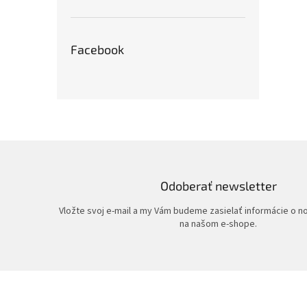
Facebook
Odoberať newsletter
Vložte svoj e-mail a my Vám budeme zasielať informácie o 
na našom e-shope.
Z
á
p