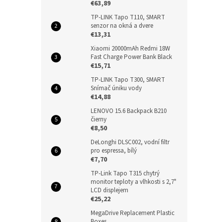
€63,89
TP-LINK Tapo T110, SMART
senzor na okná a dvere
€13,31
Xiaomi 20000mAh Redmi 18W
Fast Charge Power Bank Black
€15,71
TP-LINK Tapo T300, SMART
Snímač úniku vody
€14,88
LENOVO 15.6 Backpack B210
čierny
€8,50
DeLonghi DLSC002, vodní filtr
pro espressa, bílý
€7,70
TP-Link Tapo T315 chytrý
monitor teploty a vlhkosti s 2,7"
LCD displejem
€25,22
MegaDrive Replacement Plastic
Boxes