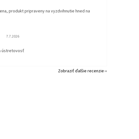
ena, produkt pripraveny na vyzdvihnutie hned na
.
Hodnotenie obchodu je 5 z 5 hviezdičiek.
7.7.2026
a ústretovosť
Zobraziť ďalšie recenzie