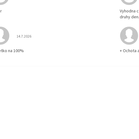
r
Vyhodna c
druhy den
Hodnotenie obchodu je 5 z 5 hviezdičiek.
14.7.2026
etko na 100%
+ Ochota 