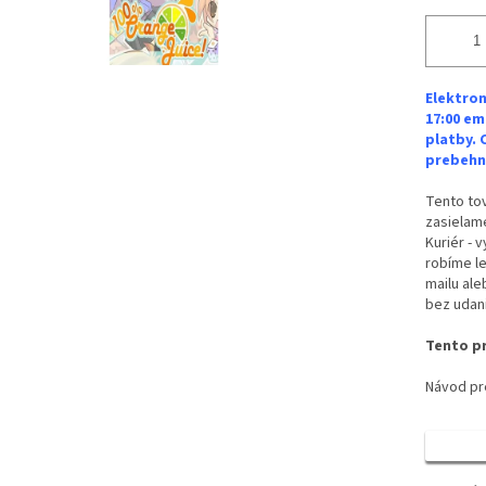
Elektron
17:00 em
platby. 
prebehne
Tento tov
zasielame
Kuriér - 
robíme le
mailu ale
bez udan
Tento pr
Návod pre