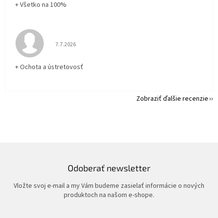
+ Všetko na 100%
Hodnotenie obchodu je 5 z 5 hviezdičiek.
7.7.2026
+ Ochota a ústretovosť
Zobraziť ďalšie recenzie
Odoberať newsletter
Vložte svoj e-mail a my Vám budeme zasielať informácie o nových
produktoch na našom e-shope.