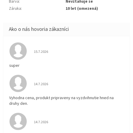
Barva
:
Nevztahuje se
Záruka
:
10 let (omezená)
Hodnotenie obchodu je 5 z 5 hviezdičiek.
15.7.2026
super
Hodnotenie obchodu je 5 z 5 hviezdičiek.
14.7.2026
Vyhodna cena, produkt pripraveny na vyzdvihnutie hned na
druhy den.
Hodnotenie obchodu je 5 z 5 hviezdičiek.
14.7.2026