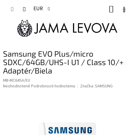
Prejsť
NÁKUP
na
EUR
obsah
KOŠÍK
Samsung EVO Plus/micro
SDXC/64GB/UHS-I U1 / Class 10/+
Adaptér/Biela
MB-MC64SA/EU
Priemerné
Neohodnotené
Podrobnosti hodnotenia
Značka:
SAMSUNG
hodnotenie
produktu
je
0,0
z
5
hviezdičiek.