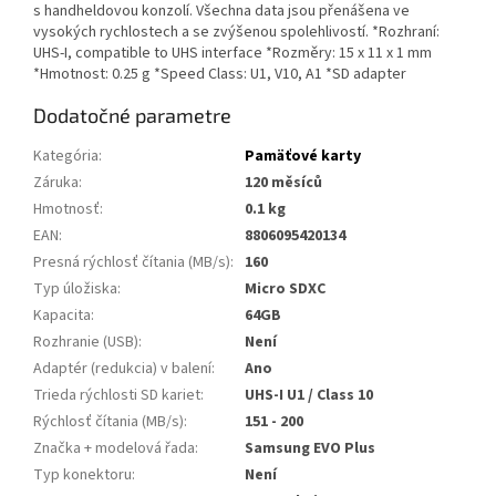
s handheldovou konzolí. Všechna data jsou přenášena ve
vysokých rychlostech a se zvýšenou spolehlivostí. *Rozhraní:
UHS-I, compatible to UHS interface *Rozměry: 15 x 11 x 1 mm
*Hmotnost: 0.25 g *Speed Class: U1, V10, A1 *SD adapter
Dodatočné parametre
Kategória
:
Pamäťové karty
Záruka
:
120 měsíců
Hmotnosť
:
0.1 kg
EAN
:
8806095420134
Presná rýchlosť čítania (MB/s)
:
160
Typ úložiska
:
Micro SDXC
Kapacita
:
64GB
Rozhranie (USB)
:
Není
Adaptér (redukcia) v balení
:
Ano
Trieda rýchlosti SD kariet
:
UHS-I U1 / Class 10
Rýchlosť čítania (MB/s)
:
151 - 200
Značka + modelová řada
:
Samsung EVO Plus
Typ konektoru
:
Není