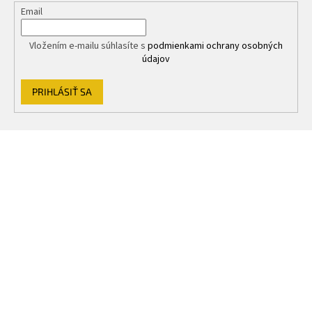
Email
Vložením e-mailu súhlasíte s
podmienkami ochrany osobných
údajov
PRIHLÁSIŤ SA
Z
á
p
ä
t
i
e