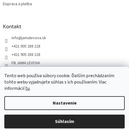
Doprava a platba
Kontakt
info
@
jamalevova.sk
+421 905 288 228
+421 905 288 228
FB JAMA LEVOVA
jama_levova
Tento web používa súbory cookie. Ďalším prechádzaním
JamaLevova
tohto webu vyjadrujete súhlas s ich používaním. Viac
+421905288228
informácií
tu
.
Nastavenie
Vážení zákazníci, z dôvodu dovoleniek môže v tomto období
dochádzať ku predĺženiu dodacích lehôt. Od 30.7. do 10.8. bude
pozastavený aj osobný odber na našom výdajnom mieste. Ďakujeme
Súhlasím
Copyright 2026
JAMA LEVOVA
. Všetky práva vyhradené.
za pochopenie.