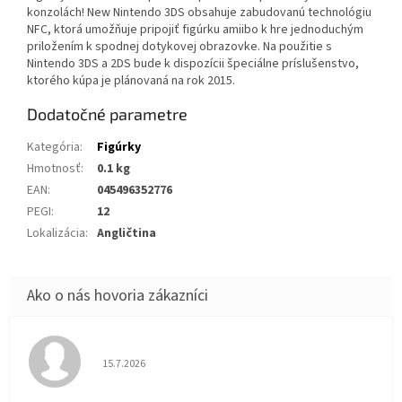
konzolách! New Nintendo 3DS obsahuje zabudovanú technológiu
NFC, ktorá umožňuje pripojiť figúrku amiibo k hre jednoduchým
priložením k spodnej dotykovej obrazovke. Na použitie s
Nintendo 3DS a 2DS bude k dispozícii špeciálne príslušenstvo,
ktorého kúpa je plánovaná na rok 2015.
Dodatočné parametre
Kategória
:
Figúrky
Hmotnosť
:
0.1 kg
EAN
:
045496352776
PEGI
:
12
Lokalizácia
:
Angličtina
Hodnotenie obchodu je 5 z 5 hviezdičiek.
15.7.2026