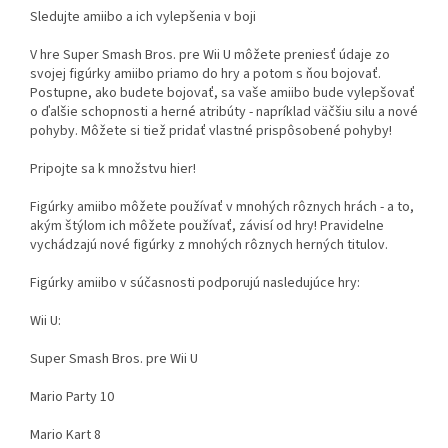
Sledujte amiibo a ich vylepšenia v boji
V hre Super Smash Bros. pre Wii U môžete preniesť údaje zo
svojej figúrky amiibo priamo do hry a potom s ňou bojovať.
Postupne, ako budete bojovať, sa vaše amiibo bude vylepšovať
o ďalšie schopnosti a herné atribúty - napríklad väčšiu silu a nové
pohyby. Môžete si tiež pridať vlastné prispôsobené pohyby!
Pripojte sa k množstvu hier!
Figúrky amiibo môžete používať v mnohých rôznych hrách - a to,
akým štýlom ich môžete používať, závisí od hry! Pravidelne
vychádzajú nové figúrky z mnohých rôznych herných titulov.
Figúrky amiibo v súčasnosti podporujú nasledujúce hry:
Wii U:
Super Smash Bros. pre Wii U
Mario Party 10
Mario Kart 8