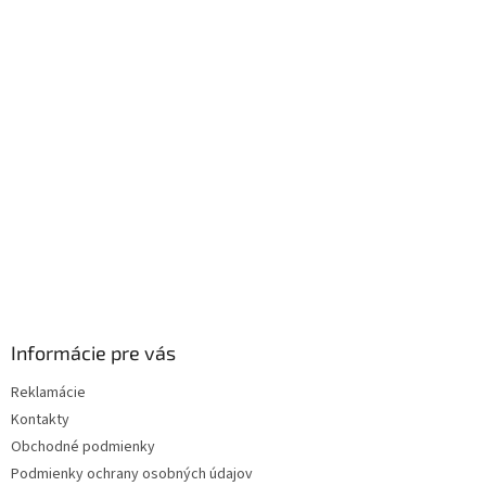
á
p
ä
t
i
e
Informácie pre vás
Reklamácie
Kontakty
Obchodné podmienky
Podmienky ochrany osobných údajov