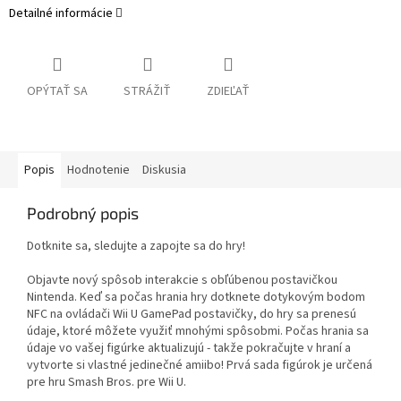
Detailné informácie
OPÝTAŤ SA
STRÁŽIŤ
ZDIEĽAŤ
Popis
Hodnotenie
Diskusia
Podrobný popis
Dotknite sa, sledujte a zapojte sa do hry!
Objavte nový spôsob interakcie s obľúbenou postavičkou
Nintenda. Keď sa počas hrania hry dotknete dotykovým bodom
NFC na ovládači Wii U GamePad postavičky, do hry sa prenesú
údaje, ktoré môžete využiť mnohými spôsobmi. Počas hrania sa
údaje vo vašej figúrke aktualizujú - takže pokračujte v hraní a
vytvorte si vlastné jedinečné amiibo! Prvá sada figúrok je určená
pre hru Smash Bros. pre Wii U.