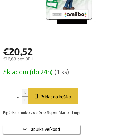
€20,52
€16,68 bez DPH
Jednotková
Skladom (do 24h)
(1 ks)
cena:
Pridať do košíka
Figúrka amiibo zo série Super Mario - Luigi
Tabuľka veľkostí