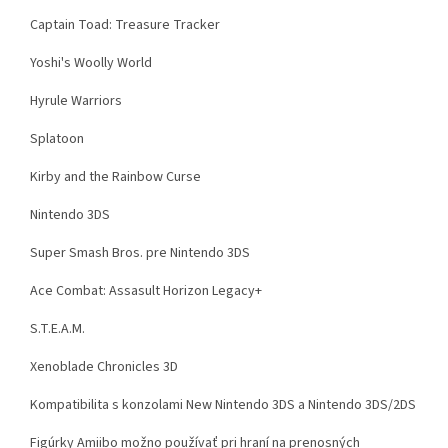
Captain Toad: Treasure Tracker
Yoshi's Woolly World
Hyrule Warriors
Splatoon
Kirby and the Rainbow Curse
Nintendo 3DS
Super Smash Bros. pre Nintendo 3DS
Ace Combat: Assasult Horizon Legacy+
S.T.E.A.M.
Xenoblade Chronicles 3D
Kompatibilita s konzolami New Nintendo 3DS a Nintendo 3DS/2DS
Figúrky Amiibo možno používať pri hraní na prenosných