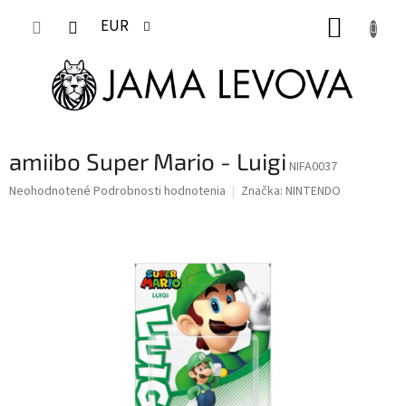
Prejsť
NÁKUP
na
EUR
obsah
KOŠÍK
amiibo Super Mario - Luigi
NIFA0037
Priemerné
Neohodnotené
Podrobnosti hodnotenia
Značka:
NINTENDO
hodnotenie
produktu
je
0,0
z
5
hviezdičiek.