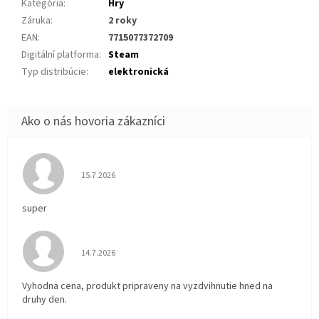
Kategória
:
Hry
Záruka
:
2 roky
EAN
:
7715077372709
Digitální platforma
:
Steam
Typ distribúcie
:
elektronická
Hodnotenie obchodu je 5 z 5 hviezdičiek.
15.7.2026
super
Hodnotenie obchodu je 5 z 5 hviezdičiek.
14.7.2026
Vyhodna cena, produkt pripraveny na vyzdvihnutie hned na
druhy den.