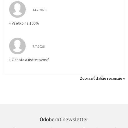
Hodnotenie obchodu je 5 z 5 hviezdičiek.
14.7.2026
+ Všetko na 100%
Hodnotenie obchodu je 5 z 5 hviezdičiek.
7.7.2026
+ Ochota a ústretovosť
Zobraziť ďalšie recenzie
Odoberať newsletter