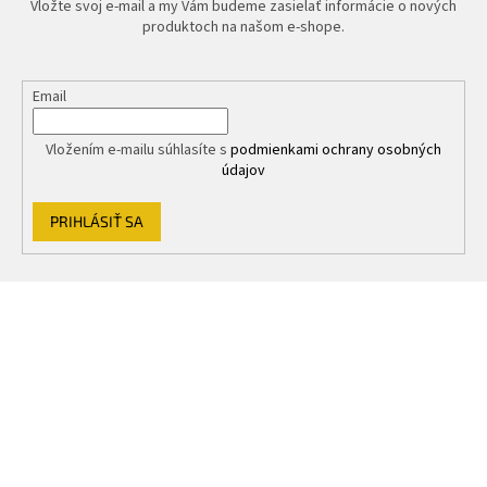
Vložte svoj e-mail a my Vám budeme zasielať informácie o nových
produktoch na našom e-shope.
Email
Vložením e-mailu súhlasíte s
podmienkami ochrany osobných
údajov
PRIHLÁSIŤ SA
Z
á
p
ä
t
i
e