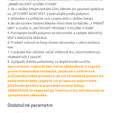
„NAINŠTALOVAŤ SLUŽBU STEAM“.
2. Ak v službe Steam nemáte účet, kliknite po spustení aplikácie
na „VYTVORIŤ NOVÝ ÚČET a pokračujte podľa pokynov.
3. Následne sa prihláste sa k svojmu účtu v službe Steam.
4. Na obrazovke Steamu kliknite vľavo dole na tlačidlo „+ PRIDAŤ
HRU“ a zvoľte si „AKTIVOVAŤ PRODUKT V SLUŽBE STEAM“.
5. Postupujte podľa pokynov na obrazovke a zadajte aktivačný
kľúč a dokončite aktiváciu.
6. Produkt zobrazí na ľavej strane obrazovky v sekcii knižnica
hier.
7. V prípade hier môžete začať sťahovať hru, ktorú budete po
stiahnutí môcť spustiť.
8. V prípade dobitia peňaženky sa doplní kredit na účte.
Upozornenie: odporúčame našim zákazníkom si vopred
preveriť minimálne technické, jazykové a softvérové
požiadavky tohto produktu. Ak nie sú uvedené priamo na
našej webstránke, najdete ich priamo na webstránke -
platforme pre ktorú je produkt určený. Eshop
JAMALEVOVA.sk negarantuje funkčnosť hry inštalovanej na
zariadeniach zákazníka.
Dodatočné parametre