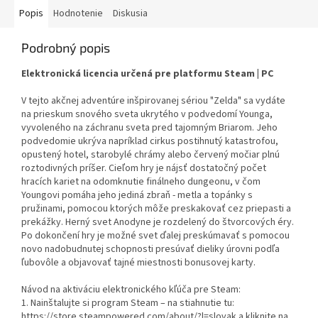
Popis
Hodnotenie
Diskusia
Podrobný popis
Elektronická licencia určená pre platformu Steam | PC
V tejto akčnej adventúre inšpirovanej sériou "Zelda" sa vydáte
na prieskum snového sveta ukrytého v podvedomí Younga,
vyvoleného na záchranu sveta pred tajomným Briarom. Jeho
podvedomie ukrýva napríklad cirkus postihnutý katastrofou,
opustený hotel, starobylé chrámy alebo červený močiar plnú
roztodivných príšer. Cieľom hry je nájsť dostatočný počet
hracích kariet na odomknutie finálneho dungeonu, v čom
Youngovi pomáha jeho jediná zbraň - metla a topánky s
pružinami, pomocou ktorých môže preskakovať cez priepasti a
prekážky. Herný svet Anodyne je rozdelený do štvorcových éry.
Po dokončení hry je možné svet ďalej preskúmavať s pomocou
novo nadobudnutej schopnosti presúvať dieliky úrovni podľa
ľubovôle a objavovať tajné miestnosti bonusovej karty.
Návod na aktiváciu elektronického kľúča pre Steam:
1. Nainštalujte si program Steam – na stiahnutie tu:
https://store.steampowered.com/about/?l=slovak a kliknite na