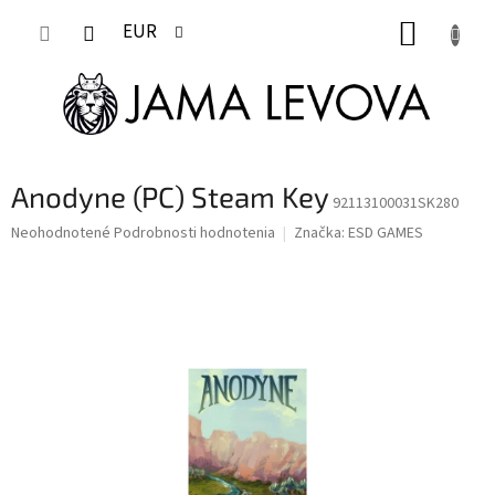
Prejsť
NÁKUP
na
EUR
obsah
KOŠÍK
Anodyne (PC) Steam Key
92113100031SK280
Priemerné
Neohodnotené
Podrobnosti hodnotenia
Značka:
ESD GAMES
hodnotenie
produktu
je
0,0
z
5
hviezdičiek.