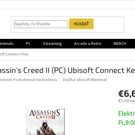
HĽADAŤ
intendo
PC
Streaming
Arcade a Retro
MERCH
soft Connect Key
ssin's Creed II (PC) Ubisoft Connect K
né
notené
Podrobnosti hodnotenia
Značka:
Ubisoft Montreal
nie
€6,
u
€5,40 b
Jednotk
Elektr
cena:
iek.
Pi,9:0