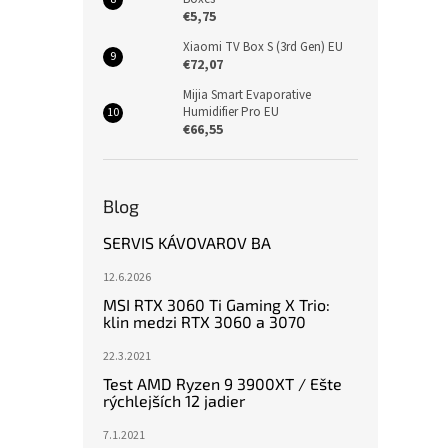
€5,75
Xiaomi TV Box S (3rd Gen) EU
€72,07
Mijia Smart Evaporative
Humidifier Pro EU
€66,55
Blog
SERVIS KÁVOVAROV BA
12.6.2026
MSI RTX 3060 Ti Gaming X Trio:
klin medzi RTX 3060 a 3070
22.3.2021
Test AMD Ryzen 9 3900XT / Ešte
rýchlejších 12 jadier
7.1.2021