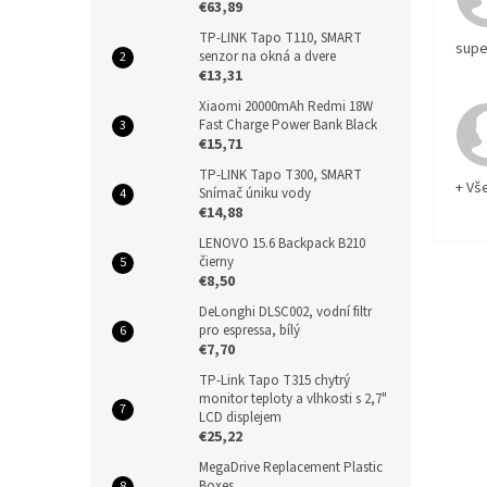
€63,89
TP-LINK Tapo T110, SMART
supe
senzor na okná a dvere
€13,31
Xiaomi 20000mAh Redmi 18W
Fast Charge Power Bank Black
€15,71
TP-LINK Tapo T300, SMART
+ Vš
Snímač úniku vody
€14,88
LENOVO 15.6 Backpack B210
čierny
€8,50
DeLonghi DLSC002, vodní filtr
pro espressa, bílý
€7,70
TP-Link Tapo T315 chytrý
monitor teploty a vlhkosti s 2,7"
LCD displejem
€25,22
MegaDrive Replacement Plastic
Boxes