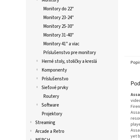
Monitory
Monitory do 22"
Monitory 23-24"
Monitory 25-30"
Monitory 31-40"
Monitory 41" a viac
Príslušenstvo pre monitory
Herné stoly, stoličky a kreslá
Popi
Komponenty
Príslušenstvo
Pod
Sieťové prvky
Assa
Routery
video
Software
Firen
Assa
Projektory
reso
Streaming
playe
Assas
Arcade a Retro
yet b