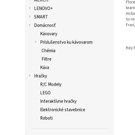
MERCH
Flor
lear
LENOVO+
Incl
SMART
to re
Frari
Domácnosť
Kávovary
Príslušenstvo ku kávovarom
Key 
Chémia
Filtre
Káva
Hračky
R/C Modely
LEGO
Interaktívne hračky
Elektronické stavebnice
Roboti