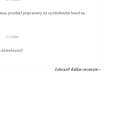
ena, produkt pripraveny na vyzdvihnutie hned na
.
Hodnotenie obchodu je 5 z 5 hviezdičiek.
7.7.2026
a ústretovosť
Zobraziť ďalšie recenzie