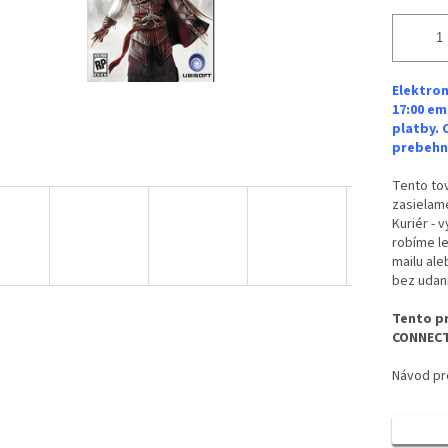
Elektron
17:00 em
platby. 
prebehne
Tento tov
zasielame
Kuriér - 
robíme le
mailu ale
bez udan
Tento pr
CONNECT
Návod pre