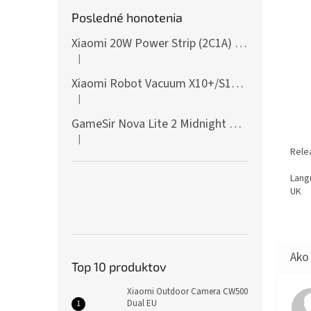
Posledné honotenia
Xiaomi 20W Power Strip (2C1A) EU
|
Hodnotenie produktu je 5 z 5 hviezdičiek.
Xiaomi Robot Vacuum X10+/S10+/X10/X20+ Side Brush
|
Hodnotenie produktu je 5 z 5 hviezdičiek.
GameSir Nova Lite 2 Midnight Gray
|
Hodnotenie produktu je 5 z 5 hviezdičiek.
Rele
Lang
UK
Top 10 produktov
Xiaomi Outdoor Camera CW500
Dual EU