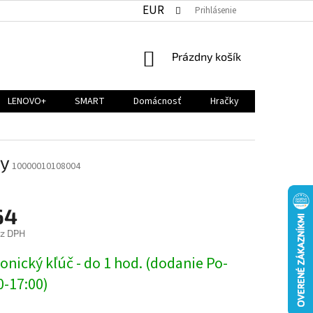
EUR
Prihlásenie
NÁKUPNÝ
Prázdny košík
KOŠÍK
LENOVO+
SMART
Domácnosť
Hračky
ey
10000010108004
64
ez DPH
ová
onický kľúč - do 1 hod. (dodanie Po-
0-17:00)