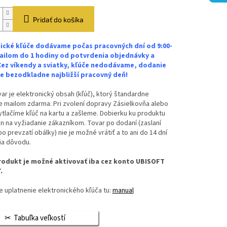
Pridať do košíka
ické kľúče dodávame počas pracovných dní od 9:00-
ailom do 1 hodiny od potvrdenia objednávky a
Cez víkendy a sviatky, kľúče nedodávame, dodanie
 bezodkladne najbližší pracovný deň!
ar je elektronický obsah (kľúč), ktorý štandardne
 mailom zdarma. Pri zvolení dopravy Zásielkovňa alebo
vytlačíme kľúč na kartu a zašleme. Dobierku ku produktu
n na vyžiadanie zákazníkom. Tovar po dodaní (zaslaní
bo prevzatí obálky) nie je možné vrátiť a to ani do 14 dní
ia dôvodu.
odukt je možné aktivovať iba cez konto UBISOFT
.
 uplatnenie elektronického kľúča tu:
manual
Tabuľka veľkostí