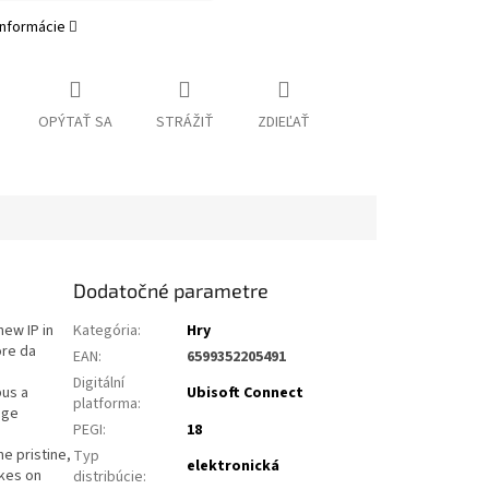
informácie
OPÝTAŤ SA
STRÁŽIŤ
ZDIEĽAŤ
Dodatočné parametre
new IP in
Kategória
:
Hry
ore da
EAN
:
6599352205491
Digitální
pus a
Ubisoft Connect
platforma
:
nge
PEGI
:
18
he pristine,
Typ
elektronická
akes on
distribúcie
: