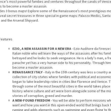
ence’s most powerful families and ventures throughout the canals of Venic
ns to become a master assassin.
udes 3 bonus maps! Explore some of the Renaissance's most prestigious 
veal secret treasures in three special in-game maps: Palazzo Medici, Santa
, and the Arsenal Shipyard.
Features
EZIO, A NEW ASSASSIN FOR A NEW ERA
- Ezio Auditore da Firenze 
Italian noble who will learn the ways of the assassins after his fami
betrayed and he looks to seek vengeance. He is a lady’s man, a fr
panache yet has a very human side to his personality. Through him
become a master assassin.
RENAISSANCE ITALY
- Italy in the 15th century was less a country 
collection of city-states where families with political and economi
began to take leadership roles in cities like Florence and Venice. T
through some of the most beautiful cities in the world takes place i
history where culture and art were born alongside some of the mos
stories of corruption, greed and murder.
A NEW-FOUND FREEDOM
- You will be able to perform missions w
want and how you want in this open-ended world that brings back 
running and adds elements such as swimming and even flying to t