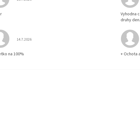
r
Vyhodna c
druhy den
Hodnotenie obchodu je 5 z 5 hviezdičiek.
14.7.2026
etko na 100%
+ Ochota 