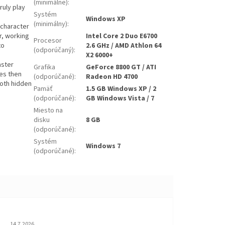
(minimálne)
:
ruly play
Systém
Windows XP
(minimálny)
:
 character
er, working
Intel Core 2 Duo E6700
Procesor
to
2.6 GHz / AMD Athlon 64
(odporúčaný)
:
X2 6000+
aster
Grafika
GeForce 8800 GT / ATI
es then
(odporúčané)
:
Radeon HD 4700
oth hidden
Pamäť
1.5 GB Windows XP / 2
(odporúčané)
:
GB Windows Vista / 7
Miesto na
disku
8 GB
(odporúčané)
:
Systém
Windows 7
(odporúčané)
:
Hodnotenie obchodu je 5 z 5 hviezdičiek.
14.7.2026