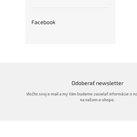
Facebook
Odoberať newsletter
Vložte svoj e-mail a my Vám budeme zasielať informácie o 
na našom e-shope.
Z
á
p