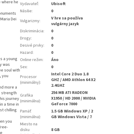
e where he
Vydavateľ
:
Ubisoft
Násilie
:
0
monuments
V hre sa používa
 Maria Dei
Vulgarizmy
:
vulgárny jazyk
Diskriminácia
:
0
Drogy
:
0
Desivé prvky
:
0
Hazard
:
0
is a young
Online režim
:
Áno
ly was
Sex
:
0
ee soul with
Intel Core 2 Duo 1.8
, you
Procesor
GHZ / AMD Athlon 64 X2
(minimálny)
:
2.4GHZ
and more a
256 MB ATI RADEON
c strength
Grafika
X1950 / HD 2000 / NVIDIA
his journey
(minimálna)
:
GeForce 7000
n a time in
t chilling
Pamäť
1.5 GB Windows XP / 2
(minimálna)
:
GB Windows Vista / 7
hen you
Miesto na
free-
disku
8 GB
he