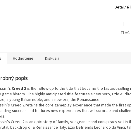
Detailné 
TLAČ
s
Hodnotenie
Diskusia
robný popis
ssin’s Creed 2
is the follow-up to the title that became the fastest-selling 
 game history. The highly anticipated title features a new hero, Ezio Audit
ze, a young Italian noble, and a new era, the Renaissance.
ssin’s Creed 2 retains the core gameplay experience that made the first o
unding success and features new experiences that will surprise and challe
rs.
sin’s Creed 2 is an epic story of family, vengeance and conspiracy set in t
rutal, backdrop of a Renaissance Italy. Ezio befriends Leonardo da Vinci, t