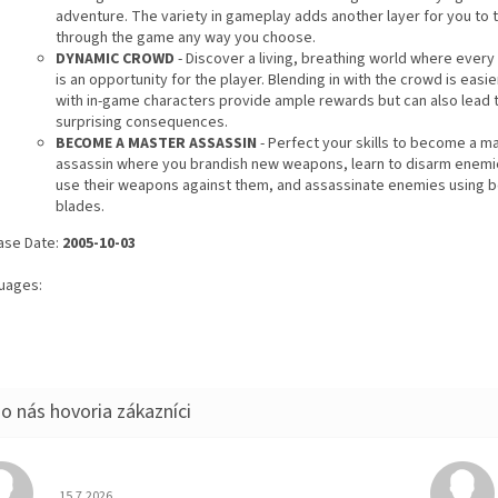
adventure. The variety in gameplay adds another layer for you to t
through the game any way you choose.
DYNAMIC CROWD
- Discover a living, breathing world where every
is an opportunity for the player. Blending in with the crowd is easi
with in-game characters provide ample rewards but can also lead 
surprising consequences.
BECOME A MASTER ASSASSIN
- Perfect your skills to become a m
assassin where you brandish new weapons, learn to disarm enemi
use their weapons against them, and assassinate enemies using b
blades.
ase Date:
2005-10-03
uages:
Hodnotenie obchodu je 5 z 5 hviezdičiek.
15.7.2026