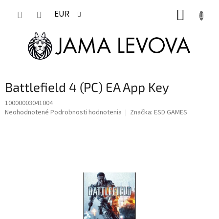
Prejsť
NÁKUP
na
EUR
obsah
KOŠÍK
Battlefield 4 (PC) EA App Key
10000003041004
Priemerné
Neohodnotené
Podrobnosti hodnotenia
Značka:
ESD GAMES
hodnotenie
produktu
je
0,0
z
5
hviezdičiek.