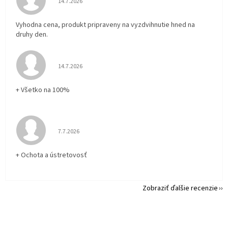
14.7.2026
Vyhodna cena, produkt pripraveny na vyzdvihnutie hned na
druhy den.
Hodnotenie obchodu je 5 z 5 hviezdičiek.
14.7.2026
+ Všetko na 100%
Hodnotenie obchodu je 5 z 5 hviezdičiek.
7.7.2026
+ Ochota a ústretovosť
Zobraziť ďalšie recenzie