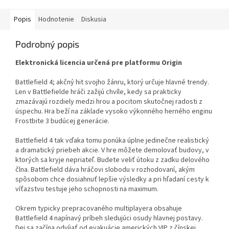
Popis
Hodnotenie
Diskusia
Podrobný popis
Elektronická licencia určená pre platformu Origin
Battlefield 4; akčný hit svojho žánru, ktorý určuje hlavné trendy.
Len v Battlefielde hráči zažijú chvíle, kedy sa prakticky
zmazávajú rozdiely medzi hrou a pocitom skutočnej radosti z
úspechu. Hra beží na základe vysoko výkonného herného enginu
Frostbite 3 budúcej generácie.
Battlefield 4 tak vďaka tomu ponúka úplne jedinečne realistický
a dramatický priebeh akcie. V hre môžete demolovať budovy, v
ktorých sa kryje nepriateľ. Budete veliť útoku z zadku delového
člna. Battlefield dáva hráčovi slobodu v rozhodovaní, akým
spôsobom chce dosiahnuť lepšie výsledky a pri hľadaní cesty k
víťazstvu testuje jeho schopnosti na maximum.
Okrem typicky prepracovaného multiplayera obsahuje
Battlefield 4 napínavý príbeh sledujúci osudy hlavnej postavy.
Dej sa začína odvíjať od evakuácie amerických VIP z čínskej