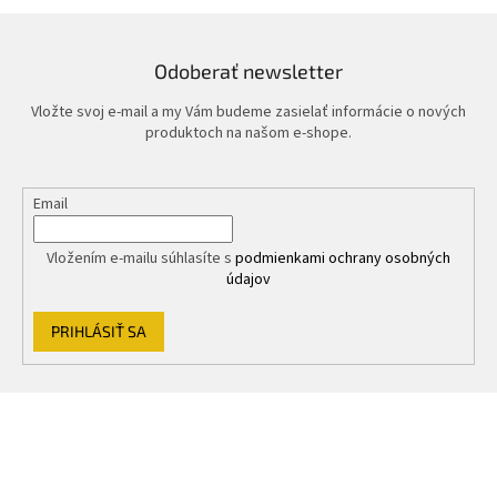
Odoberať newsletter
Vložte svoj e-mail a my Vám budeme zasielať informácie o nových
produktoch na našom e-shope.
Email
Vložením e-mailu súhlasíte s
podmienkami ochrany osobných
údajov
PRIHLÁSIŤ SA
Z
á
p
ä