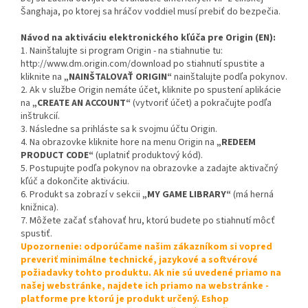
Šanghaja, po ktorej sa hráčov voddiel musí prebiť do bezpečia.
Návod na aktiváciu elektronického kľúča pre Origin (EN):
1. Nainštalujte si program Origin - na stiahnutie tu:
http://www.dm.origin.com/download po stiahnutí spustite a
kliknite na
„NAINŠTALOVAŤ ORIGIN“
nainštalujte podľa pokynov.
2. Ak v službe Origin nemáte účet, kliknite po spustení aplikácie
na
„CREATE AN ACCOUNT“
(vytvoriť účet) a pokračujte podľa
inštrukcií.
3. Následne sa prihláste sa k svojmu účtu Origin.
4. Na obrazovke kliknite hore na menu Origin na
„REDEEM
PRODUCT CODE“
(uplatniť produktový kód).
5. Postupujte podľa pokynov na obrazovke a zadajte aktivačný
kľúč a dokončite aktiváciu.
6. Produkt sa zobrazí v sekcii
„MY GAME LIBRARY“
(má herná
knižnica).
7. Môžete začať sťahovať hru, ktorú budete po stiahnutí môcť
spustiť.
Upozornenie: odporúčame našim zákazníkom si vopred
preveriť minimálne technické, jazykové a softvérové
požiadavky tohto produktu. Ak nie sú uvedené priamo na
našej webstránke, najdete ich priamo na webstránke -
platforme pre ktorú je produkt určený. Eshop