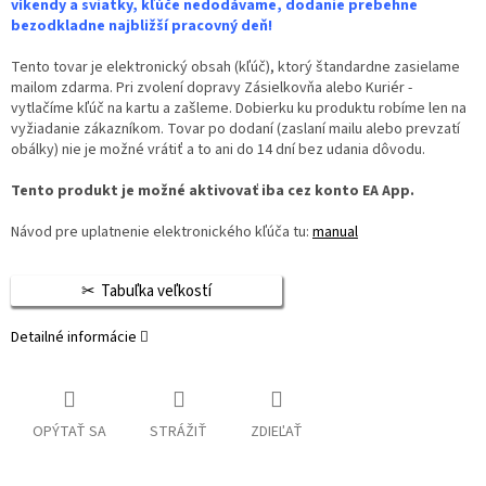
víkendy a sviatky, kľúče nedodávame, dodanie prebehne
bezodkladne najbližší pracovný deň!
Tento tovar je elektronický obsah (kľúč), ktorý štandardne zasielame
mailom zdarma. Pri zvolení dopravy Zásielkovňa alebo Kuriér -
vytlačíme kľúč na kartu a zašleme. Dobierku ku produktu robíme len na
vyžiadanie zákazníkom. Tovar po dodaní (zaslaní mailu alebo prevzatí
obálky) nie je možné vrátiť a to ani do 14 dní bez udania dôvodu.
Tento produkt je možné aktivovať iba cez konto EA App.
Návod pre uplatnenie elektronického kľúča tu:
manual
Tabuľka veľkostí
Detailné informácie
OPÝTAŤ SA
STRÁŽIŤ
ZDIEĽAŤ