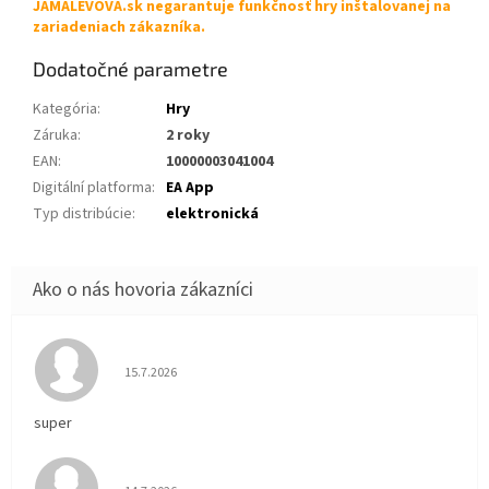
JAMALEVOVA.sk negarantuje funkčnosť hry inštalovanej na
zariadeniach zákazníka.
Dodatočné parametre
Kategória
:
Hry
Záruka
:
2 roky
EAN
:
10000003041004
Digitální platforma
:
EA App
Typ distribúcie
:
elektronická
Hodnotenie obchodu je 5 z 5 hviezdičiek.
15.7.2026
super
Hodnotenie obchodu je 5 z 5 hviezdičiek.