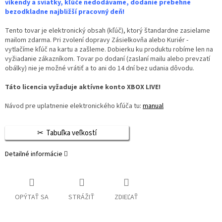
víkendy a sviatky, kľúče nedodávame, dodanie prebehne
bezodkladne najbližší pracovný deň!
Tento tovar je elektronický obsah (kľúč), ktorý štandardne zasielame
mailom zdarma. Pri zvolení dopravy Zásielkovňa alebo Kuriér -
vytlačíme kľúč na kartu a zašleme. Dobierku ku produktu robíme len na
vyžiadanie zákazníkom. Tovar po dodaní (zaslaní mailu alebo prevzatí
obálky) nie je možné vrátiť a to ani do 14 dní bez udania dôvodu.
Táto licencia vyžaduje aktívne konto XBOX LIVE!
Návod pre uplatnenie elektronického kľúča tu:
manual
Tabuľka veľkostí
Detailné informácie
OPÝTAŤ SA
STRÁŽIŤ
ZDIEĽAŤ