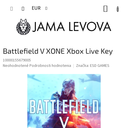
Prejsť
NÁKUP
na
EUR
obsah
KOŠÍK
Battlefield V XONE Xbox Live Key
10000155679005
Priemerné
Neohodnotené
Podrobnosti hodnotenia
Značka:
ESD GAMES
hodnotenie
produktu
je
0,0
z
5
hviezdičiek.