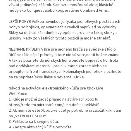
získať jedinečný zážitok. Samozrejmosťou sú ale aj klasické
módy ako Conquest alebo kooperatívne Combined Arms.
LEPŠÍ POHYB Veľkou novinkou je fyzika jednotlivých postáv a ich
pohyb po bojisku, opevneniach a reakcii napríklad na výbuchy.
Sklzy sa dočkali zásadného vylepšenia, rovnako tak aj skoky a
úskoky, kedy zo všetkých týchto pozícií je možné strieľať.
NEZNÁME PRÍBEHY V hre pre jedného hráča sa švédske štúdio
DICE snažilo nájsť príbehy, ktoré nie sú verejnosti bežne známe.
A tak sa pozriete do nórskych hôr a budete bojovať o kontrolu
nad dodávkami materiálu pre nukleárne zbrane alebo sa
pripojíte na front francúzskych koloniálnych jednotiek a ocitnete
sa za nepriateľskou líniou v severnej Afrike.
Návod na aktiváciu elektronického kľúča pre Xbox Live
Web Xbox:
1. Kľúč je možné zadať priamo na stránkach Xbox tu
https://redeem.microsoft.com/ je nutné sa prihlásiť.
2. Ak nemáte ešte Xbox Live účet je potrebné si založiť kliknutím
na „VYTVORTE SI HO!“
3. Prihláste sa k svojmu účtu.
4. Zadajte aktivačný kľúč a potvrďte.