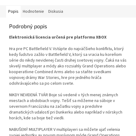
Popis
Hodnotenie
Diskusia
Podrobný popis
Elektronická licencia určená pre platformu XBOX
Hra pre PC Battlefield V. Vstúpte do najväčšieho konlifktu, ktorý
kedy ľudstvo zažilo v Battlefield V, ktorý sa vracia ku koreňom
série do nikdy nevidenej časti druhej svetovej vojny. Čaká na vás
skvelý multiplayer a módy ako rozsiahly Grand Operations alebo
kooperatívne Combined Arms alebo sa staňte svedkami
vojnovej drámy War Stories, hre pre jedného hráča
odohrávajúceho sa po celom svete.
NIKDY NEVIDENÁ TVÁR Boje sú vedené v tých menej známych
miestach a obdobiach vojny. Tešiť sa môžeme na súboje v
severnom Francúzsku na začiatku vojny a predohre
dramatických udalostí pri Dunkerku alebo napríklad v nórskych
horách, kde sa boje tiež viedli.
NABUŠENÝ MULTIPLAYER V multiplayeri sa môžete ujať velenia
svojej jednotky av novom masívnom móde Grand Operations