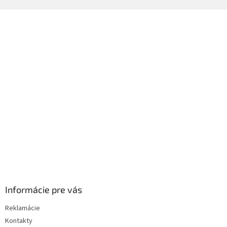
Z
á
p
ä
t
i
e
Informácie pre vás
Reklamácie
Kontakty