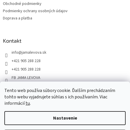
Obchodné podmienky
Podmienky ochrany osobných údajov
Doprava a platba
Kontakt
info
@
jamalevova.sk
+421 905 288 228
+421 905 288 228
FB JAMA LEVOVA
jama_levova
Tento web používa súbory cookie. Ďalším prechádzaním
JamaLevova
tohto webu vyjadrujete súhlas s ich používaním. Viac
+421905288228
informácií
tu
.
Nastavenie
Vážení zákazníci, z dôvodu dovoleniek môže v tomto období