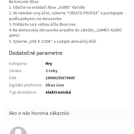
Na konzole Xbox:
1. Stlačte na ovládači Xbox „GUIDE“ tlačidlo
2. Ak nemáte svoj účet, vyberte “CREATE PROFILE” a postupujte
podľa pokynov na obrazovke.
3. Prihláste sa k vášmu účtu Xbox Live.
4. Na domovskej obrazovke prejdite do záložky „GAMES ALEBO
APPS“
5. Vyberte „USE A CODE“ a zadajte aktivačný kľúč.
Dodatočné parametre
Kategória
:
Hry
Záruka
:
2 roky
EAN
:
10000155679005
Digitální platforma
:
Xbox Live
Typ distribúcie
:
elektronická