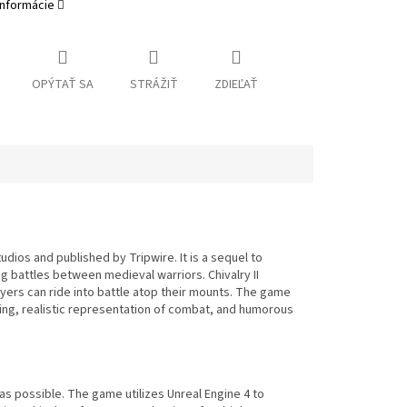
informácie
OPÝTAŤ SA
STRÁŽIŤ
ZDIEĽAŤ
dios and published by Tripwire. It is a sequel to
g battles between medieval warriors. Chivalry II
yers can ride into battle atop their mounts. The game
ghting, realistic representation of combat, and humorous
as possible. The game utilizes Unreal Engine 4 to