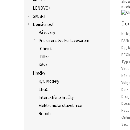
MERCH
show 
mode
LENOVO+
SMART
Dod
Domácnosť
Kávovary
Kate
Príslušenstvo ku kávovarom
EAN
:
Digit
Chémia
PEGI
:
Filtre
Typ 
Káva
Vyda
Hračky
Násil
R/C Modely
Vulg
LEGO
Diskr
Drog
Interaktívne hračky
Desi
Elektronické stavebnice
Haza
Roboti
Onli
Sex
: