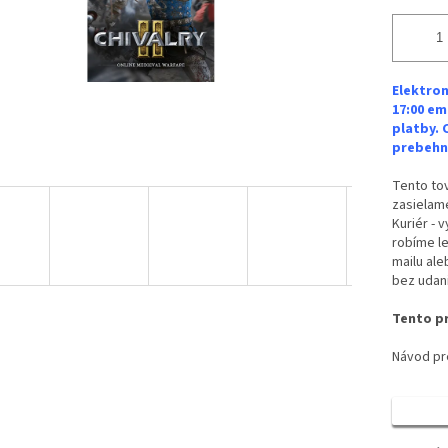
Elektron
17:00 em
platby. 
prebehne
Tento tov
zasielame
Kuriér - 
robíme le
mailu ale
bez udan
Tento pr
Návod pre