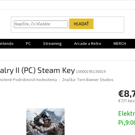
HĽADAŤ
intendo
PC
Streaming
Arcade a Retro
MERCH
alry II (PC) Steam Key
10000195130019
né
notené
Podrobnosti hodnotenia
Značka:
Torn Banner Studios
nie
€8,
u
€7,11 be
Jednotk
Elektr
cena:
iek.
Pi,9:0