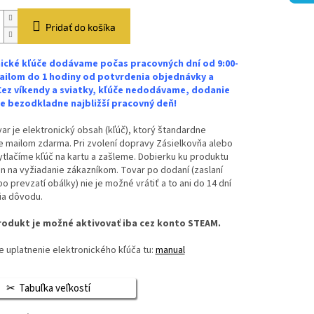
Pridať do košíka
ické kľúče dodávame počas pracovných dní od 9:00-
ailom do 1 hodiny od potvrdenia objednávky a
Cez víkendy a sviatky, kľúče nedodávame, dodanie
 bezodkladne najbližší pracovný deň!
ar je elektronický obsah (kľúč), ktorý štandardne
 mailom zdarma. Pri zvolení dopravy Zásielkovňa alebo
vytlačíme kľúč na kartu a zašleme. Dobierku ku produktu
n na vyžiadanie zákazníkom. Tovar po dodaní (zaslaní
bo prevzatí obálky) nie je možné vrátiť a to ani do 14 dní
ia dôvodu.
odukt je možné aktivovať iba cez konto STEAM.
 uplatnenie elektronického kľúča tu:
manual
Tabuľka veľkostí