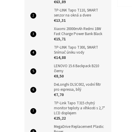
€63,89
TP-LINK Tapo T110, SMART
senzor na okná a dvere
€13,31
Xiaomi 20000mAh Redmi 18W
Fast Charge Power Bank Black
€15,71
TP-LINK Tapo T300, SMART
Snímač úniku vody
€14,88
LENOVO 15.6 Backpack B210
čierny
€8,50
DeLonghi DLSC002, vodní filtr
pro espressa, bílý
€7,70
TP-Link Tapo T315 chytrý
monitor teploty a vlhkosti s 2,7"
LCD displejem
€25,22
MegaDrive Replacement Plastic
Boxes