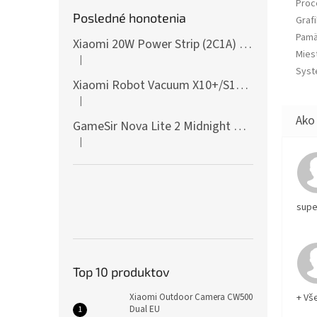
Proc
Posledné honotenia
Grafi
Pamä
Xiaomi 20W Power Strip (2C1A) EU
Mies
|
Hodnotenie produktu je 5 z 5 hviezdičiek.
Syst
Xiaomi Robot Vacuum X10+/S10+/X10/X20+ Side Brush
|
Hodnotenie produktu je 5 z 5 hviezdičiek.
GameSir Nova Lite 2 Midnight Gray
|
Hodnotenie produktu je 5 z 5 hviezdičiek.
supe
Top 10 produktov
Xiaomi Outdoor Camera CW500
+ Vš
Dual EU