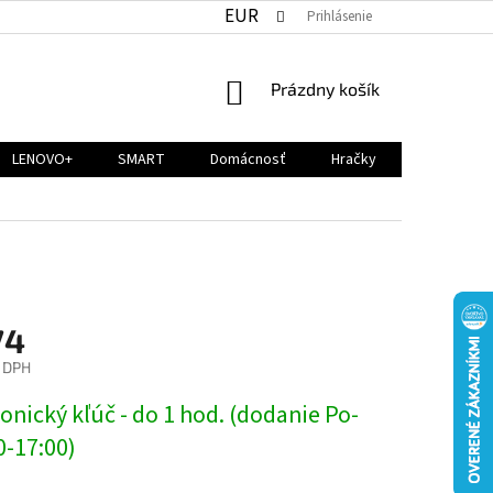
EUR
Prihlásenie
NÁKUPNÝ
Prázdny košík
KOŠÍK
LENOVO+
SMART
Domácnosť
Hračky
74
z DPH
ová
onický kľúč - do 1 hod. (dodanie Po-
0-17:00)