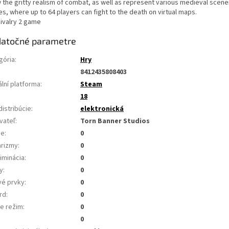
the gritty realism of combat, as well as represent various medieval scenerie
s, where up to 64 players can fight to the death on virtual maps.
atočné parametre
gória
:
Hry
8412435808403
ální platforma
:
Steam
18
distribúcie
:
elektronická
vateľ
:
Torn Banner Studios
ie
:
0
arizmy
:
0
iminácia
:
0
y
:
0
vé prvky
:
0
rd
:
0
ne režim
:
0
0