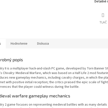
Detailné 
TLAČ
s
Hodnotenie
Diskusia
robný popis
lry II is a multiplayer hack-and-slash PC game, developed by Torn Banner Stu
s Chivalry: Medieval Warfare, which was based on a Half-Life 2 mod featurin
oduces new gameplay mechanics, including cavalry charges, in which the pla
et with positive initial reception; the critics praised the epic scale of fi
rences that the player could witness during the battle.
ieval warfare gameplay mechanics
alry 2 game focuses on representing medieval battles with as many details 