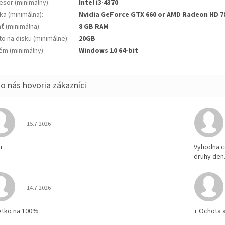
esor (minimálny)
:
Intel i3-4370
ka (minimálna)
:
Nvidia GeForce GTX 660 or AMD Radeon HD 7
ť (minimálna)
:
8 GB RAM
to na disku (minimálne)
:
20GB
ém (minimálny)
:
Windows 10 64-bit
Hodnotenie obchodu je 5 z 5 hviezdičiek.
15.7.2026
r
Vyhodna c
druhy den
Hodnotenie obchodu je 5 z 5 hviezdičiek.
14.7.2026
etko na 100%
+ Ochota 