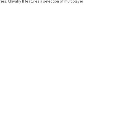
s. Chivalry II features a selection of multiplayer