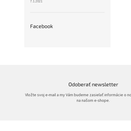
7.1.2021
Facebook
Odoberať newsletter
Vložte svoj e-mail a my Vám budeme zasielať informácie o 
na našom e-shope.
Z
á