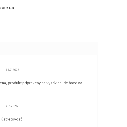
870 2 GB
Hodnotenie obchodu je 5 z 5 hviezdičiek.
14.7.2026
ena, produkt pripraveny na vyzdvihnutie hned na
.
Hodnotenie obchodu je 5 z 5 hviezdičiek.
7.7.2026
a ústretovosť