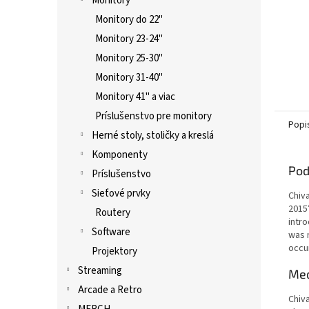
Monitory
Monitory do 22"
Monitory 23-24"
Monitory 25-30"
Monitory 31-40"
Monitory 41" a viac
Príslušenstvo pre monitory
Popi
Herné stoly, stoličky a kreslá
Komponenty
Pod
Príslušenstvo
Sieťové prvky
Chiva
2015’
Routery
intr
Software
was m
occur
Projektory
Streaming
Med
Arcade a Retro
Chiv