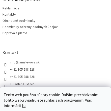
Reklamácie
Kontakty
Obchodné podmienky
Podmienky ochrany osobných údajov
Doprava a platba
Kontakt
info
@
jamalevova.sk
+421 905 288 228
+421 905 288 228
FB JAMA LEVOVA
jama_levova
Tento web používa súbory cookie. Ďalším prechádzaním
JamaLevova
tohto webu vyjadrujete súhlas s ich používaním. Viac
+421905288228
informácií
tu
.