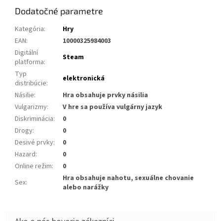
Dodatočné parametre
Kategória
:
Hry
EAN
:
10000325984003
Digitální
Steam
platforma
:
Typ
elektronická
distribúcie
:
Násilie
:
Hra obsahuje prvky násilia
Vulgarizmy
:
V hre sa používa vulgárny jazyk
Diskriminácia
:
0
Drogy
:
0
Desivé prvky
:
0
Hazard
:
0
Online režim
:
0
Hra obsahuje nahotu, sexuálne chovanie
Sex
:
alebo narážky