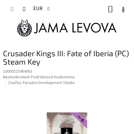
Prejsť
NÁKUP
na
EUR
obsah
KOŠÍK
Crusader Kings III: Fate of Iberia (PC)
Steam Key
10000325984003
Priemerné
Neohodnotené
Podrobnosti hodnotenia
hodnotenie
Značka:
Paradox Development Studio
produktu
je
0,0
z
5
hviezdičiek.