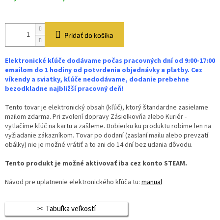
Pridať do košíka
Elektronické kľúče dodávame počas pracovných dní od 9:00-17:00
emailom do 1 hodiny od potvrdenia objednávky a platby. Cez
víkendy a sviatky, kľúče nedodávame, dodanie prebehne
bezodkladne najbližší pracovný deň!
Tento tovar je elektronický obsah (kľúč), ktorý štandardne zasielame
mailom zdarma. Pri zvolení dopravy Zásielkovňa alebo Kuriér -
vytlačíme kľúč na kartu a zašleme. Dobierku ku produktu robíme len na
vyžiadanie zákazníkom. Tovar po dodaní (zaslaní mailu alebo prevzatí
obálky) nie je možné vrátiť a to ani do 14 dní bez udania dôvodu.
Tento produkt je možné aktivovať iba cez konto STEAM.
Návod pre uplatnenie elektronického kľúča tu:
manual
Tabuľka veľkostí