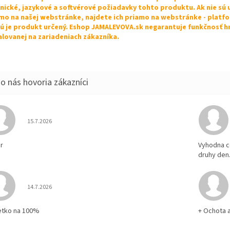
nické, jazykové a softvérové požiadavky tohto produktu. Ak nie sú
mo na našej webstránke, najdete ich priamo na webstránke - platf
ú je produkt určený. Eshop JAMALEVOVA.sk negarantuje funkčnosť h
alovanej na zariadeniach zákazníka.
Hodnotenie obchodu je 5 z 5 hviezdičiek.
15.7.2026
r
Vyhodna c
druhy den
Hodnotenie obchodu je 5 z 5 hviezdičiek.
14.7.2026
etko na 100%
+ Ochota 