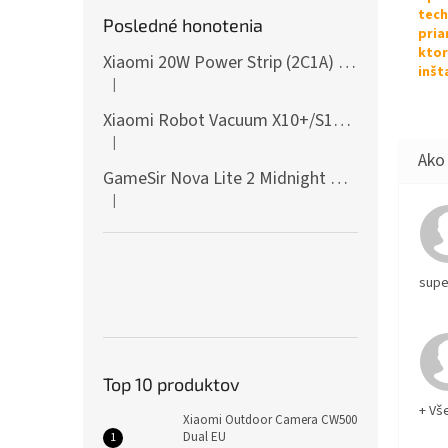
tech
Posledné honotenia
pria
ktor
Xiaomi 20W Power Strip (2C1A) EU
inšt
|
Hodnotenie produktu je 5 z 5 hviezdičiek.
Xiaomi Robot Vacuum X10+/S10+/X10/X20+ Side Brush
|
Hodnotenie produktu je 5 z 5 hviezdičiek.
GameSir Nova Lite 2 Midnight Gray
|
Hodnotenie produktu je 5 z 5 hviezdičiek.
supe
Top 10 produktov
+ Vš
Xiaomi Outdoor Camera CW500
Dual EU