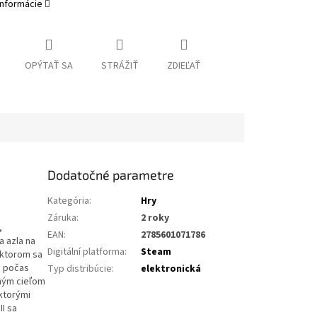
informácie
OPÝTAŤ SA
STRÁŽIŤ
ZDIEĽAŤ
Dodatočné parametre
Kategória
:
Hry
Záruka
:
2 roky
,
EAN
:
2785601071786
a azla na
Digitální platforma
:
Steam
 ktorom sa
a počas
Typ distribúcie
:
elektronická
vným cieľom
ktorými
I sa