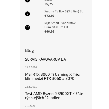
€5,75
Xiaomi TV Box S (3rd Gen) EU
€72,07
Mijia Smart Evaporative
Humidifier Pro EU
€66,55
Blog
SERVIS KÁVOVAROV BA
12.6.2026
MSI RTX 3060 Ti Gaming X Trio:
klin medzi RTX 3060 a 3070
22.3.2021
Test AMD Ryzen 9 3900XT / Ešte
rýchlejších 12 jadier
7.1.2021