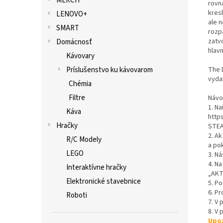
MERCH
rovn
kres
LENOVO+
ale 
SMART
rozp
zatv
Domácnosť
hlav
Kávovary
Príslušenstvo ku kávovarom
The D
vyda
Chémia
Filtre
Návo
1. Na
Káva
http
Hračky
STEA
2. A
R/C Modely
a po
LEGO
3. Ná
4. Na
Interaktívne hračky
„AKT
Elektronické stavebnice
5. P
6. Pr
Roboti
7. V
8. V 
Upoz