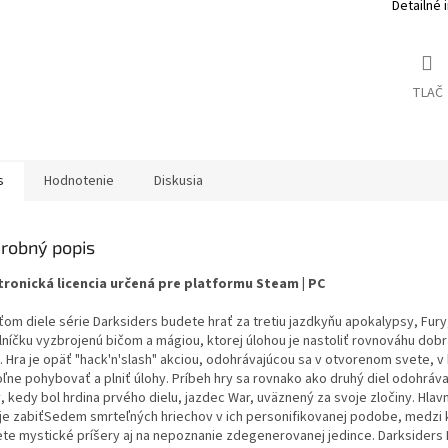
Detailné 
TLAČ
s
Hodnotenie
Diskusia
robný popis
tronická licencia určená pre platformu Steam | PC
eťom diele série Darksiders budete hrať za tretiu jazdkyňu apokalypsy, Fury
lníčku vyzbrojenú bičom a mágiou, ktorej úlohou je nastoliť rovnováhu dobr
. Hra je opäť "hack'n'slash" akciou, odohrávajúcou sa v otvorenom svete, v
oľne pohybovať a plniť úlohy. Príbeh hry sa rovnako ako druhý diel odohráv
, kedy bol hrdina prvého dielu, jazdec War, uväznený za svoje zločiny. Hla
 je zabiťSedem smrteľných hriechov v ich personifikovanej podobe, medzi 
ete mystické príšery aj na nepoznanie zdegenerovanej jedince. Darksiders II