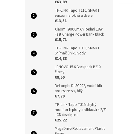
€63,89
TP-LINK Tapo T110, SMART
senzor na okná a dvere
€13,31
Xiaomi 20000mAh Redmi 18W
Fast Charge Power Bank Black
€15,71
TP-LINK Tapo T300, SMART
Snímač úniku vody
€14,88
LENOVO 15.6 Backpack B210
čierny
€8,50
DeLonghi DLSC002, vodní filtr
pro espressa, bílý
€7,70
TP-Link Tapo T315 chytrý
monitor teploty a vlhkosti s 2,7"
LCD displejem
€25,22
MegaDrive Replacement Plastic
Boxes