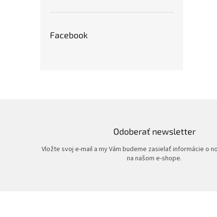
Facebook
Odoberať newsletter
Vložte svoj e-mail a my Vám budeme zasielať informácie o 
na našom e-shope.
Z
á
p