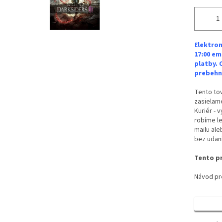
Elektron
17:00 em
platby. 
prebehne
Tento tov
zasielame
Kuriér - 
robíme le
mailu ale
bez udan
Tento pr
Návod pre