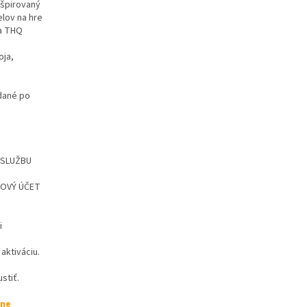
nšpirovaný
lov na hre
va THQ
o
oja,
ydané po
Ť SLUŽBU
 NOVÝ ÚČET
i
aktiváciu.
stiť.
lne