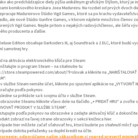
ako ako predchádzajúce diely pýšia unikátnym grafickým štýlom, ktorý je i
bami komiksového kresliara Joea Madureiru. Na rozdiel od prvých dvoch die
nepracuje Madureirovo štúdio Vigil Games, ktoré sa po krachu vydavateľst
adlo, ale nové štúdio Gunfire Games, v ktorom nájdete množstvo členov z
orených Vigil Games. Nejde pritom o nejakých radovýchčlenov, ale šéfa výv
ného producenta a ďalšie.
eluxe Edition obsahuje Darksiders III, aj Soundtrack a 2 DLC, ktoré budú v
ní samotnej hry.
d na aktiváciu elektronického kľúča pre Steam:
inštalujte si program Steam – na stiahnutie tu:
s://store.steampowered.com/about/?l=slovak a kliknite na „NAINŠTALOVA
M“.
k v službe Steam nemáte účet, kliknite po spustení aplikácie na „VYTVORIŤ
kračujte podľa pokynov.
sledne sa prihláste sa k svojmu účtu v službe Steam.
 obrazovke Steamu kliknite vľavo dole na tlačidlo „+ PRIDAŤ HRU“ a zvoľte s
IVOVAŤ PRODUKT V SLUŽBE STEAM“.
ostupujte podľa pokynov na obrazovke a zadajte aktivačný kľúč a dokončite 
odukt zobrazí na ľavej strane obrazovky v sekcii knižnica hier.
 prípade hier môžete začať sťahovať hru, ktorú budete po stiahnutí môcť spu
prípade dobitia peňaženky sa doplní kredit na účte.
ornenie: odporúčame našim zákazníkom si vopred preveriť minimá