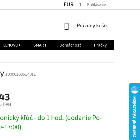
EUR
Prihlásenie
NÁKUPNÝ
Prázdny košík
KOŠÍK
LENOVO+
SMART
Domácnosť
Hračky
ey
10000169514011
,43
z DPH
ová
onický kľúč - do 1 hod. (dodanie Po-
0-17:00)