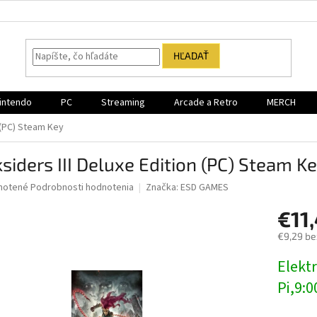
HĽADAŤ
intendo
PC
Streaming
Arcade a Retro
MERCH
n (PC) Steam Key
siders III Deluxe Edition (PC) Steam K
né
notené
Podrobnosti hodnotenia
Značka:
ESD GAMES
nie
€11
u
€9,29 be
Jednotk
Elektr
cena:
iek.
Pi,9:0