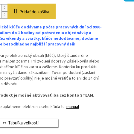
Pridať do košíka
ické kľúče dodávame počas pracovných dní od 9:00-
ailom do 1 hodiny od potvrdenia objednávky a
Cez víkendy a sviatky, kľúče nedodávame, dodanie
 bezodkladne najbližší pracovný deň!
ar je elektronický obsah (kľúč), ktorý štandardne
 mailom zdarma. Pri zvolení dopravy Zásielkovňa alebo
vytlačíme kľúč na kartu a zašleme. Dobierku ku produktu
n na vyžiadanie zákazníkom. Tovar po dodaní (zaslaní
bo prevzatí obálky) nie je možné vrátiť a to ani do 14 dní
ia dôvodu.
odukt je možné aktivovať iba cez konto STEAM.
 uplatnenie elektronického kľúča tu:
manual
Tabuľka veľkostí