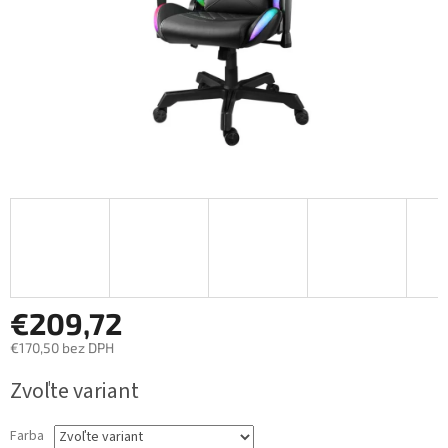
€209,72
€170,50 bez DPH
Jednotková
Zvoľte variant
cena:
Farba