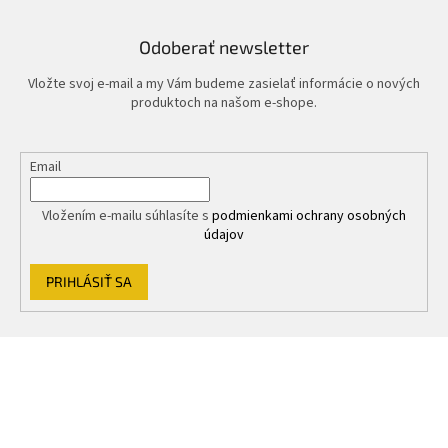
Odoberať newsletter
Vložte svoj e-mail a my Vám budeme zasielať informácie o nových
produktoch na našom e-shope.
Email
Vložením e-mailu súhlasíte s
podmienkami ochrany osobných
údajov
PRIHLÁSIŤ SA
Z
á
p
ä
t