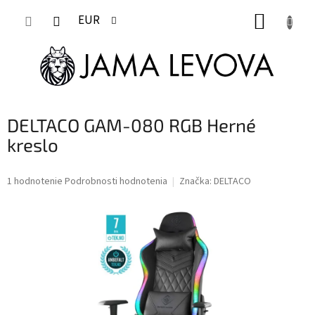
Prejsť
NÁKUP
na
EUR
obsah
KOŠÍK
DELTACO GAM-080 RGB Herné
kreslo
Priemerné
1 hodnotenie
Podrobnosti hodnotenia
Značka:
DELTACO
hodnotenie
produktu
je
5,0
z
5
hviezdičiek.