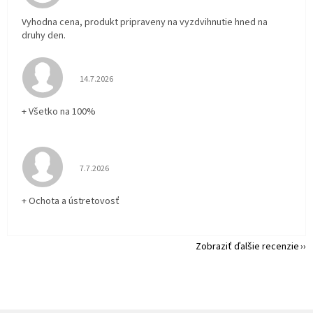
Vyhodna cena, produkt pripraveny na vyzdvihnutie hned na
druhy den.
Hodnotenie obchodu je 5 z 5 hviezdičiek.
14.7.2026
+ Všetko na 100%
Hodnotenie obchodu je 5 z 5 hviezdičiek.
7.7.2026
+ Ochota a ústretovosť
Zobraziť ďalšie recenzie