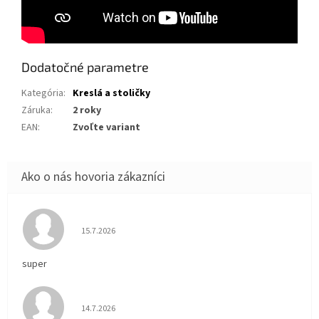
Dodatočné parametre
Kategória
:
Kreslá a stoličky
Záruka
:
2 roky
EAN
:
Zvoľte variant
Hodnotenie obchodu je 5 z 5 hviezdičiek.
15.7.2026
super
Hodnotenie obchodu je 5 z 5 hviezdičiek.
14.7.2026