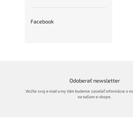
Facebook
Odoberať newsletter
Vložte svoj e-mail a my Vám budeme zasielať informácie o 
na našom e-shope.
Z
á
p