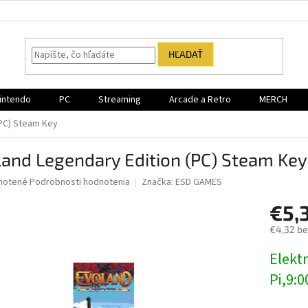
HĽADAŤ
intendo
PC
Streaming
Arcade a Retro
MERCH
(PC) Steam Key
and Legendary Edition (PC) Steam Key
né
notené
Podrobnosti hodnotenia
Značka:
ESD GAMES
nie
€5,
u
€4,32 b
Jednotk
Elektr
cena:
iek.
Pi,9:0