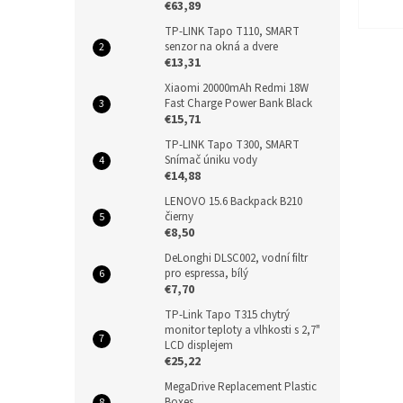
€63,89
TP-LINK Tapo T110, SMART
senzor na okná a dvere
€13,31
Xiaomi 20000mAh Redmi 18W
Fast Charge Power Bank Black
€15,71
TP-LINK Tapo T300, SMART
Snímač úniku vody
€14,88
LENOVO 15.6 Backpack B210
čierny
€8,50
DeLonghi DLSC002, vodní filtr
pro espressa, bílý
€7,70
TP-Link Tapo T315 chytrý
monitor teploty a vlhkosti s 2,7"
LCD displejem
€25,22
MegaDrive Replacement Plastic
Boxes