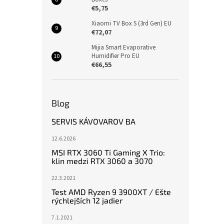
€5,75
Xiaomi TV Box S (3rd Gen) EU
€72,07
Mijia Smart Evaporative
Humidifier Pro EU
€66,55
Blog
SERVIS KÁVOVAROV BA
12.6.2026
MSI RTX 3060 Ti Gaming X Trio:
klin medzi RTX 3060 a 3070
22.3.2021
Test AMD Ryzen 9 3900XT / Ešte
rýchlejších 12 jadier
7.1.2021