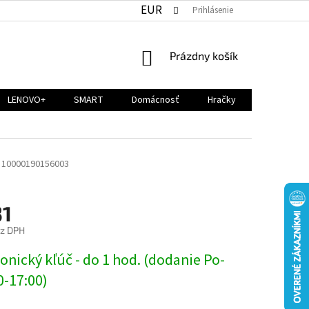
EUR
Prihlásenie
NÁKUPNÝ
Prázdny košík
KOŠÍK
LENOVO+
SMART
Domácnosť
Hračky
10000190156003
31
ez DPH
ová
onický kľúč - do 1 hod. (dodanie Po-
0-17:00)