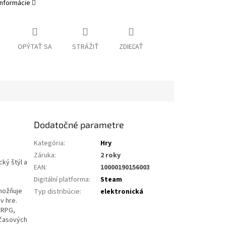
informácie
OPÝTAŤ SA
STRÁŽIŤ
ZDIEĽAŤ
Dodatočné parametre
Kategória
:
Hry
Záruka
:
2 roky
cký štýl a
EAN
:
10000190156003
Digitální platforma
:
Steam
možňuje
Typ distribúcie
:
elektronická
v hre.
r RPG,
 časových