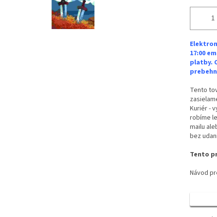
Elektron
17:00 em
platby. 
prebehne
Tento tov
zasielame
Kuriér - 
robíme le
mailu ale
bez udan
Tento pr
Návod pre