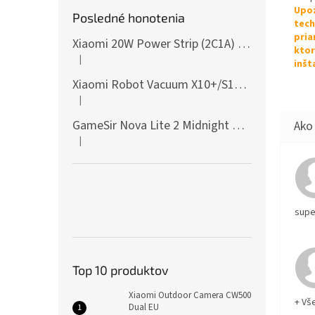
Upoz
Posledné honotenia
tech
pria
Xiaomi 20W Power Strip (2C1A) EU
ktor
|
Hodnotenie produktu je 5 z 5 hviezdičiek.
inšt
Xiaomi Robot Vacuum X10+/S10+/X10/X20+ Side Brush
|
Hodnotenie produktu je 5 z 5 hviezdičiek.
GameSir Nova Lite 2 Midnight Gray
|
Hodnotenie produktu je 5 z 5 hviezdičiek.
supe
Top 10 produktov
Xiaomi Outdoor Camera CW500
+ Vš
Dual EU