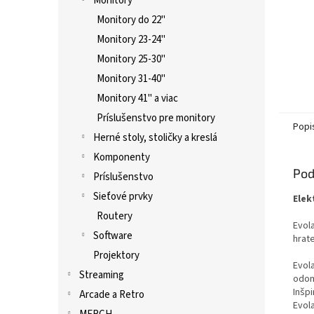
Monitory
Monitory do 22"
Monitory 23-24"
Monitory 25-30"
Monitory 31-40"
Monitory 41" a viac
Príslušenstvo pre monitory
Popi
Herné stoly, stoličky a kreslá
Komponenty
Pod
Príslušenstvo
Sieťové prvky
Elek
Routery
Evola
Software
hrat
Projektory
Evol
Streaming
odom
Inšpi
Arcade a Retro
Evol