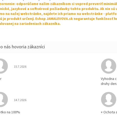
ornenie: odporúčame našim zákazníkom si vopred preveriť minimá
nické, jazykové a softvérové požiadavky tohto produktu. Ak nie sú
mo na našej webstránke, najdete ich priamo na webstránke - platf
ú je produkt určený. Eshop JAMALEVOVA.sk negarantuje funkčnosť h
alovanej na zariadeniach zákazníka.
Hodnotenie obchodu je 5 z 5 hviezdičiek.
15.7.2026
r
Vyhodna c
druhy den
Hodnotenie obchodu je 5 z 5 hviezdičiek.
14.7.2026
etko na 100%
+ Ochota 