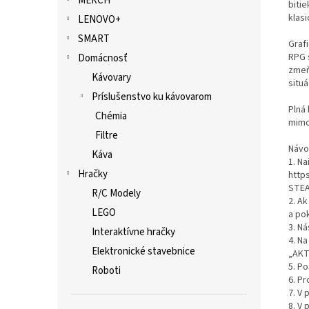
MERCH
biti
klasi
LENOVO+
SMART
Grafi
RPG 
Domácnosť
zmeňt
Kávovary
situá
Príslušenstvo ku kávovarom
Plná
Chémia
mimo
Filtre
Návo
Káva
1. Na
Hračky
http
STEA
R/C Modely
2. A
LEGO
a po
3. Ná
Interaktívne hračky
4. Na
Elektronické stavebnice
„AKT
5. P
Roboti
6. Pr
7. V
8. V 