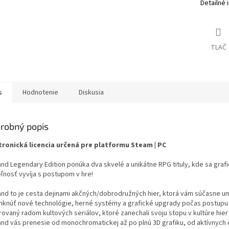
Detailné 
TLAČ
s
Hodnotenie
Diskusia
robný popis
tronická licencia určená pre platformu Steam | PC
nd Legendary Edition ponúka dva skvelé a unikátne RPG tituly, kde sa grafi
eľnosť vyvíja s postupom v hre!
and to je cesta dejinami akčných/dobrodružných hier, ktorá vám súčasne u
knúť nové technológie, herné systémy a grafické upgrady počas postupu 
rovaný radom kultových seriálov, ktoré zanechali svoju stopu v kultúre hie
and vás prenesie od monochromatickej až po plnú 3D grafiku, od aktívnych