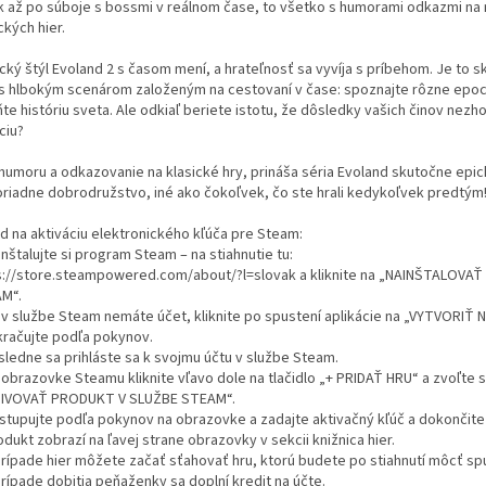
ek až po súboje s bossmi v reálnom čase, to všetko s humorami odkazmi n
ckých hier.
cký štýl Evoland 2 s časom mení, a hrateľnosť sa vyvíja s príbehom. Je to s
s hlbokým scenárom založeným na cestovaní v čase: spoznajte rôzne epoc
e históriu sveta. Ale odkiaľ beriete istotu, že dôsledky vašich činov nezho
ciu?
 humoru a odkazovanie na klasické hry, prináša séria Evoland skutočne epi
riadne dobrodružstvo, iné ako čokoľvek, čo ste hrali kedykoľvek predtým
d na aktiváciu elektronického kľúča pre Steam:
inštalujte si program Steam – na stiahnutie tu:
s://store.steampowered.com/about/?l=slovak a kliknite na „NAINŠTALOVA
M“.
k v službe Steam nemáte účet, kliknite po spustení aplikácie na „VYTVORIŤ
kračujte podľa pokynov.
sledne sa prihláste sa k svojmu účtu v službe Steam.
 obrazovke Steamu kliknite vľavo dole na tlačidlo „+ PRIDAŤ HRU“ a zvoľte s
IVOVAŤ PRODUKT V SLUŽBE STEAM“.
ostupujte podľa pokynov na obrazovke a zadajte aktivačný kľúč a dokončite 
odukt zobrazí na ľavej strane obrazovky v sekcii knižnica hier.
 prípade hier môžete začať sťahovať hru, ktorú budete po stiahnutí môcť spu
prípade dobitia peňaženky sa doplní kredit na účte.