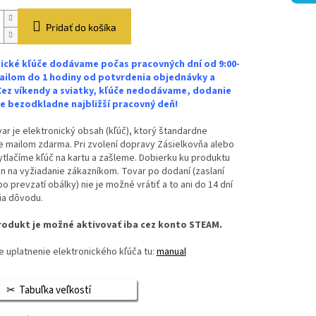
Pridať do košíka
ické kľúče dodávame počas pracovných dní od 9:00-
ailom do 1 hodiny od potvrdenia objednávky a
Cez víkendy a sviatky, kľúče nedodávame, dodanie
 bezodkladne najbližší pracovný deň!
ar je elektronický obsah (kľúč), ktorý štandardne
 mailom zdarma. Pri zvolení dopravy Zásielkovňa alebo
vytlačíme kľúč na kartu a zašleme. Dobierku ku produktu
n na vyžiadanie zákazníkom. Tovar po dodaní (zaslaní
bo prevzatí obálky) nie je možné vrátiť a to ani do 14 dní
ia dôvodu.
odukt je možné aktivovať iba cez konto STEAM.
 uplatnenie elektronického kľúča tu:
manual
Tabuľka veľkostí