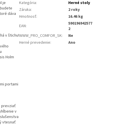
l je
Kategória
:
Herné stoly
 budete
Záruka
:
2 roky
ktoré dáva
Hmotnosť
:
16.46 kg
590196942577
EAN
:
2
há v štichu!
WWW_PRO_COMFOR_SK
:
Ne
Herné prevedenie
:
Ano
ového
u
sis Holm
omi portami
 prevziať
yhĺbenie v
íslušenstva
rý vtesnať