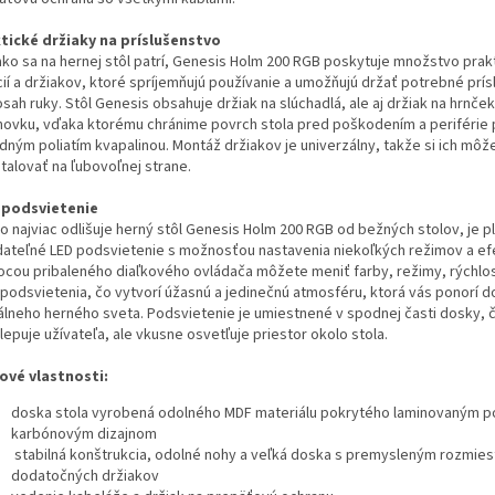
tické držiaky na príslušenstvo
ako sa na hernej stôl patrí, Genesis Holm 200 RGB poskytuje množstvo prak
cií a držiakov, ktoré spríjemňujú používanie a umožňujú držať potrebné prí
sah ruky. Stôl Genesis obsahuje držiak na slúchadlá, ale aj držiak na hrnček,
hovku, vďaka ktorému chránime povrch stola pred poškodením a periférie
dným poliatím kvapalinou. Montáž držiakov je univerzálny, takže si ich môž
talovať na ľubovoľnej strane.
podsvietenie
čo najviac odlišuje herný stôl Genesis Holm 200 RGB od bežných stolov, je p
dateľné LED podsvietenie s možnosťou nastavenia niekoľkých režimov a ef
cou pribaleného diaľkového ovládača môžete meniť farby, režimy, rýchlo
s podsvietenia, čo vytvorí úžasnú a jedinečnú atmosféru, ktorá vás ponorí d
uálneho herného sveta. Podsvietenie je umiestnené v spodnej časti dosky, 
epuje užívateľa, ale vkusne osvetľuje priestor okolo stola.
ové vlastnosti:
doska stola vyrobená odolného MDF materiálu pokrytého laminovaným 
karbónovým dizajnom
stabilná konštrukcia, odolné nohy a veľká doska s premysleným rozmie
dodatočných držiakov