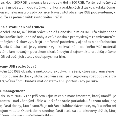
sis Holm 200 RGB je menšia brat modelu Holm 300 RGB. Tento jedinečný stô
vený množstvom dodatočných funkcií a praktických držiakov, vďaka čomu
vaše príslušenstvo vždy po ruke. Naviac stôl obsahuje RGB podsvietenie, 
o, že sa jedná o kútik skutočného hráča!
ná a stabilná konštrukcia
rozdielu na to, akú bitku práve vedieš Genesis Holm 200 RGB ťa nikdy nenec
ilná konštrukcia, odolné nohy a veľká doska s premysleným rozmiestnením
točných držiakov vytvárajú komfortné podmienky aj počas niekoľkohodin
ívania. Doska stola je vyrobená z vysoko-kvalitného odolného MDF materiál
ytého laminovaným povrchom s karbónovým dizajnom, ktorá odlišuje Gene
RGB od bežných stolov dostupných na trhu.
vaný USB rozbočovač
 Holm 200 RGB obsahuje niekoľko praktických riešení, ktoré sú premyslene
mponované do dosky stola. Jedným z nich je integrovaný rozbočovač s tr
3.0, vďaka čomu budete mať dostatok USB portov vždy po ruke.
le management
sis Holm 200 RGB sa pýši vynikajúcim cable manažmentom, ktorý umožňuje
 kontrolu nad všetkými káble a udržať na stole poriadok. Dôkazom toho je v
ej časti dosky, ktoré umožňuje udržanie káblov klávesnice, myši a iného pr
vojom mieste. O poriadok v spodnej časti stola sa stará kovový držiak, kto
äťovú ochranu so všetkými káblami.