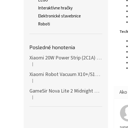
LEGO
Interaktívne hračky
Elektronické stavebnice
Roboti
Tech
Posledné honotenia
Xiaomi 20W Power Strip (2C1A) EU
|
Hodnotenie produktu je 5 z 5 hviezdičiek.
Xiaomi Robot Vacuum X10+/S10+/X10/X20+ Side Brush
|
Hodnotenie produktu je 5 z 5 hviezdičiek.
GameSir Nova Lite 2 Midnight Gray
|
Hodnotenie produktu je 5 z 5 hviezdičiek.
supe