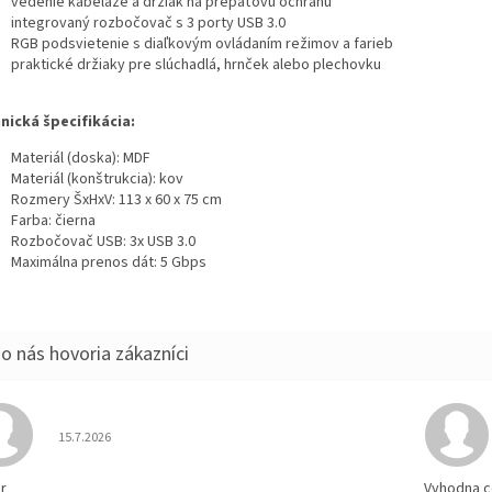
vedenie kabeláže a držiak na prepäťovú ochranu
integrovaný rozbočovač s 3 porty USB 3.0
RGB podsvietenie s diaľkovým ovládaním režimov a farieb
praktické držiaky pre slúchadlá, hrnček alebo plechovku
nická špecifikácia:
Materiál (doska): MDF
Materiál (konštrukcia): kov
Rozmery ŠxHxV: 113 x 60 x 75 cm
Farba: čierna
Rozbočovač USB: 3x USB 3.0
Maximálna prenos dát: 5 Gbps
Hodnotenie obchodu je 5 z 5 hviezdičiek.
15.7.2026
r
Vyhodna c