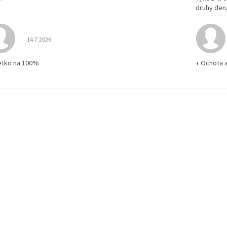
druhy den
Hodnotenie obchodu je 5 z 5 hviezdičiek.
14.7.2026
etko na 100%
+ Ochota 