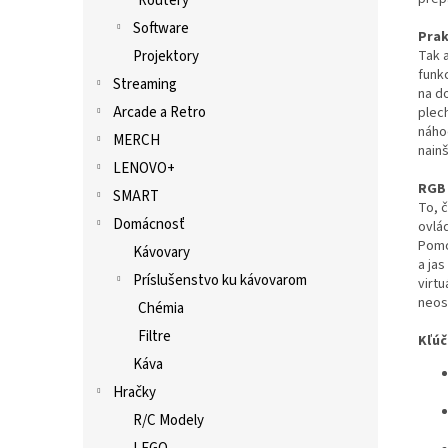
Routery
Software
Prak
Tak 
Projektory
funk
Streaming
na do
Arcade a Retro
plec
náho
MERCH
nainš
LENOVO+
RGB 
SMART
To, 
Domácnosť
ovlá
Pomo
Kávovary
a ja
Príslušenstvo ku kávovarom
virt
neosl
Chémia
Filtre
Kľúč
Káva
Hračky
R/C Modely