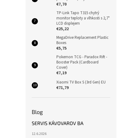
€7,70
TP-Link Tapo T315 chytrý
monitor teploty a vlhkosti s 2,7"
LCD displejem
€25,22
MegaDrive Replacement Plastic
Boxes
€5,75
Pokemon TCG - Paradox Rift -
Booster Pack (Cardboard
Cover)
€7,19
Xiaomi TV Box S (3rd Gen) EU
€71,79
Blog
SERVIS KÁVOVAROV BA
12.6.2026