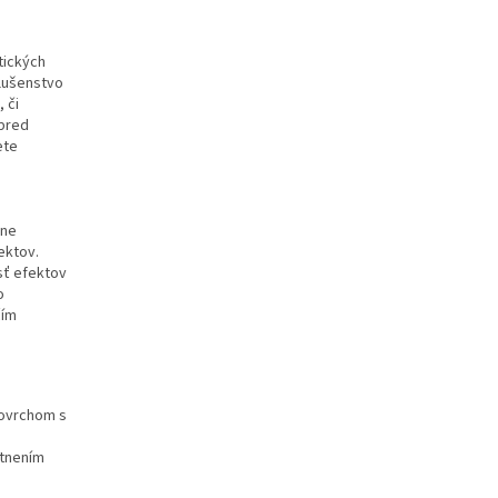
tických
slušenstvo
 či
 pred
ete
lne
ektov.
sť efektov
o
čím
povrchom s
stnením