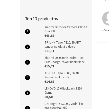
Top 10 produktov
Xiaomi Outdoor Camera CW500
+ Vš
Dual EU
€63,89
TP-LINK Tapo T110, SMART
senzor na okná a dvere
€13,31
Xiaomi 20000mAh Redmi 18W
Fast Charge Power Bank Black
€15,71
TP-LINK Tapo T300, SMART
Snímač úniku vody
€14,88
LENOVO 15.6 Backpack B210
čierny
€8,50
DeLonghi DLSC002, vodní filtr
pro espressa, bílý