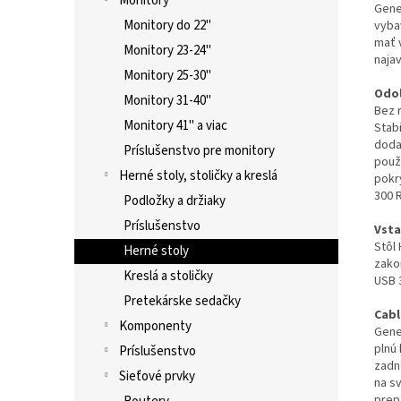
Monitory
Gene
Monitory do 22"
vyba
mať 
Monitory 23-24"
najav
Monitory 25-30"
Odol
Monitory 31-40"
Bez 
Monitory 41" a viac
Stab
doda
Príslušenstvo pre monitory
použ
Herné stoly, stoličky a kreslá
pokr
300 
Podložky a držiaky
Príslušenstvo
Vsta
Stôl
Herné stoly
zako
Kreslá a stoličky
USB 
Pretekárske sedačky
Cab
Komponenty
Gene
plnú
Príslušenstvo
zadn
Sieťové prvky
na s
prep