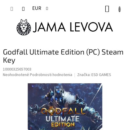
Prejsť
NÁKUP
na
EUR
obsah
KOŠÍK
Godfall Ultimate Edition (PC) Steam
Key
10000325657003
Priemerné
Neohodnotené
Podrobnosti hodnotenia
Značka:
ESD GAMES
hodnotenie
produktu
je
0,0
z
5
hviezdičiek.