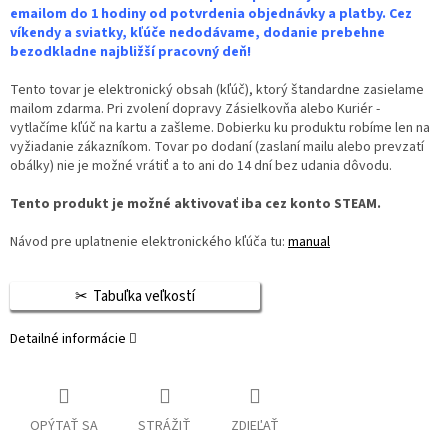
emailom do 1 hodiny od potvrdenia objednávky a platby. Cez
víkendy a sviatky, kľúče nedodávame, dodanie prebehne
bezodkladne najbližší pracovný deň!
Tento tovar je elektronický obsah (kľúč), ktorý štandardne zasielame
mailom zdarma. Pri zvolení dopravy Zásielkovňa alebo Kuriér -
vytlačíme kľúč na kartu a zašleme. Dobierku ku produktu robíme len na
vyžiadanie zákazníkom. Tovar po dodaní (zaslaní mailu alebo prevzatí
obálky) nie je možné vrátiť a to ani do 14 dní bez udania dôvodu.
Tento produkt je možné aktivovať iba cez konto STEAM.
Návod pre uplatnenie elektronického kľúča tu:
manual
Tabuľka veľkostí
Detailné informácie
OPÝTAŤ SA
STRÁŽIŤ
ZDIEĽAŤ