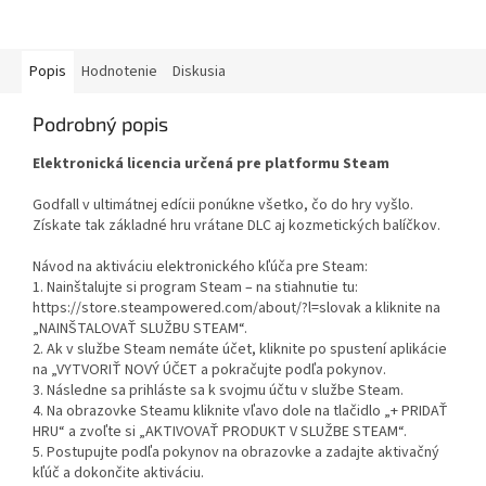
Popis
Hodnotenie
Diskusia
Podrobný popis
Elektronická licencia určená pre platformu Steam
Godfall v ultimátnej edícii ponúkne všetko, čo do hry vyšlo.
Získate tak základné hru vrátane DLC aj kozmetických balíčkov.
Návod na aktiváciu elektronického kľúča pre Steam:
1. Nainštalujte si program Steam – na stiahnutie tu:
https://store.steampowered.com/about/?l=slovak a kliknite na
„NAINŠTALOVAŤ SLUŽBU STEAM“.
2. Ak v službe Steam nemáte účet, kliknite po spustení aplikácie
na „VYTVORIŤ NOVÝ ÚČET a pokračujte podľa pokynov.
3. Následne sa prihláste sa k svojmu účtu v službe Steam.
4. Na obrazovke Steamu kliknite vľavo dole na tlačidlo „+ PRIDAŤ
HRU“ a zvoľte si „AKTIVOVAŤ PRODUKT V SLUŽBE STEAM“.
5. Postupujte podľa pokynov na obrazovke a zadajte aktivačný
kľúč a dokončite aktiváciu.