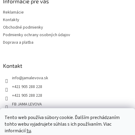
Informácie pre vás
Reklamácie
Kontakty
Obchodné podmienky
Podmienky ochrany osobných údajov
Doprava a platba
Kontakt
info
@
jamalevova.sk
+421 905 288 228
+421 905 288 228
FB JAMA LEVOVA
jama_levova
Tento web používa súbory cookie. Ďalším prechádzaním
JamaLevova
tohto webu vyjadrujete súhlas s ich používaním. Viac
+421905288228
informácií
tu
.