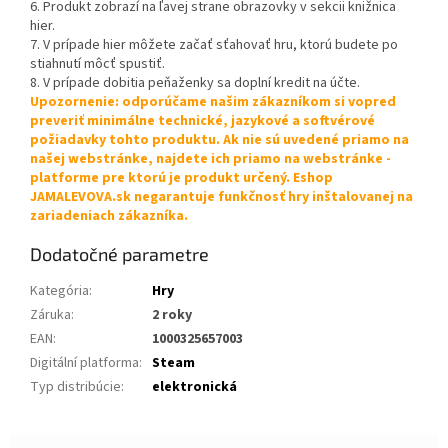
6. Produkt zobrazí na ľavej strane obrazovky v sekcii knižnica
hier.
7. V prípade hier môžete začať sťahovať hru, ktorú budete po
stiahnutí môcť spustiť.
8. V prípade dobitia peňaženky sa doplní kredit na účte.
Upozornenie: odporúčame našim zákazníkom si vopred
preveriť minimálne technické, jazykové a softvérové
požiadavky tohto produktu. Ak nie sú uvedené priamo na
našej webstránke, najdete ich priamo na webstránke -
platforme pre ktorú je produkt určený. Eshop
JAMALEVOVA.sk negarantuje funkčnosť hry inštalovanej na
zariadeniach zákazníka.
Dodatočné parametre
Kategória
:
Hry
Záruka
:
2 roky
EAN
:
1000325657003
Digitální platforma
:
Steam
Typ distribúcie
:
elektronická