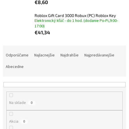
€8,60
Roblox Gift Card 3000 Robux (PC) Roblox Key
Elektronický kľúč - do 1 hod. (dodanie Po-Pi,9:00-
17:00)
€41,34
R
a
Odporúčame
Najlacnejšie
Najdrahšie
Najpredávanejšie
d
e
Abecedne
n
i
e
p
r
Na sklade
0
o
d
u
Akcia
0
k