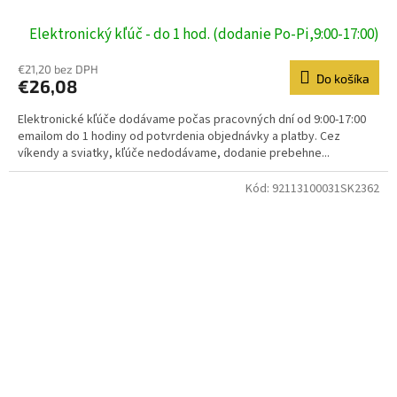
Elektronický kľúč - do 1 hod. (dodanie Po-Pi,9:00-17:00)
€21,20 bez DPH
Do košíka
€26,08
Elektronické kľúče dodávame počas pracovných dní od 9:00-17:00
emailom do 1 hodiny od potvrdenia objednávky a platby. Cez
víkendy a sviatky, kľúče nedodávame, dodanie prebehne...
Kód:
92113100031SK2362