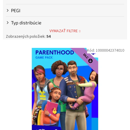
PEGI
Typ distribúcie
VYMAZAŤ FILTRE
Zobrazených položiek:
54
V
Kód:
10000042374010
ý
p
i
s
p
r
o
d
u
k
t
o