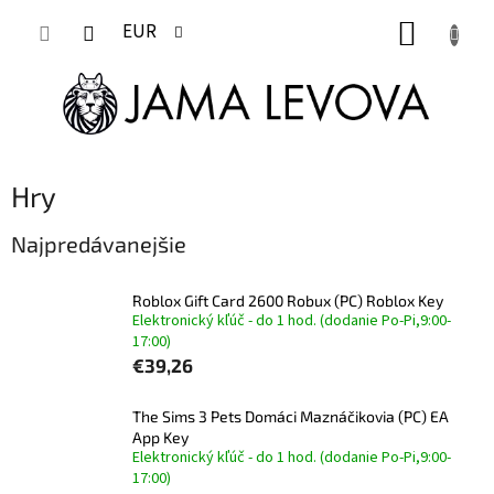
Prejsť
NÁKUP
na
EUR
obsah
KOŠÍK
Hry
Najpredávanejšie
Roblox Gift Card 2600 Robux (PC) Roblox Key
Elektronický kľúč - do 1 hod. (dodanie Po-Pi,9:00-
17:00)
€39,26
The Sims 3 Pets Domáci Maznáčikovia (PC) EA
App Key
Elektronický kľúč - do 1 hod. (dodanie Po-Pi,9:00-
17:00)