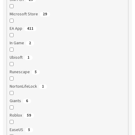
Microsoft Store
29
EA App
411
In Game
2
Ubisoft
1
Runescape
5
NortonLifeLock
1
Giants
6
Roblox
59
EaseUS
5