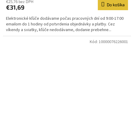
€25,76 bez DPH
Do košíka
€31,69
Elektronické kľúče dodávame počas pracovných dní od 9:00-17:00
emailom do 1 hodiny od potvrdenia objednávky a platby. Cez
víkendy a sviatky, kľúče nedodávame, dodanie prebehne...
Kód:
10000076226001