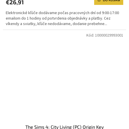
€26,91
Elektronické kľúče dodávame počas pracovných dní od 9:00-17:00
emailom do 1 hodiny od potvrdenia objednávky a platby. Cez
víkendy a sviatky, kľúče nedodávame, dodanie prebehne...
Kód:
10000029993001
The Sims 4: City Living (PC) Origin Key