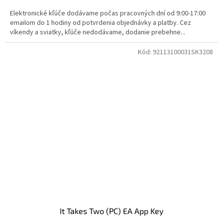
Elektronické kľúče dodávame počas pracovných dní od 9:00-17:00
emailom do 1 hodiny od potvrdenia objednávky a platby. Cez
víkendy a sviatky, kľúče nedodávame, dodanie prebehne...
Kód:
92113100031SK3208
It Takes Two (PC) EA App Key