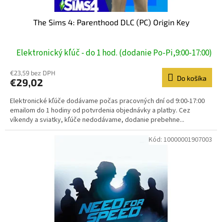
v
The Sims 4: Parenthood DLC (PC) Origin Key
Elektronický kľúč - do 1 hod. (dodanie Po-Pi,9:00-17:00)
€23,59 bez DPH
Do košíka
€29,02
Elektronické kľúče dodávame počas pracovných dní od 9:00-17:00
emailom do 1 hodiny od potvrdenia objednávky a platby. Cez
víkendy a sviatky, kľúče nedodávame, dodanie prebehne...
Kód:
10000001907003