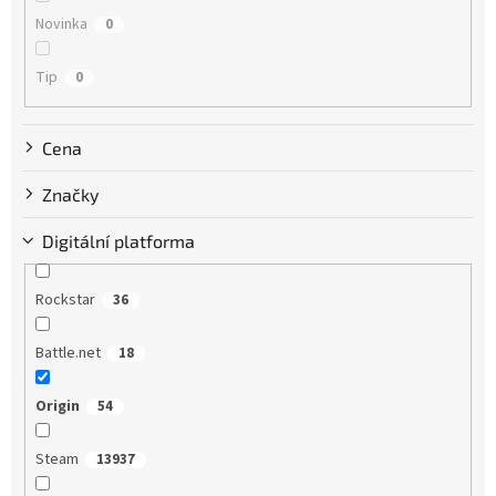
t
Novinka
0
o
v
Tip
0
Cena
Značky
Digitální platforma
Rockstar
36
Battle.net
18
Origin
54
Steam
13937