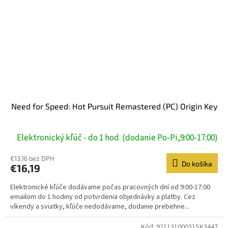
Need for Speed: Hot Pursuit Remastered (PC) Origin Key
Elektronický kľúč - do 1 hod. (dodanie Po-Pi,9:00-17:00)
€13,16 bez DPH
Do košíka
€16,19
Elektronické kľúče dodávame počas pracovných dní od 9:00-17:00
emailom do 1 hodiny od potvrdenia objednávky a platby. Cez
víkendy a sviatky, kľúče nedodávame, dodanie prebehne...
Kód:
92113100031SK3447