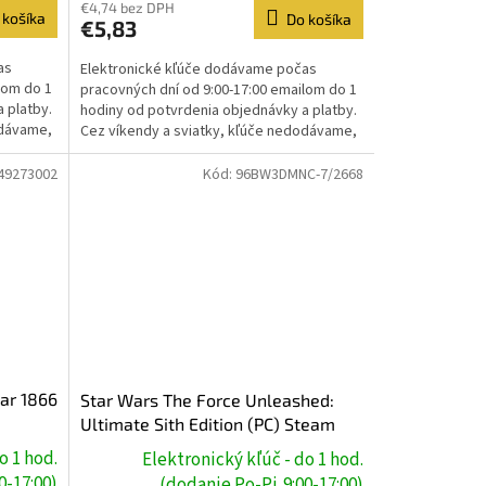
€4,74 bez DPH
 košíka
Do košíka
€5,83
as
Elektronické kľúče dodávame počas
lom do 1
pracovných dní od 9:00-17:00 emailom do 1
 platby.
hodiny od potvrdenia objednávky a platby.
odávame,
Cez víkendy a sviatky, kľúče nedodávame,
dodanie prebehne...
49273002
Kód:
96BW3DMNC-7/2668
War 1866
Star Wars The Force Unleashed:
Ultimate Sith Edition (PC) Steam
Key
o 1 hod.
Elektronický kľúč - do 1 hod.
0-17:00)
(dodanie Po-Pi,9:00-17:00)