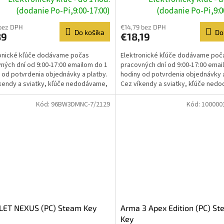
(dodanie Po-Pi,9:00-17:00)
(dodanie Po-Pi,9:0
bez DPH
€14,79 bez DPH
Do košíka
Do
89
€18,19
onické kľúče dodávame počas
Elektronické kľúče dodávame poč
ných dní od 9:00-17:00 emailom do 1
pracovných dní od 9:00-17:00 emai
 od potvrdenia objednávky a platby.
hodiny od potvrdenia objednávky a
kendy a sviatky, kľúče nedodávame,
Cez víkendy a sviatky, kľúče ned
e prebehne...
dodanie prebehne...
Kód:
96BW3DMNC-7/2129
Kód:
100000
LET NEXUS (PC) Steam Key
Arma 3 Apex Edition (PC) S
Key