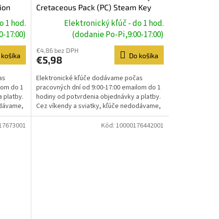
ion
Cretaceous Pack (PC) Steam Key
o 1 hod.
Elektronický kľúč - do 1 hod.
0-17:00)
(dodanie Po-Pi,9:00-17:00)
€4,86 bez DPH
 košíka
Do košíka
€5,98
as
Elektronické kľúče dodávame počas
lom do 1
pracovných dní od 9:00-17:00 emailom do 1
 platby.
hodiny od potvrdenia objednávky a platby.
odávame,
Cez víkendy a sviatky, kľúče nedodávame,
dodanie prebehne...
17673001
Kód:
10000176442001