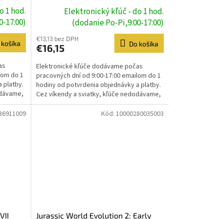
o 1 hod.
Elektronický kľúč - do 1 hod.
0-17:00)
(dodanie Po-Pi,9:00-17:00)
€13,13 bez DPH
 košíka
Do košíka
€16,15
as
Elektronické kľúče dodávame počas
lom do 1
pracovných dní od 9:00-17:00 emailom do 1
 platby.
hodiny od potvrdenia objednávky a platby.
odávame,
Cez víkendy a sviatky, kľúče nedodávame,
dodanie prebehne...
36911009
Kód:
10000280035003
VII
Jurassic World Evolution 2: Early