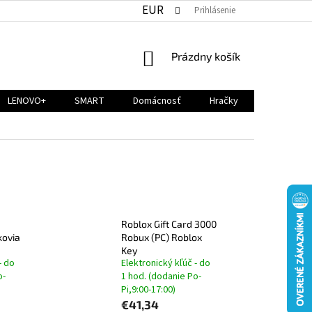
EUR
Prihlásenie
NÁKUPNÝ
Prázdny košík
KOŠÍK
LENOVO+
SMART
Domácnosť
Hračky
Roblox Gift Card 3000
kovia
Robux (PC) Roblox
Key
- do
Elektronický kľúč - do
o-
1 hod. (dodanie Po-
Pi,9:00-17:00)
€41,34