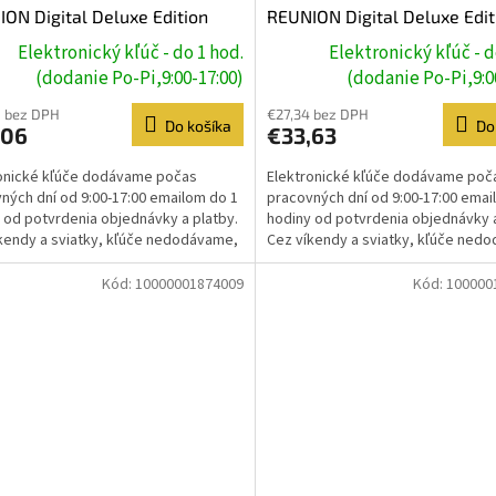
ON Digital Deluxe Edition
REUNION Digital Deluxe Edit
Steam Key
(PC) Steam Key
Elektronický kľúč - do 1 hod.
Elektronický kľúč - d
(dodanie Po-Pi,9:00-17:00)
(dodanie Po-Pi,9:0
8 bez DPH
€27,34 bez DPH
Do košíka
Do
,06
€33,63
onické kľúče dodávame počas
Elektronické kľúče dodávame poč
ných dní od 9:00-17:00 emailom do 1
pracovných dní od 9:00-17:00 emai
 od potvrdenia objednávky a platby.
hodiny od potvrdenia objednávky a
kendy a sviatky, kľúče nedodávame,
Cez víkendy a sviatky, kľúče ned
e prebehne...
dodanie prebehne...
Kód:
10000001874009
Kód:
100000