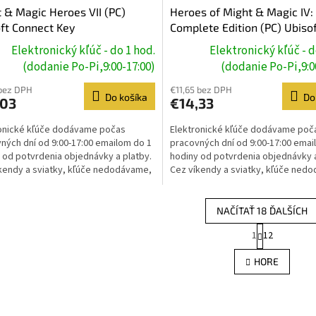
 & Magic Heroes VII (PC)
Heroes of Might & Magic IV:
ft Connect Key
Complete Edition (PC) Ubiso
Connect Key
Elektronický kľúč - do 1 hod.
Elektronický kľúč - d
(dodanie Po-Pi,9:00-17:00)
(dodanie Po-Pi,9:0
bez DPH
€11,65 bez DPH
Do košíka
Do
,03
€14,33
onické kľúče dodávame počas
Elektronické kľúče dodávame poč
ných dní od 9:00-17:00 emailom do 1
pracovných dní od 9:00-17:00 emai
 od potvrdenia objednávky a platby.
hodiny od potvrdenia objednávky a
kendy a sviatky, kľúče nedodávame,
Cez víkendy a sviatky, kľúče ned
e prebehne...
dodanie prebehne...
NAČÍTAŤ 18 ĎALŠÍCH
S
1
12
O
t
r
v
HORE
á
l
n
á
k
d
o
a
v