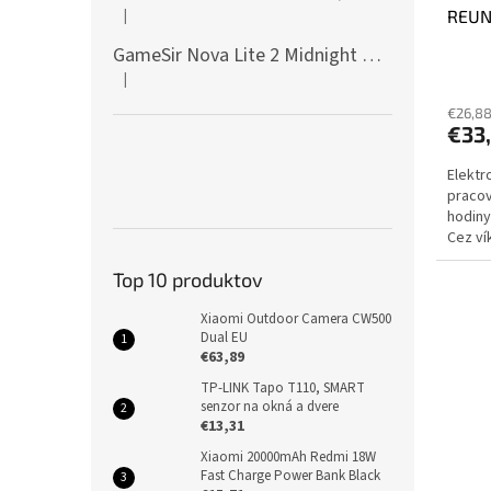
|
REUNI
Hodnotenie produktu je 5 z 5 hviezdičiek.
(PC) 
GameSir Nova Lite 2 Midnight Gray
|
Hodnotenie produktu je 5 z 5 hviezdičiek.
€26,8
€33
Elektr
pracov
hodiny
Cez ví
dodani
Top 10 produktov
Xiaomi Outdoor Camera CW500
Dual EU
€63,89
TP-LINK Tapo T110, SMART
senzor na okná a dvere
€13,31
Xiaomi 20000mAh Redmi 18W
Fast Charge Power Bank Black