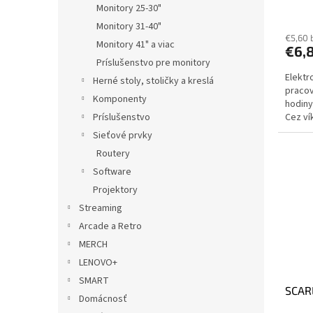
Monitory 25-30"
Monitory 31-40"
€5,60 
Monitory 41" a viac
€6,
Príslušenstvo pre monitory
Elektr
Herné stoly, stoličky a kreslá
pracov
Komponenty
hodiny
Príslušenstvo
Cez ví
dodani
Sieťové prvky
Routery
Software
Projektory
Streaming
Arcade a Retro
MERCH
LENOVO+
SMART
SCAR
Domácnosť