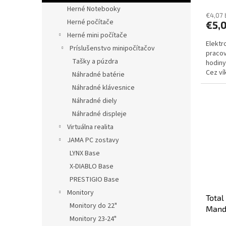
Herné Notebooky
€4,07
Herné počítače
€5,
Herné mini počítače
Elektr
Príslušenstvo minipočítačov
pracov
Tašky a púzdra
hodiny
Cez ví
Náhradné batérie
dodani
Náhradné klávesnice
Náhradné diely
Náhradné displeje
Virtuálna realita
JAMA PC zostavy
LYNX Base
X-DIABLO Base
PRESTIGIO Base
Monitory
Tota
Monitory do 22"
Mand
Monitory 23-24"
Key