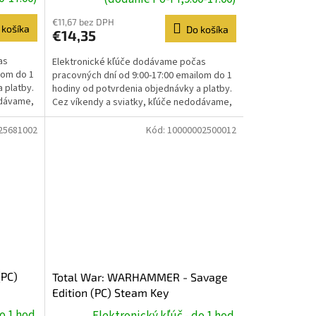
€11,67 bez DPH
 košíka
Do košíka
€14,35
as
Elektronické kľúče dodávame počas
lom do 1
pracovných dní od 9:00-17:00 emailom do 1
 platby.
hodiny od potvrdenia objednávky a platby.
odávame,
Cez víkendy a sviatky, kľúče nedodávame,
dodanie prebehne...
25681002
Kód:
10000002500012
(PC)
Total War: WARHAMMER - Savage
Edition (PC) Steam Key
o 1 hod.
Elektronický kľúč - do 1 hod.