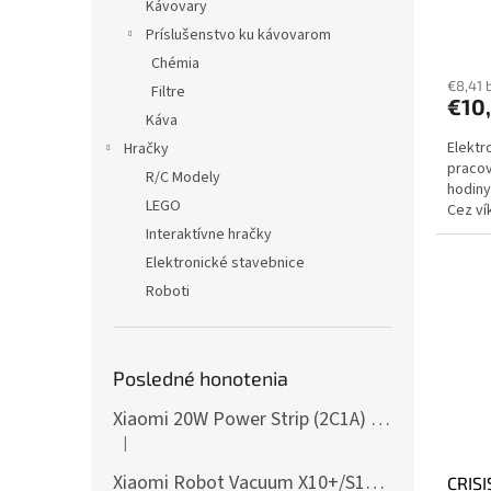
Kávovary
Príslušenstvo ku kávovarom
Chémia
€8,41 
Filtre
€10
Káva
Elektr
Hračky
pracov
R/C Modely
hodiny
LEGO
Cez ví
dodani
Interaktívne hračky
Elektronické stavebnice
Roboti
Posledné honotenia
Xiaomi 20W Power Strip (2C1A) EU
|
Hodnotenie produktu je 5 z 5 hviezdičiek.
Xiaomi Robot Vacuum X10+/S10+/X10/X20+ Side Brush
CRISI