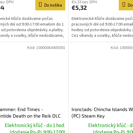
bez DPH
€4,33 bez DPH
Do košíka
Do
94
€5,32
onické kľúče dodávame počas
Elektronické kľúče dodávame poč
ných dní od 9:00-17:00 emailom do 1
pracovných dní od 9:00-17:00 emai
 od potvrdenia objednávky a platby.
hodiny od potvrdenia objednávky a
kendy a sviatky, kľúče nedodávame,
Cez víkendy a sviatky, kľúče ned
e prebehne...
dodanie prebehne...
Kód:
10000084405001
Kód:
100000
ammer: End Times -
Ironclads: Chincha Islands 
ntide Death on the Reik DLC
(PC) Steam Key
Steam Key
Elektronický kľúč - do 1 hod.
Elektronický kľúč - d
(dodanie Po-Pi,9:00-17:00)
(dodanie Po-Pi,9:0