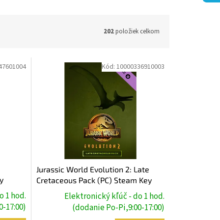
202
položiek celkom
47601004
Kód:
10000336910003
Jurassic World Evolution 2: Late
y
Cretaceous Pack (PC) Steam Key
o 1 hod.
Elektronický kľúč - do 1 hod.
0-17:00)
(dodanie Po-Pi,9:00-17:00)