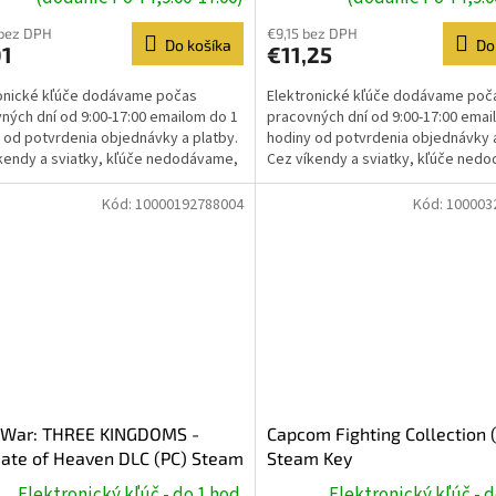
 bez DPH
€9,15 bez DPH
Do košíka
Do
01
€11,25
onické kľúče dodávame počas
Elektronické kľúče dodávame poč
ných dní od 9:00-17:00 emailom do 1
pracovných dní od 9:00-17:00 emai
 od potvrdenia objednávky a platby.
hodiny od potvrdenia objednávky a
kendy a sviatky, kľúče nedodávame,
Cez víkendy a sviatky, kľúče ned
e prebehne...
dodanie prebehne...
Kód:
10000192788004
Kód:
100003
l War: THREE KINGDOMS -
Capcom Fighting Collection 
ate of Heaven DLC (PC) Steam
Steam Key
Elektronický kľúč - do 1 hod.
Elektronický kľúč - d