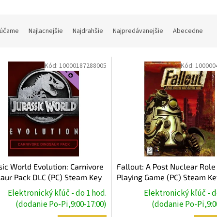
účame
Najlacnejšie
Najdrahšie
Najpredávanejšie
Abecedne
Kód:
10000187288005
Kód:
100000
sic World Evolution: Carnivore
Fallout: A Post Nuclear Role
aur Pack DLC (PC) Steam Key
Playing Game (PC) Steam Ke
Elektronický kľúč - do 1 hod.
Elektronický kľúč - d
(dodanie Po-Pi,9:00-17:00)
(dodanie Po-Pi,9:0