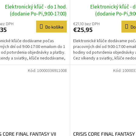
Elektronický kľúč - do 1 hod.
Elektronický kľúč - d
(dodanie Po-Pi,9:00-17:00)
(dodanie Po-Pi,9:0
bez DPH
€21,10 bez DPH
Do košíka
Do
,35
€25,95
onické kľúče dodávame počas
Elektronické kľúče dodávame poč
ných dní od 9:00-17:00 emailom do 1
pracovných dní od 9:00-17:00 emai
 od potvrdenia objednávky a platby.
hodiny od potvrdenia objednávky a
kendy a sviatky, kľúče nedodávame,
Cez víkendy a sviatky, kľúče ned
e prebehne...
dodanie prebehne...
Kód:
10000336911008
Kód:
100003
S CORE FINAL FANTASY VII
CRISIS CORE FINAL FANTASY 