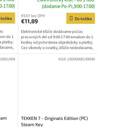
0-17:00)
(dodanie Po-Pi,9:00-17:00)
€9,67 bez DPH
 košíka
Do košíka
€11,89
as
Elektronické kľúče dodávame počas
lom do 1
pracovných dní od 9:00-17:00 emailom do 1
 platby.
hodiny od potvrdenia objednávky a platby.
odávame,
Cez víkendy a sviatky, kľúče nedodávame,
dodanie prebehne...
16931004
Kód:
10000068149040
team
TEKKEN 7 - Originals Edition (PC)
Steam Key