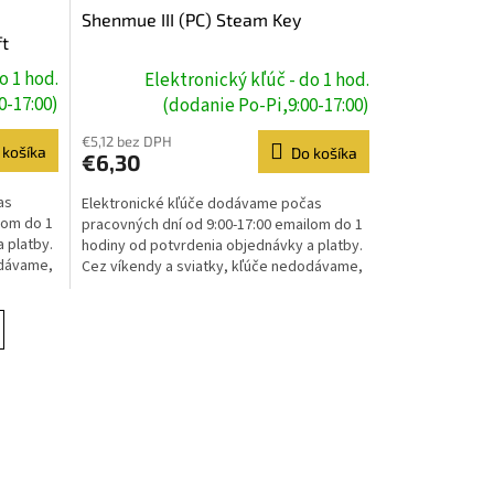
Shenmue III (PC) Steam Key
ft
o 1 hod.
Elektronický kľúč - do 1 hod.
0-17:00)
(dodanie Po-Pi,9:00-17:00)
€5,12 bez DPH
 košíka
Do košíka
€6,30
as
Elektronické kľúče dodávame počas
lom do 1
pracovných dní od 9:00-17:00 emailom do 1
 platby.
hodiny od potvrdenia objednávky a platby.
odávame,
Cez víkendy a sviatky, kľúče nedodávame,
dodanie prebehne...