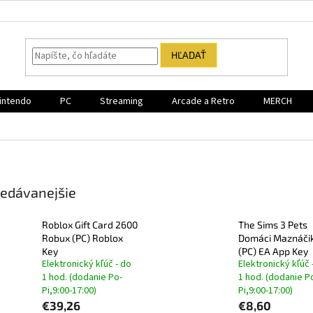
HĽADAŤ
intendo
PC
Streaming
Arcade a Retro
MERCH
edávanejšie
Roblox Gift Card 2600
The Sims 3 Pets
Robux (PC) Roblox
Domáci Maznáči
Key
(PC) EA App Key
Elektronický kľúč - do
Elektronický kľúč 
1 hod. (dodanie Po-
1 hod. (dodanie P
Pi,9:00-17:00)
Pi,9:00-17:00)
€39,26
€8,60