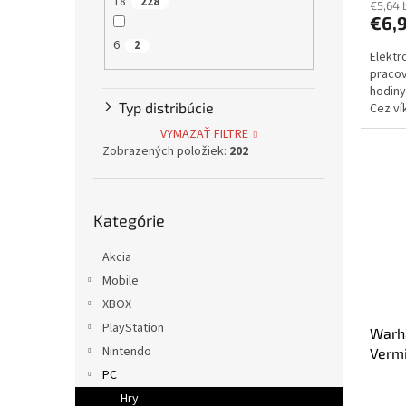
18
228
€5,64 
€6,
6
2
Elektr
pracov
hodiny
Typ distribúcie
Cez ví
dodani
VYMAZAŤ FILTRE
Zobrazených položiek:
202
Preskočiť
Kategórie
kategórie
Akcia
Mobile
XBOX
PlayStation
Warh
Nintendo
Vermi
(PC) 
PC
Hry