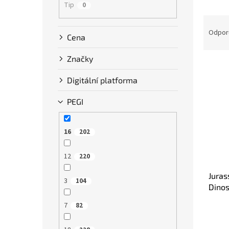
Tip
0
R
a
Odpor
Cena
d
e
Značky
V
n
ý
i
Digitální platforma
p
e
i
p
PEGI
s
r
p
o
r
16
d
202
o
u
d
k
12
220
u
t
Juras
k
o
3
104
Dinos
t
v
o
7
82
v