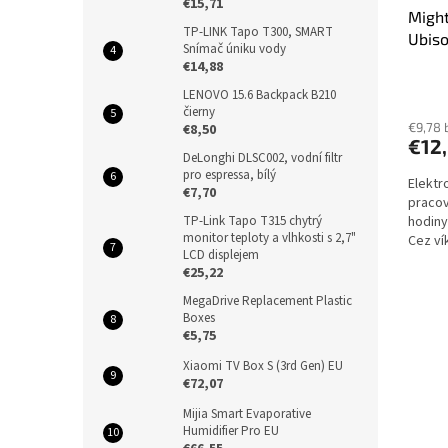
€15,71
Might
TP-LINK Tapo T300, SMART
Ubiso
Snímač úniku vody
€14,88
LENOVO 15.6 Backpack B210
čierny
€9,78 
€8,50
€12
DeLonghi DLSC002, vodní filtr
pro espressa, bílý
Elektr
€7,70
pracov
hodiny
TP-Link Tapo T315 chytrý
monitor teploty a vlhkosti s 2,7"
Cez ví
LCD displejem
dodani
€25,22
MegaDrive Replacement Plastic
Boxes
€5,75
Xiaomi TV Box S (3rd Gen) EU
€72,07
Mijia Smart Evaporative
Humidifier Pro EU