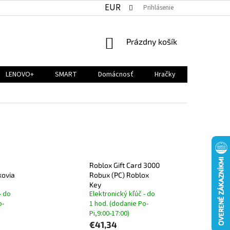
EUR
Prihlásenie
NÁKUPNÝ
Prázdny košík
KOŠÍK
LENOVO+
SMART
Domácnosť
Hračky
Roblox Gift Card 3000
kovia
Robux (PC) Roblox
Key
- do
Elektronický kľúč - do
o-
1 hod. (dodanie Po-
Pi,9:00-17:00)
€41,34