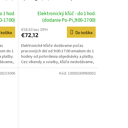
o 1 hod.
Elektronický kľúč - do 1 hod.
0-17:00)
(dodanie Po-Pi,9:00-17:00)
€58,63 bez DPH
 košíka
Do košíka
€72,12
as
Elektronické kľúče dodávame počas
lom do 1
pracovných dní od 9:00-17:00 emailom do 1
 platby.
hodiny od potvrdenia objednávky a platby.
odávame,
Cez víkendy a sviatky, kľúče nedodávame,
dodanie prebehne...
26153006
Kód:
10000269969002