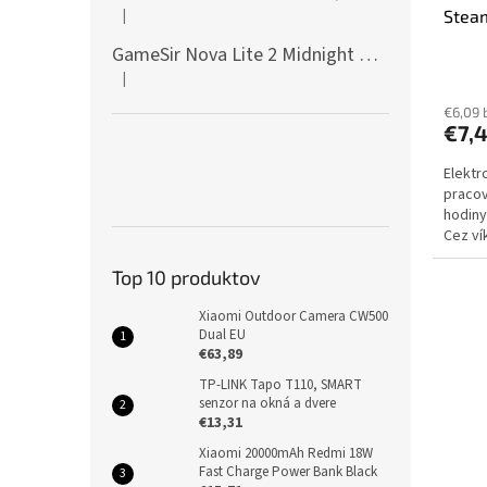
|
Stea
Hodnotenie produktu je 5 z 5 hviezdičiek.
GameSir Nova Lite 2 Midnight Gray
|
Hodnotenie produktu je 5 z 5 hviezdičiek.
€6,09 
€7,
Elektr
pracov
hodiny
Cez ví
dodani
Top 10 produktov
Xiaomi Outdoor Camera CW500
Dual EU
€63,89
TP-LINK Tapo T110, SMART
senzor na okná a dvere
€13,31
Xiaomi 20000mAh Redmi 18W
Fast Charge Power Bank Black