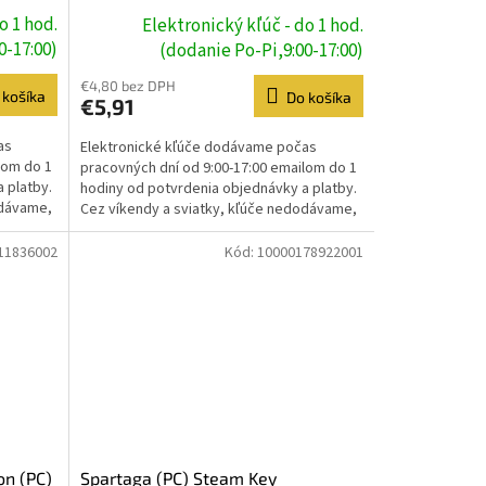
o 1 hod.
Elektronický kľúč - do 1 hod.
0-17:00)
(dodanie Po-Pi,9:00-17:00)
€4,80 bez DPH
 košíka
Do košíka
€5,91
as
Elektronické kľúče dodávame počas
lom do 1
pracovných dní od 9:00-17:00 emailom do 1
 platby.
hodiny od potvrdenia objednávky a platby.
odávame,
Cez víkendy a sviatky, kľúče nedodávame,
dodanie prebehne...
11836002
Kód:
10000178922001
on (PC)
Spartaga (PC) Steam Key