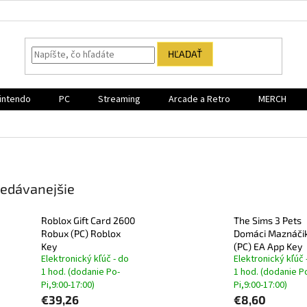
HĽADAŤ
intendo
PC
Streaming
Arcade a Retro
MERCH
edávanejšie
Roblox Gift Card 2600
The Sims 3 Pets
Robux (PC) Roblox
Domáci Maznáči
Key
(PC) EA App Key
Elektronický kľúč - do
Elektronický kľúč 
1 hod. (dodanie Po-
1 hod. (dodanie P
Pi,9:00-17:00)
Pi,9:00-17:00)
€39,26
€8,60