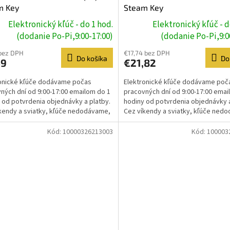
m Key
Steam Key
Elektronický kľúč - do 1 hod.
Elektronický kľúč - d
(dodanie Po-Pi,9:00-17:00)
(dodanie Po-Pi,9:0
bez DPH
€17,74 bez DPH
Do košíka
Do
49
€21,82
onické kľúče dodávame počas
Elektronické kľúče dodávame poč
ných dní od 9:00-17:00 emailom do 1
pracovných dní od 9:00-17:00 emai
 od potvrdenia objednávky a platby.
hodiny od potvrdenia objednávky a
kendy a sviatky, kľúče nedodávame,
Cez víkendy a sviatky, kľúče ned
e prebehne...
dodanie prebehne...
Kód:
10000326213003
Kód:
100003