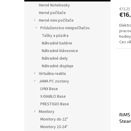
Herné Notebooky
€13,25
Herné počítače
€16
Herné mini počítače
Elektr
Príslušenstvo minipočítačov
pracov
Tašky a púzdra
hodiny
Cez ví
Náhradné batérie
dodani
Náhradné klávesnice
Náhradné diely
Náhradné displeje
Virtuálna realita
JAMA PC zostavy
LYNX Base
X-DIABLO Base
PRESTIGIO Base
Monitory
RiMS 
Monitory do 22"
Stea
Monitory 23-24"