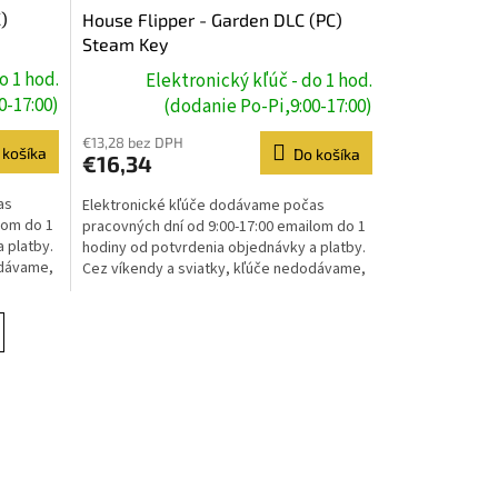
)
House Flipper - Garden DLC (PC)
Steam Key
o 1 hod.
Elektronický kľúč - do 1 hod.
0-17:00)
(dodanie Po-Pi,9:00-17:00)
€13,28 bez DPH
 košíka
Do košíka
€16,34
as
Elektronické kľúče dodávame počas
lom do 1
pracovných dní od 9:00-17:00 emailom do 1
 platby.
hodiny od potvrdenia objednávky a platby.
odávame,
Cez víkendy a sviatky, kľúče nedodávame,
dodanie prebehne...