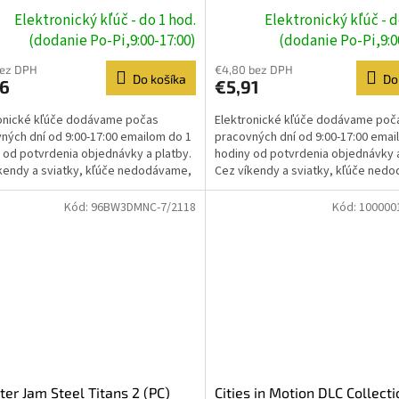
Elektronický kľúč - do 1 hod.
Elektronický kľúč - d
(dodanie Po-Pi,9:00-17:00)
(dodanie Po-Pi,9:0
bez DPH
€4,80 bez DPH
Do košíka
Do
56
€5,91
onické kľúče dodávame počas
Elektronické kľúče dodávame poč
ných dní od 9:00-17:00 emailom do 1
pracovných dní od 9:00-17:00 emai
 od potvrdenia objednávky a platby.
hodiny od potvrdenia objednávky a
kendy a sviatky, kľúče nedodávame,
Cez víkendy a sviatky, kľúče ned
e prebehne...
dodanie prebehne...
Kód:
96BW3DMNC-7/2118
Kód:
100000
er Jam Steel Titans 2 (PC)
Cities in Motion DLC Collecti