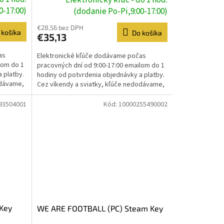
0-17:00)
(dodanie Po-Pi,9:00-17:00)
€28,56 bez DPH
 košíka
Do košíka
€35,13
as
Elektronické kľúče dodávame počas
lom do 1
pracovných dní od 9:00-17:00 emailom do 1
 platby.
hodiny od potvrdenia objednávky a platby.
odávame,
Cez víkendy a sviatky, kľúče nedodávame,
dodanie prebehne...
93504001
Kód:
10000255490002
 Key
WE ARE FOOTBALL (PC) Steam Key