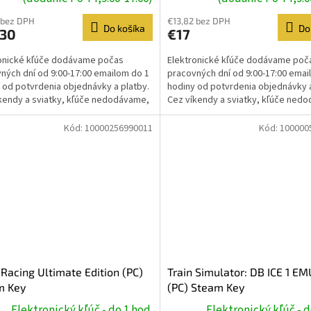
 bez DPH
€13,82 bez DPH
Do košíka
Do
,30
€17
onické kľúče dodávame počas
Elektronické kľúče dodávame poč
ných dní od 9:00-17:00 emailom do 1
pracovných dní od 9:00-17:00 emai
 od potvrdenia objednávky a platby.
hodiny od potvrdenia objednávky a
kendy a sviatky, kľúče nedodávame,
Cez víkendy a sviatky, kľúče ned
e prebehne...
dodanie prebehne...
Kód:
10000256990011
Kód:
100000
Racing Ultimate Edition (PC)
Train Simulator: DB ICE 1 E
m Key
(PC) Steam Key
Elektronický kľúč - do 1 hod.
Elektronický kľúč - d