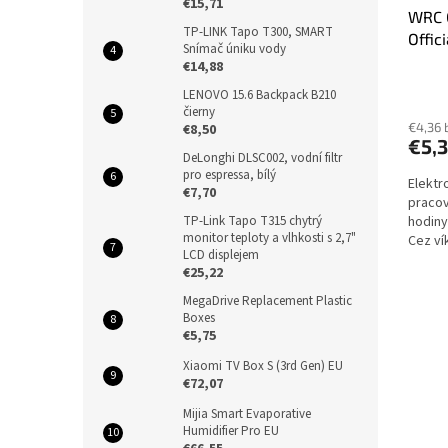
€15,71
WRC 
TP-LINK Tapo T300, SMART
Offic
Snímač úniku vody
€14,88
LENOVO 15.6 Backpack B210
čierny
€4,36 
€8,50
€5,
DeLonghi DLSC002, vodní filtr
pro espressa, bílý
Elektr
€7,70
pracov
hodiny
TP-Link Tapo T315 chytrý
monitor teploty a vlhkosti s 2,7"
Cez ví
LCD displejem
dodani
€25,22
MegaDrive Replacement Plastic
Boxes
€5,75
Xiaomi TV Box S (3rd Gen) EU
€72,07
Mijia Smart Evaporative
Humidifier Pro EU