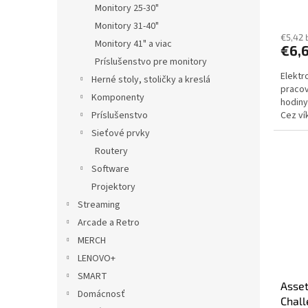
Monitory 25-30"
Monitory 31-40"
€5,42 
Monitory 41" a viac
€6,
Príslušenstvo pre monitory
Elektr
Herné stoly, stoličky a kreslá
pracov
Komponenty
hodiny
Príslušenstvo
Cez ví
dodani
Sieťové prvky
Routery
Software
Projektory
Streaming
Arcade a Retro
MERCH
LENOVO+
SMART
Asset
Domácnosť
Chall