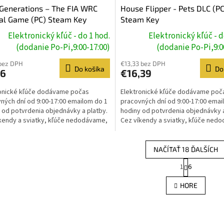
Generations – The FIA WRC
House Flipper - Pets DLC (PC
ial Game (PC) Steam Key
Steam Key
Elektronický kľúč - do 1 hod.
Elektronický kľúč - d
(dodanie Po-Pi,9:00-17:00)
(dodanie Po-Pi,9:0
bez DPH
€13,33 bez DPH
Do košíka
Do
36
€16,39
onické kľúče dodávame počas
Elektronické kľúče dodávame poč
ných dní od 9:00-17:00 emailom do 1
pracovných dní od 9:00-17:00 emai
 od potvrdenia objednávky a platby.
hodiny od potvrdenia objednávky a
kendy a sviatky, kľúče nedodávame,
Cez víkendy a sviatky, kľúče ned
e prebehne...
dodanie prebehne...
NAČÍTAŤ 18 ĎALŠÍCH
S
1
6
O
t
r
v
HORE
á
l
n
á
k
d
o
a
v