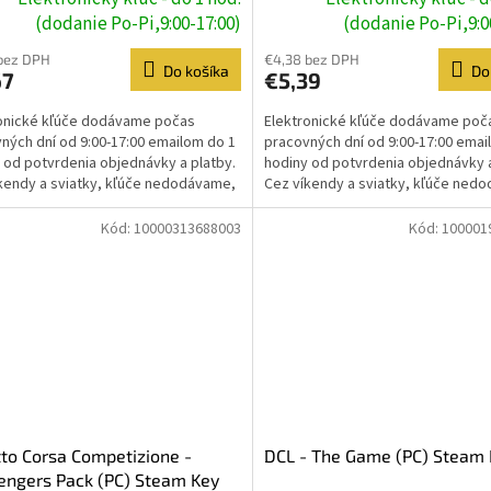
(dodanie Po-Pi,9:00-17:00)
(dodanie Po-Pi,9:0
bez DPH
€4,38 bez DPH
Do košíka
Do
67
€5,39
onické kľúče dodávame počas
Elektronické kľúče dodávame poč
ných dní od 9:00-17:00 emailom do 1
pracovných dní od 9:00-17:00 emai
 od potvrdenia objednávky a platby.
hodiny od potvrdenia objednávky a
kendy a sviatky, kľúče nedodávame,
Cez víkendy a sviatky, kľúče ned
e prebehne...
dodanie prebehne...
Kód:
10000313688003
Kód:
100001
to Corsa Competizione -
DCL - The Game (PC) Steam
engers Pack (PC) Steam Key