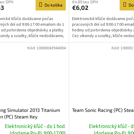
bez DPH
€4,89 bez DPH
Do košíka
Do
63
€6,02
onické kľúče dodávame počas
Elektronické kľúče dodávame poč
ných dní od 9:00-17:00 emailom do 1
pracovných dní od 9:00-17:00 emai
 od potvrdenia objednávky a platby.
hodiny od potvrdenia objednávky a
kendy a sviatky, kľúče nedodávame,
Cez víkendy a sviatky, kľúče ned
e prebehne...
dodanie prebehne...
Kód:
10000043944004
Kód:
100001
ng Simulator 2013 Titanium
Team Sonic Racing (PC) Ste
on (PC) Steam Key
Elektronický kľúč - do 1 hod.
Elektronický kľúč - d
(dodanie Po-Pi,9:00-17:00)
(dodanie Po-Pi,9:0