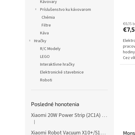
Kávovary
Príslušenstvo ku kávovarom
Chémia
€6,15 
Filtre
€7,
Káva
Elektr
Hračky
pracov
R/C Modely
hodiny
LEGO
Cez ví
dodani
Interaktívne hračky
Elektronické stavebnice
Roboti
Posledné honotenia
Xiaomi 20W Power Strip (2C1A) EU
|
Hodnotenie produktu je 5 z 5 hviezdičiek.
Xiaomi Robot Vacuum X10+/S10+/X10/X20+ Side Brush
Monst