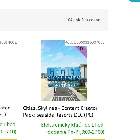
104
položiek celkom
36914002
Kód:
10000336907003
eator
Cities: Skylines - Content Creator
PC)
Pack: Seaside Resorts DLC (PC)
Steam Key
o 1 hod.
Elektronický kľúč - do 1 hod.
0-17:00)
(dodanie Po-Pi,9:00-17:00)