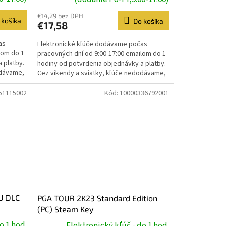
€14,29 bez DPH
 košíka
Do košíka
€17,58
as
Elektronické kľúče dodávame počas
lom do 1
pracovných dní od 9:00-17:00 emailom do 1
 platby.
hodiny od potvrdenia objednávky a platby.
odávame,
Cez víkendy a sviatky, kľúče nedodávame,
dodanie prebehne...
51115002
Kód:
10000336792001
MU DLC
PGA TOUR 2K23 Standard Edition
(PC) Steam Key
o 1 hod.
Elektronický kľúč - do 1 hod.