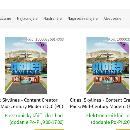
účame
Najlacnejšie
Najdrahšie
Najpredávanejšie
Abecedne
Kód:
10000336914003
Kód:
100003
s: Skylines - Content Creator
Cities: Skylines - Content Cr
 Mid-Century Modern DLC (PC)
Pack: Mid-Century Modern (
m Key
Steam Key
Elektronický kľúč - do 1 hod.
Elektronický kľúč - d
(dodanie Po-Pi,9:00-17:00)
(dodanie Po-Pi,9:0