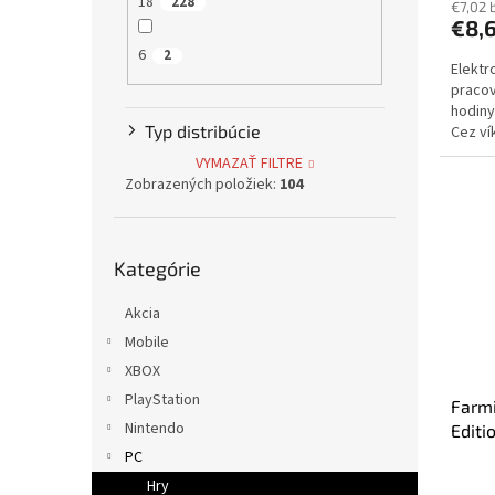
18
228
€7,02 
€8,
6
2
Elektr
pracov
hodiny
Typ distribúcie
Cez ví
dodani
VYMAZAŤ FILTRE
Zobrazených položiek:
104
Preskočiť
Kategórie
kategórie
Akcia
Mobile
XBOX
PlayStation
Farmi
Nintendo
Editi
PC
Hry