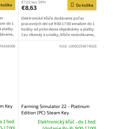
€7,02 bez DPH
 košíka
Do košíka
€8,63
as
Elektronické kľúče dodávame počas
lom do 1
pracovných dní od 9:00-17:00 emailom do 1
 platby.
hodiny od potvrdenia objednávky a platby.
odávame,
Cez víkendy a sviatky, kľúče nedodávame,
dodanie prebehne...
76438008
Kód:
10000256874026
am Key
Farming Simulator 22 - Platinum
Edition (PC) Steam Key
o 1 hod.
Elektronický kľúč - do 1 hod.
0-17:00)
(dodanie Po-Pi,9:00-17:00)