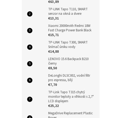
€63,89
TP-LINK Tapo T110, SMART
senzor na okná a dvere
€13,31
Xiaomi 20000mAh Redmi 18W
Fast Charge Power Bank Black
€15,71
TP-LINK Tapo T300, SMART
Snímač úniku vody
€14,88
LENOVO 15.6 Backpack B210
čierny
€8,50
DeLonghi DLSC002, vodní filtr
pro espressa, bílý
€7,70
TP-Link Tapo T315 chytrý
monitor teploty a vlhkosti s 2,7"
LCD displejem
€25,22
MegaDrive Replacement Plastic
Boxes