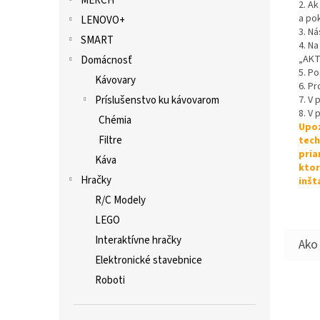
MERCH
2. A
a po
LENOVO+
3. Ná
SMART
4. Na
„AKT
Domácnosť
5. P
Kávovary
6. Pr
Príslušenstvo ku kávovarom
7. V
8. V 
Chémia
Upoz
Filtre
tech
pria
Káva
ktor
Hračky
inšt
R/C Modely
LEGO
Interaktívne hračky
Elektronické stavebnice
Roboti