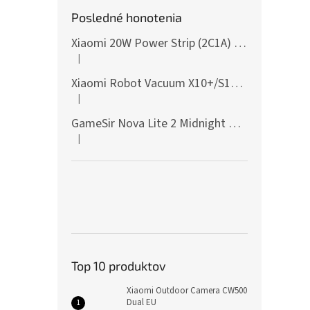
Posledné honotenia
Xiaomi 20W Power Strip (2C1A) EU
|
Hodnotenie produktu je 5 z 5 hviezdičiek.
Xiaomi Robot Vacuum X10+/S10+/X10/X20+ Side Brush
|
Hodnotenie produktu je 5 z 5 hviezdičiek.
GameSir Nova Lite 2 Midnight Gray
|
Hodnotenie produktu je 5 z 5 hviezdičiek.
Top 10 produktov
Xiaomi Outdoor Camera CW500
Dual EU