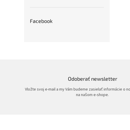
Facebook
Odoberať newsletter
Vložte svoj e-mail a my Vám budeme zasielať informácie o 
na našom e-shope.
Z
á
p