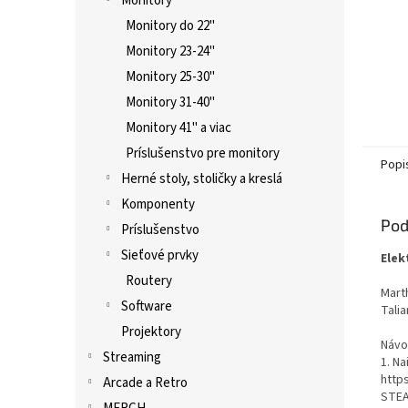
Monitory
Monitory do 22"
Monitory 23-24"
Monitory 25-30"
Monitory 31-40"
Monitory 41" a viac
Príslušenstvo pre monitory
Popi
Herné stoly, stoličky a kreslá
Komponenty
Pod
Príslušenstvo
Sieťové prvky
Elek
Routery
Mart
Software
Talia
Projektory
Návo
Streaming
1. Na
http
Arcade a Retro
STEA