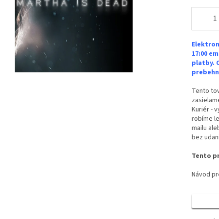
Elektron
17:00 em
platby. 
prebehne
Tento tov
zasielame
Kuriér - 
robíme le
mailu ale
bez udan
Tento pr
Návod pre