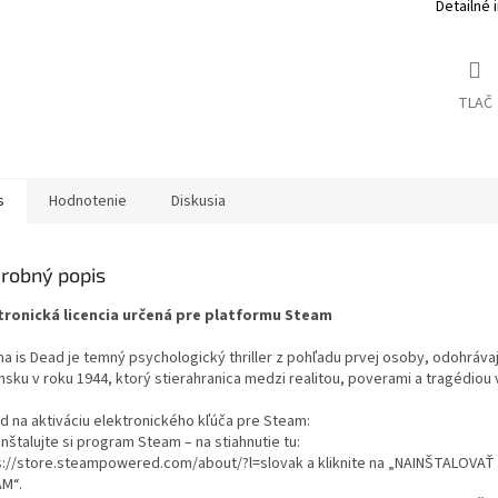
Detailné 
TLAČ
s
Hodnotenie
Diskusia
robný popis
tronická licencia určená pre platformu Steam
ha is Dead je temný psychologický thriller z pohľadu prvej osoby, odohrávaj
nsku v roku 1944, ktorý stierahranica medzi realitou, poverami a tragédiou 
d na aktiváciu elektronického kľúča pre Steam:
inštalujte si program Steam – na stiahnutie tu:
s://store.steampowered.com/about/?l=slovak a kliknite na „NAINŠTALOVA
M“.