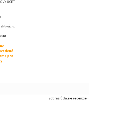
 NOVÝ ÚČET
i
aktiváciu.
stiť.
lne
 uvedené
orme pre
ry
Zobraziť ďalšie recenzie