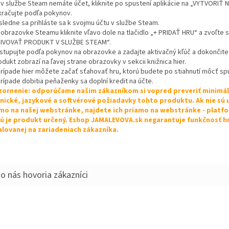
k v službe Steam nemáte účet, kliknite po spustení aplikácie na „VYTVORIŤ
kračujte podľa pokynov.
sledne sa prihláste sa k svojmu účtu v službe Steam.
 obrazovke Steamu kliknite vľavo dole na tlačidlo „+ PRIDAŤ HRU“ a zvoľte s
IVOVAŤ PRODUKT V SLUŽBE STEAM“.
ostupujte podľa pokynov na obrazovke a zadajte aktivačný kľúč a dokončite 
odukt zobrazí na ľavej strane obrazovky v sekcii knižnica hier.
 prípade hier môžete začať sťahovať hru, ktorú budete po stiahnutí môcť spu
prípade dobitia peňaženky sa doplní kredit na účte.
ornenie: odporúčame našim zákazníkom si vopred preveriť minimá
nické, jazykové a softvérové požiadavky tohto produktu. Ak nie sú
mo na našej webstránke, najdete ich priamo na webstránke - platf
ú je produkt určený. Eshop JAMALEVOVA.sk negarantuje funkčnosť h
alovanej na zariadeniach zákazníka.