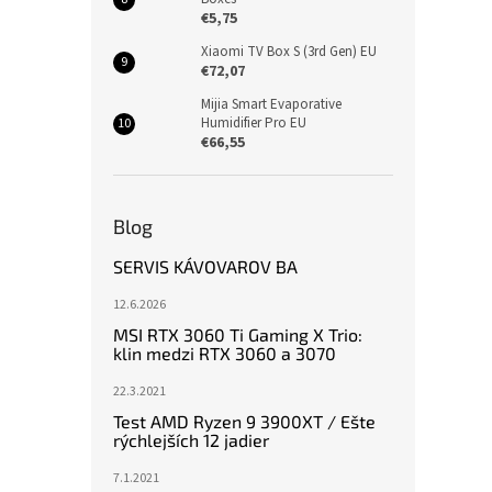
€5,75
Xiaomi TV Box S (3rd Gen) EU
€72,07
Mijia Smart Evaporative
Humidifier Pro EU
€66,55
Blog
SERVIS KÁVOVAROV BA
12.6.2026
MSI RTX 3060 Ti Gaming X Trio:
klin medzi RTX 3060 a 3070
22.3.2021
Test AMD Ryzen 9 3900XT / Ešte
rýchlejších 12 jadier
7.1.2021