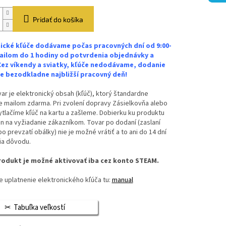
Pridať do košíka
ické kľúče dodávame počas pracovných dní od 9:00-
ailom do 1 hodiny od potvrdenia objednávky a
Cez víkendy a sviatky, kľúče nedodávame, dodanie
 bezodkladne najbližší pracovný deň!
ar je elektronický obsah (kľúč), ktorý štandardne
 mailom zdarma. Pri zvolení dopravy Zásielkovňa alebo
vytlačíme kľúč na kartu a zašleme. Dobierku ku produktu
n na vyžiadanie zákazníkom. Tovar po dodaní (zaslaní
bo prevzatí obálky) nie je možné vrátiť a to ani do 14 dní
ia dôvodu.
odukt je možné aktivovať iba cez konto STEAM.
 uplatnenie elektronického kľúča tu:
manual
Tabuľka veľkostí