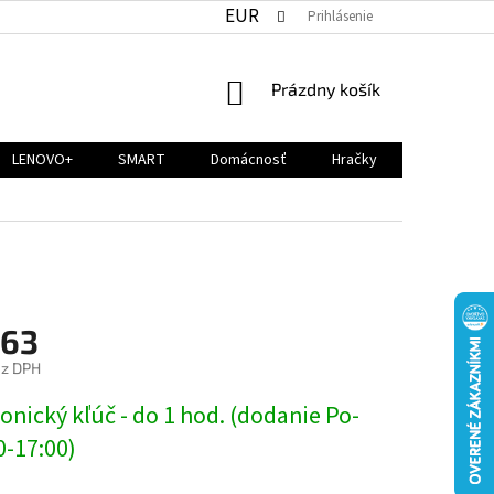
EUR
Prihlásenie
NÁKUPNÝ
Prázdny košík
KOŠÍK
LENOVO+
SMART
Domácnosť
Hračky
,63
ez DPH
ová
onický kľúč - do 1 hod. (dodanie Po-
0-17:00)