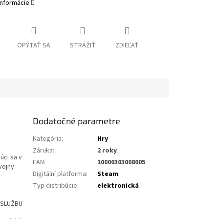
informácie
OPÝTAŤ SA
STRÁŽIŤ
ZDIEĽAŤ
Dodatočné parametre
Kategória
:
Hry
Záruka
:
2 roky
úci sa v
EAN
:
10000303008005
vojny.
Digitální platforma
:
Steam
Typ distribúcie
:
elektronická
Ť SLUŽBU